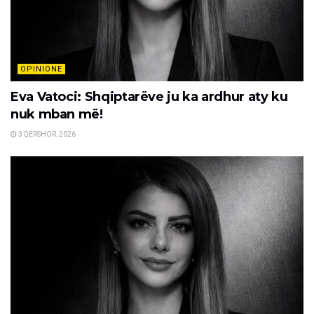
OPINIONE
Eva Vatoci: Shqiptarëve ju ka ardhur aty ku
nuk mban më!
3 QERSHOR, 2026