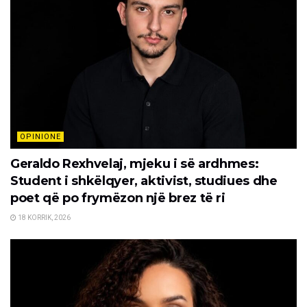
OPINIONE
Geraldo Rexhvelaj, mjeku i së ardhmes:
Student i shkëlqyer, aktivist, studiues dhe
poet që po frymëzon një brez të ri
18 KORRIK, 2026