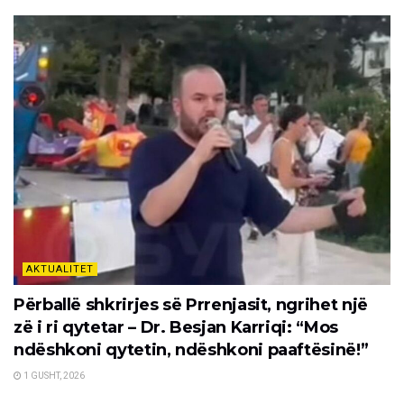
AKTUALITET
Përballë shkrirjes së Prrenjasit, ngrihet një
zë i ri qytetar – Dr. Besjan Karriqi: “Mos
ndëshkoni qytetin, ndëshkoni paaftësinë!”
1 GUSHT, 2026