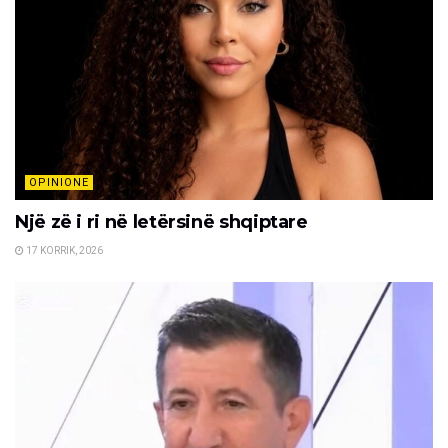
OPINIONE
Një zë i ri në letërsinë shqiptare
17 KORRIK, 2026