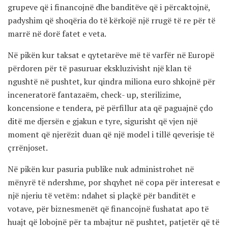
grupeve që i financojnë dhe banditëve që i përcaktojnë,
padyshim që shoqëria do të kërkojë një rrugë të re për të
marrë në dorë fatet e veta.
Në pikën kur taksat e qytetarëve më të varfër në Europë
përdoren për të pasuruar ekskluzivisht një klan të
ngushtë në pushtet, kur qindra miliona euro shkojnë për
inceneratorë fantazaëm, check- up, sterilizime,
koncensione e tendera, pë përfillur ata që paguajnë çdo
ditë me djersën e gjakun e tyre, sigurisht që vjen një
moment që njerëzit duan që një model i tillë qeverisje të
çrrënjoset.
Në pikën kur pasuria publike nuk administrohet në
mënyrë të ndershme, por shqyhet në copa për interesat e
një njeriu të vetëm: ndahet si plaçkë për banditët e
votave, për biznesmenët që financojnë fushatat apo të
huajt që lobojnë për ta mbajtur në pushtet, patjetër që të