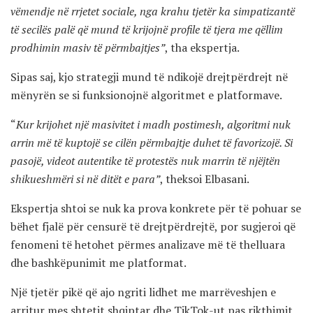
vëmendje në rrjetet sociale, nga krahu tjetër ka simpatizantë
të secilës palë që mund të krijojnë profile të tjera me qëllim
prodhimin masiv të përmbajtjes”
, tha ekspertja.
Sipas saj, kjo strategji mund të ndikojë drejtpërdrejt në
mënyrën se si funksionojnë algoritmet e platformave.
“
Kur krijohet një masivitet i madh postimesh, algoritmi nuk
arrin më të kuptojë se cilën përmbajtje duhet të favorizojë. Si
pasojë, videot autentike të protestës nuk marrin të njëjtën
shikueshmëri si në ditët e para”
, theksoi Elbasani.
Ekspertja shtoi se nuk ka prova konkrete për të pohuar se
bëhet fjalë për censurë të drejtpërdrejtë, por sugjeroi që
fenomeni të hetohet përmes analizave më të thelluara
dhe bashkëpunimit me platformat.
Një tjetër pikë që ajo ngriti lidhet me marrëveshjen e
arritur mes shtetit shqiptar dhe TikTok-ut pas rikthimit