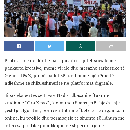
Protesta që në ditët e para pushtoi rrjetet sociale me
pankarta kreative, meme virale dhe mesazhe sarkastike të
Gjeneratës Z, po përballet së fundmi me një rënie të
ndjeshme të shikueshmërisë në platformat digjitale.
Sipas ekspertes së IT-së, Nadia Elbasani e ftuar në
studion e “Ora News” , kjo mund të mos jetë thjesht një
çështje algoritmi, por rezultat i një “beteje” të organizuar
online, ku profile dhe përmbajtje të shumta të lidhura me
interesa politike po ndikojnë në shpërndarjen e