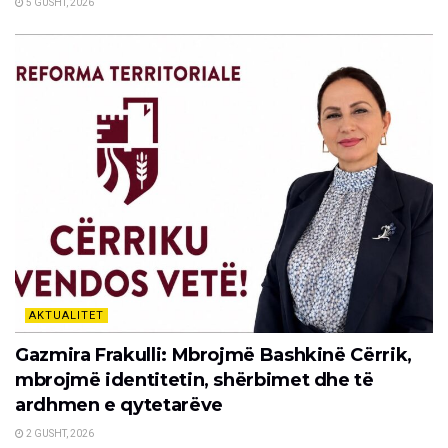
5 GUSHT, 2026
AKTUALITET
Gazmira Frakulli: Mbrojmë Bashkinë Cërrik,
mbrojmë identitetin, shërbimet dhe të
ardhmen e qytetarëve
2 GUSHT, 2026