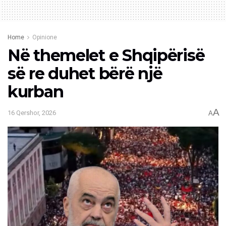
Home
Opinione
Në themelet e Shqipërisë
së re duhet bërë një
kurban
A
16 Qershor, 2026
A