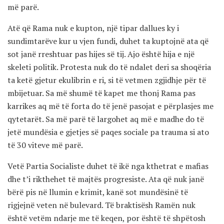
më parë.
Atë që Rama nuk e kupton, një tipar dallues ky i
sundimtarëve kur u vjen fundi, duhet ta kuptojnë ata që
sot janë rreshtuar pas hijes së tij. Ajo është hija e një
skeleti politik. Protesta nuk do të ndalet deri sa shoqëria
ta ketë gjetur ekulibrin e ri, si të vetmen zgjidhje për të
mbijetuar. Sa më shumë të kapet me thonj Rama pas
karrikes aq më të forta do të jenë pasojat e përplasjes me
qytetarët. Sa më parë të largohet aq më e madhe do të
jetë mundësia e gjetjes së paqes sociale pa trauma si ato
të 30 viteve më parë.
Vetë Partia Socialiste duhet të ikë nga kthetrat e mafias
dhe t’i rikthehet të majtës progresiste. Ata që nuk janë
bërë pis në llumin e krimit, kanë sot mundësinë të
rigjejnë veten në bulevard. Të braktisësh Ramën nuk
është vetëm ndarje me të keqen, por është të shpëtosh