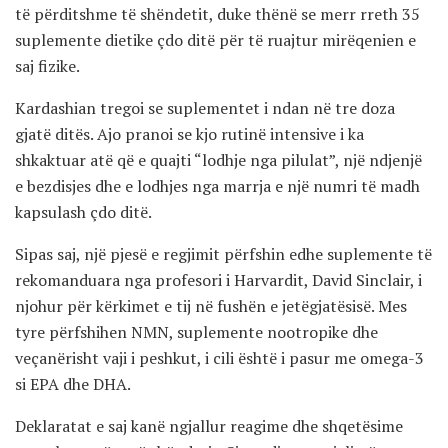
të përditshme të shëndetit, duke thënë se merr rreth 35
suplemente dietike çdo ditë për të ruajtur mirëqenien e
saj fizike.
Kardashian tregoi se suplementet i ndan në tre doza
gjatë ditës. Ajo pranoi se kjo rutinë intensive i ka
shkaktuar atë që e quajti “lodhje nga pilulat”, një ndjenjë
e bezdisjes dhe e lodhjes nga marrja e një numri të madh
kapsulash çdo ditë.
Sipas saj, një pjesë e regjimit përfshin edhe suplemente të
rekomanduara nga profesori i Harvardit, David Sinclair, i
njohur për kërkimet e tij në fushën e jetëgjatësisë. Mes
tyre përfshihen NMN, suplemente nootropike dhe
veçanërisht vaji i peshkut, i cili është i pasur me omega-3
si EPA dhe DHA.
Deklaratat e saj kanë ngjallur reagime dhe shqetësime