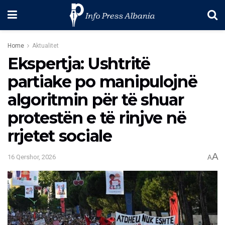
Home
Aktualitet
Ekspertja: Ushtritë
partiake po manipulojnë
algoritmin për të shuar
protestën e të rinjve në
rrjetet sociale
A
16 Qershor, 2026
A