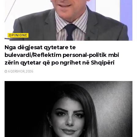
OPINIONE
Nga dëgjesat qytetare te
bulevardi/Reflektim personal-politik mbi
zërin qytetar që po ngrihet në Shqipëri
6 QERSHOR, 2026