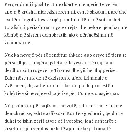
Përqëndrimi i pushtetit në duart e një njeriu të vetëm
apo një grushti njerëzish rreth tij, është shkaku i parë dhe
i vetëm i ngulfatjes së një populli të tërë, që sot ndihet
totalisht i përjashtuar nga e drejta themelore që mban në
këmbë një sistem demokratik, ajo e përfaqësimit në
vendimarrje.
Nuk ka nevojë për të renditur shkaqe apo arsye të tjera se
përse dhjetra mijëra qytetarë, kryesisht të rinj, janë
derdhur sot rrugëve të Tiranës dhe gjithë Shqipërisë.
Edhe nëse nuk do të ekzistonte afera kriminale e
Zvërnecit, diçka tjetër do ta kishte pjellë protestën
kolektive si nevojë e shoqërisë për t’u mos u asgjesuar.
Në pikën kur përfaqësimi me votë, si forma më e lartë e
demokracisë, është asfiksuar. Kur të zgjedhurit, që do të
duhej të ishin zëri i atyre që i votojnë, janë ushtarët e
kryetarit që i vendos në listë apo më keq akoma të