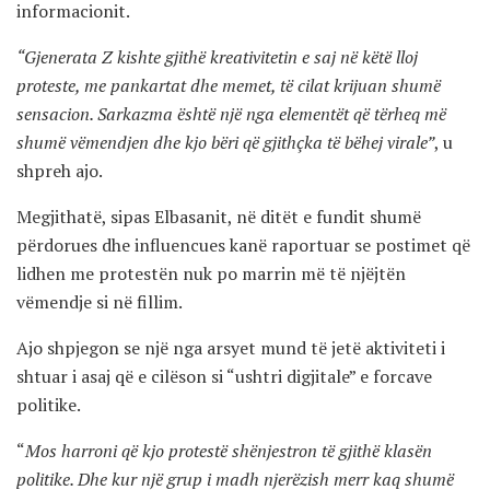
informacionit.
“Gjenerata Z kishte gjithë kreativitetin e saj në këtë lloj
proteste, me pankartat dhe memet, të cilat krijuan shumë
sensacion. Sarkazma është një nga elementët që tërheq më
shumë vëmendjen dhe kjo bëri që gjithçka të bëhej virale”
, u
shpreh ajo.
Megjithatë, sipas Elbasanit, në ditët e fundit shumë
përdorues dhe influencues kanë raportuar se postimet që
lidhen me protestën nuk po marrin më të njëjtën
vëmendje si në fillim.
Ajo shpjegon se një nga arsyet mund të jetë aktiviteti i
shtuar i asaj që e cilëson si “ushtri digjitale” e forcave
politike.
“
Mos harroni që kjo protestë shënjestron të gjithë klasën
politike. Dhe kur një grup i madh njerëzish merr kaq shumë