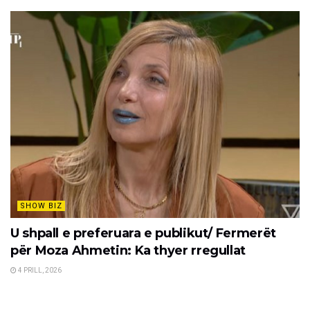
SHOW BIZ
U shpall e preferuara e publikut/ Fermerët
për Moza Ahmetin: Ka thyer rregullat
4 PRILL, 2026