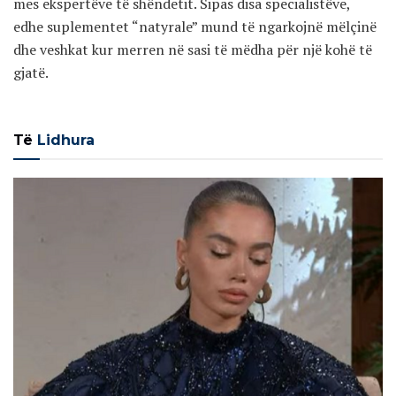
mes ekspertëve të shëndetit. Sipas disa specialistëve,
edhe suplementet “natyrale” mund të ngarkojnë mëlçinë
dhe veshkat kur merren në sasi të mëdha për një kohë të
gjatë.
Të
Lidhura