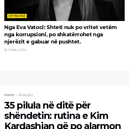
OPINIONE
Nga Eva Vatoci: Shteti nuk po vritet vetëm
nga korrupsioni, po shkatërrohet nga
njerëzit e gabuar në pushtet.
15 MAJ, 2026
Home
Show Biz
35 pilula në ditë për
shëndetin: rutina e Kim
Kardashian që po alarmon