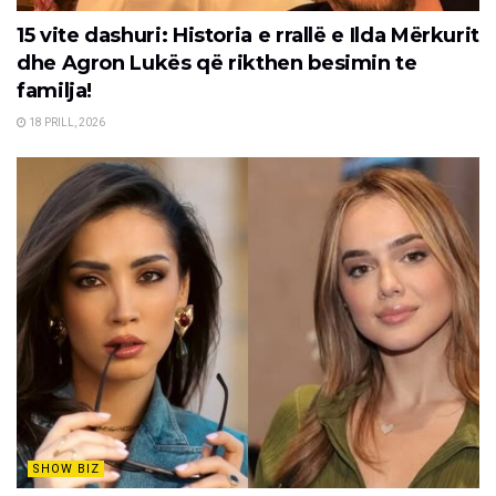
15 vite dashuri: Historia e rrallë e Ilda Mërkurit
dhe Agron Lukës që rikthen besimin te
familja!
18 PRILL, 2026
SHOW BIZ