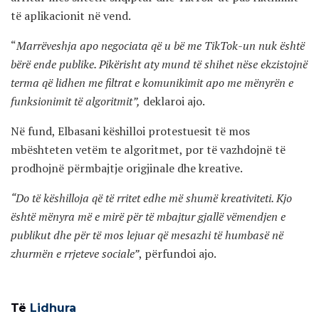
të aplikacionit në vend.
“
Marrëveshja apo negociata që u bë me TikTok-un nuk është
bërë ende publike. Pikërisht aty mund të shihet nëse ekzistojnë
terma që lidhen me filtrat e komunikimit apo me mënyrën e
funksionimit të algoritmit”,
deklaroi ajo.
Në fund, Elbasani këshilloi protestuesit të mos
mbështeten vetëm te algoritmet, por të vazhdojnë të
prodhojnë përmbajtje origjinale dhe kreative.
“Do të këshilloja që të rritet edhe më shumë kreativiteti. Kjo
është mënyra më e mirë për të mbajtur gjallë vëmendjen e
publikut dhe për të mos lejuar që mesazhi të humbasë në
zhurmën e rrjeteve sociale”
, përfundoi ajo.
Të
Lidhura