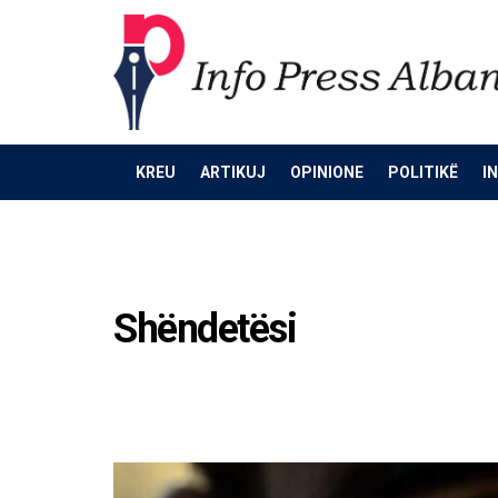
KREU
ARTIKUJ
OPINIONE
POLITIKË
I
Home
Category
Shëndetësi
Shëndetësi