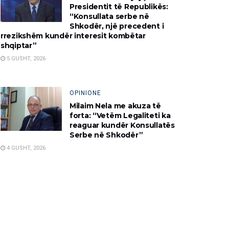
Presidentit të Republikës:
“Konsullata serbe në
Shkodër, një precedent i
rrezikshëm kundër interesit kombëtar
shqiptar”
5 GUSHT, 2026
OPINIONE
Milaim Nela me akuza të
forta: “Vetëm Legaliteti ka
reaguar kundër Konsullatës
Serbe në Shkodër”
4 GUSHT, 2026