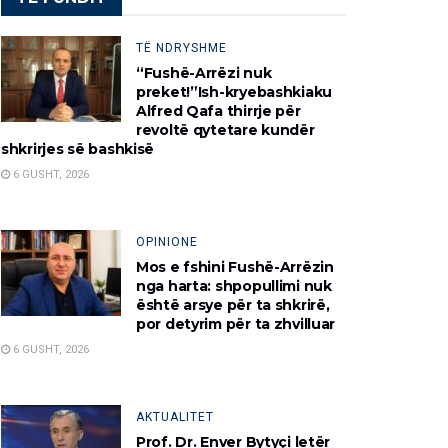
htë?
TË NDRYSHME
“Fushë-Arrëzi nuk
preket!”Ish-kryebashkiaku
Alfred Qafa thirrje për
revoltë qytetare kundër
këndshme, por kjo nuk është e gjitha.
shkrirjes së bashkisë
6 GUSHT, 2026
je, jo fort
epranverore ose letargjia pranverore.
 rraskapitjes që mund të ndjeni në këtë sezon. E megjithëse jemitë etur 
OPINIONE
Mos e fshini Fushë-Arrëzin
nga harta: shpopullimi nuk
tyrës.
është arsye për ta shkrirë,
verës”. Vlerësohet se rreth 50-
por detyrim për ta zhvilluar
6 GUSHT, 2026
t gjatë sezonit zyrtartë tranzicionit Prill-
dim cekuilibrimin hormonal. Hipotezabazohet tek depozitat e serotonin
AKTUALITET
Prof. Dr. Enver Bytyçi letër