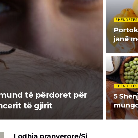
SHËNDETËS
Portok
janë m
SHËNDETËS
t mund të përdoret për
5 Shenj
erit të gjirit
mungo
Lodhja pranverore/Si