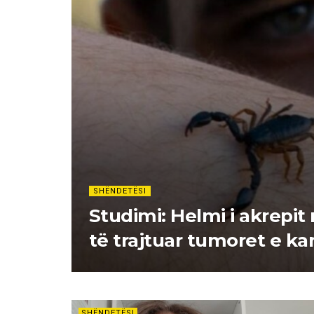
SHËNDETËSI
Studimi: Helmi i akrepi
të trajtuar tumoret e kanc
SHËNDETËSI