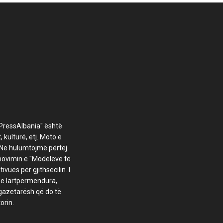
oPressAlbania" është
 kulturë, etj. Moto e
 Ne hulumtojmë përtej
omovimin e "Modeleve të
ues për gjithsecilin. I
t e lartpërmendura,
 gazetarësh që do të
orin.