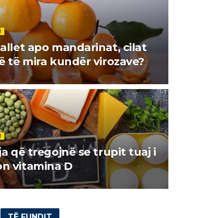
I
allet apo mandarinat, cilat
ë të mira kundër virozave?
I
a që tregojnë se trupit tuaj i
n vitamina D
TË FUNDIT