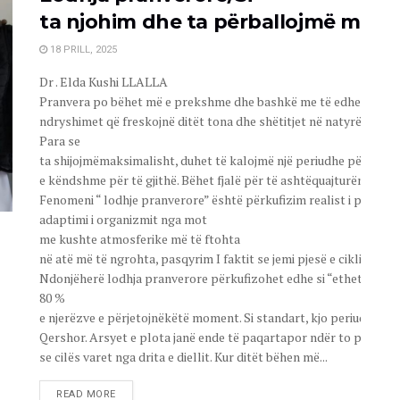
ta njohim dhe ta përballojmë më le
18 PRILL, 2025
Dr . Elda Kushi LLALLA
Pranvera po bëhet më e prekshme dhe bashkë me të edhe
ndryshimet që freskojnë ditët tona dhe shëtitjet në natyrë më të
Para se
ta shijojmëmaksimalisht, duhet të kalojmë një periudhe përshtatje
e këndshme për të gjithë. Bëhet fjalë për të ashtëquajturën lodhj
Fenomeni “ lodhje pranverore” është përkufizim realist i pranuari
adaptimi i organizmit nga mot
me kushte atmosferike më të ftohta
në atë më të ngrohta, pasqyrim I faktit se jemi pjesë e ciklit të na
Ndonjëherë lodhja pranverore përkufizohet edhe si “ethet e pran
80 %
e njerëzve e përjetojnëkëtë moment. Si standart, kjo periudhë hase
Qershor. Arsyet e plota janë ende të paqartapor ndër to përmen
se cilës varet nga drita e diellit. Kur ditët bëhen më...
READ MORE