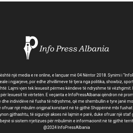
 është një media e re online, e lançuar më 04 Nëntor 2018. Synimi i "Inf
ale i ngjarjeve, por edhe zhvillimeve të tjera nga politika, showbiz, sport,
shtë: Lajmi vjen tek lexuesit përmes këndeve të ndryshme të vëzhgimit.
r për lexuesit të vërtetën. E veçanta e InfoPressAlbanai qëndron në pr
 dhe individëve në fusha të ndryshme, që me shembullin e tyre janë motiv
 ofruar një mbulim origjinal konstant në të gjithë Shqipërinë mbi fusha
ynon gjithashtu, të sigurojë akses në lajmin e parë, duke ofruar një staf
bejnë si sistem rrjetizues për mbulimin e informacionit në të gjithë territ
@2024 InfoPressAlbania