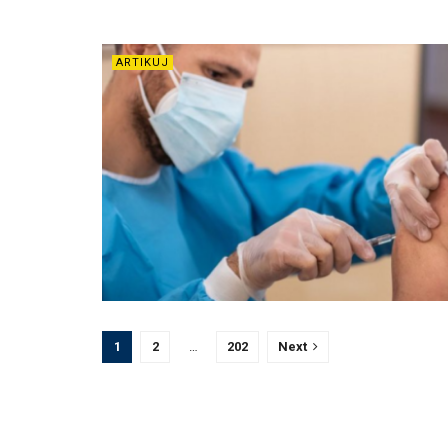
ARTIKUJ
1
2
…
202
Next