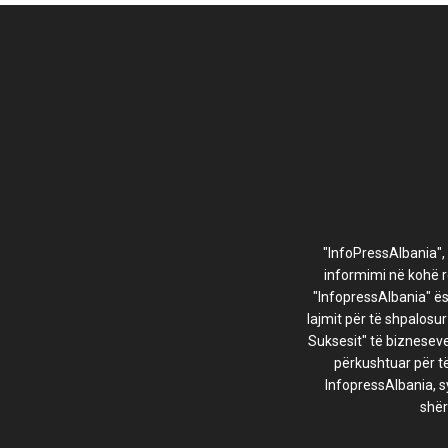
"InfoPressAlbania",
informimi në kohë re
"InfopressAlbania" ë
lajmit për të shpalosu
Suksesit" të bizneseve
përkushtuar për të
InfopressAlbania, s
shër