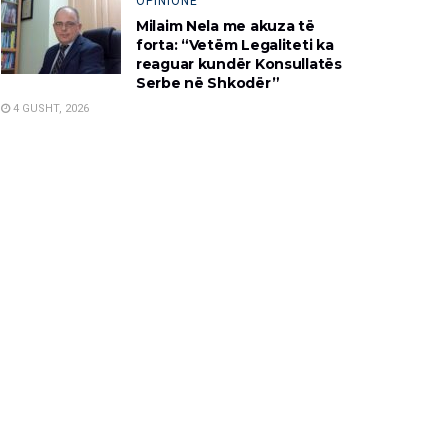
OPINIONE
Milaim Nela me akuza të
forta: “Vetëm Legaliteti ka
reaguar kundër Konsullatës
Serbe në Shkodër”
4 GUSHT, 2026