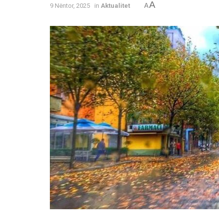
A
9 Nëntor, 2025
in
Aktualitet
A