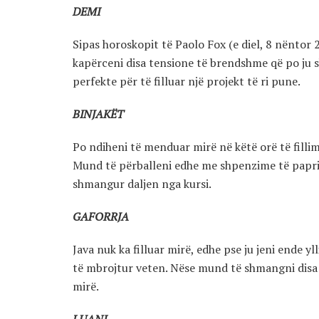
DEMI
Sipas horoskopit të Paolo Fox (e diel, 8 nëntor 
kapërceni disa tensione të brendshme që po ju s
perfekte për të filluar një projekt të ri pune.
BINJAKËT
Po ndiheni të menduar mirë në këtë orë të fillim
Mund të përballeni edhe me shpenzime të papritu
shmangur daljen nga kursi.
GAFORRJA
Java nuk ka filluar mirë, edhe pse ju jeni ende yl
të mbrojtur veten. Nëse mund të shmangni disa 
mirë.