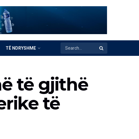
TË NDRYSHME
ë të gjithë
erike të