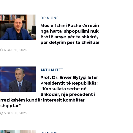
OPINIONE
Mos e fshini Fushë-Arrëzin
nga harta: shpopullimi nuk
është arsye për ta shkrirë,
por detyrim për ta zhvilluar
6 GUSHT, 2026
AKTUALITET
Prof. Dr. Enver Bytyçi letër
Presidentit të Republikës:
“Konsullata serbe në
Shkodër, një precedent i
rrezikshëm kundër interesit kombëtar
shqiptar”
5 GUSHT, 2026