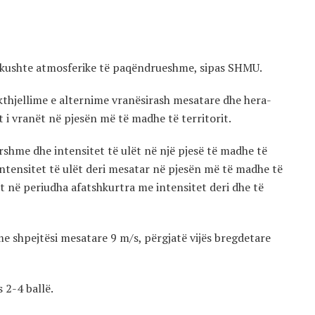
a kushte atmosferike të paqëndrueshme, sipas SHMU.
kthjellime e alternime vranësirash mesatare dhe hera-
 i vranët në pjesën më të madhe të territorit.
rshme dhe intensitet të ulët në një pjesë të madhe të
 intensitet të ulët deri mesatar në pjesën më të madhe të
et në periudha afatshkurtra me intensitet deri dhe të
 me shpejtësi mesatare 9 m/s, përgjatë vijës bregdetare
 2-4 ballë.