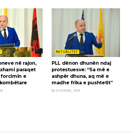
T
AKTUALITET
oneve në rajon,
PLL dënon dhunën ndaj
xhami paraqet
protestuesve: “Sa më e
 forcimin e
ashpër dhuna, aq më e
 kombëtare
madhe frika e pushtetit”
26
24 KORRIK, 2026