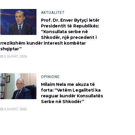
AKTUALITET
Prof. Dr. Enver Bytyçi letër
Presidentit të Republikës:
“Konsullata serbe në
Shkodër, një precedent i
rrezikshëm kundër interesit kombëtar
shqiptar”
5 GUSHT, 2026
OPINIONE
Milaim Nela me akuza të
forta: “Vetëm Legaliteti ka
reaguar kundër Konsullatës
Serbe në Shkodër”
4 GUSHT, 2026