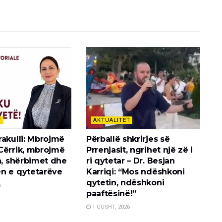
T
AKTUALITET
rakulli: Mbrojmë
Përballë shkrirjes së
Cërrik, mbrojmë
Prrenjasit, ngrihet një zë i
n, shërbimet dhe
ri qytetar – Dr. Besjan
n e qytetarëve
Karriqi: “Mos ndëshkoni
qytetin, ndëshkoni
6
paaftësinë!”
1 GUSHT, 2026