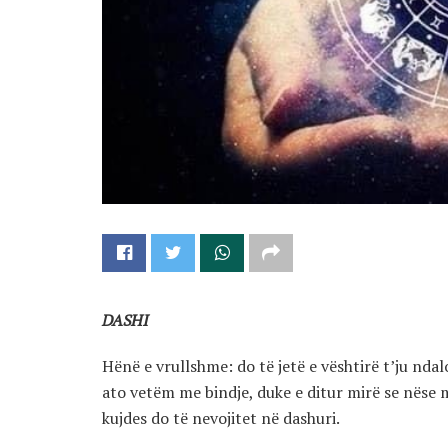
DASHI
Hënë e vrullshme: do të jetë e vështirë t’ju ndal
ato vetëm me bindje, duke e ditur mirë se nëse mb
kujdes do të nevojitet në dashuri.