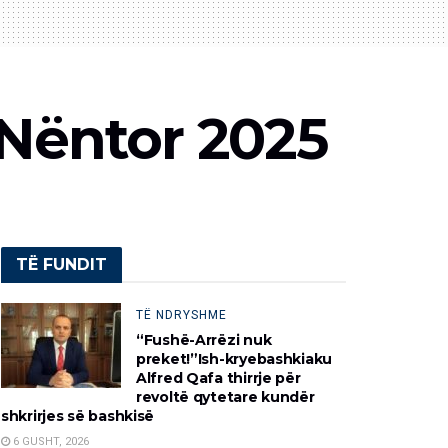
 Nëntor 2025
TË FUNDIT
TË NDRYSHME
“Fushë-Arrëzi nuk
preket!”Ish-kryebashkiaku
Alfred Qafa thirrje për
revoltë qytetare kundër
shkrirjes së bashkisë
6 GUSHT, 2026