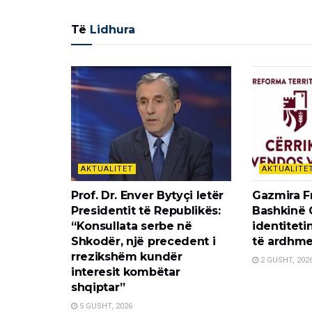
Të
Lidhura
AKTUALITET
AKTUALITE
Prof. Dr. Enver Bytyçi letër
Gazmira F
Presidentit të Republikës:
Bashkinë 
“Konsullata serbe në
identiteti
Shkodër, një precedent i
të ardhme
rrezikshëm kundër
2 GUSHT, 202
interesit kombëtar
shqiptar”
5 GUSHT, 2026