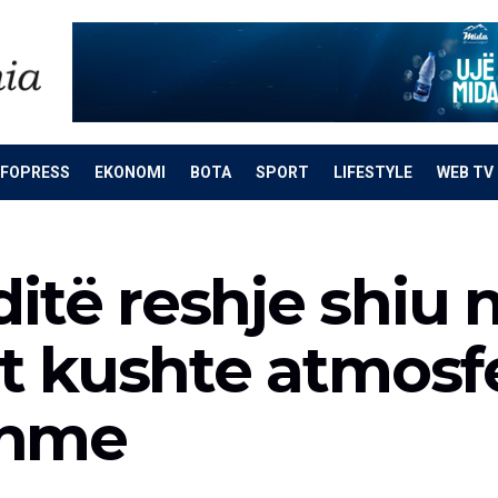
NFOPRESS
EKONOMI
BOTA
SPORT
LIFESTYLE
WEB TV
itë reshje shiu n
Sot kushte atmosf
shme