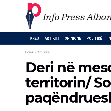
KREU
ARTIKUJ
OPINIONE
POLITIKË
I
Home
Aktualitet
Deri në mesd
territorin/ 
paqëndrue