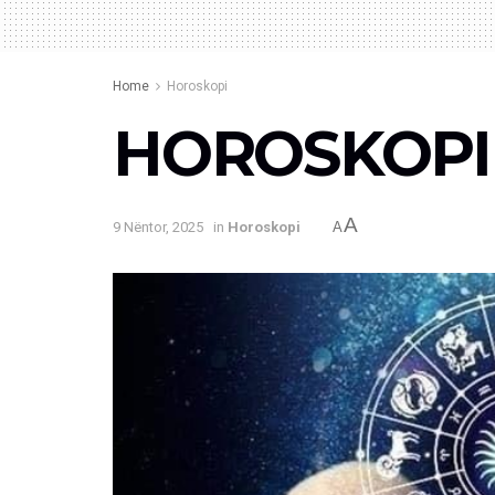
Home
Horoskopi
HOROSKOPI I 
A
9 Nëntor, 2025
in
Horoskopi
A