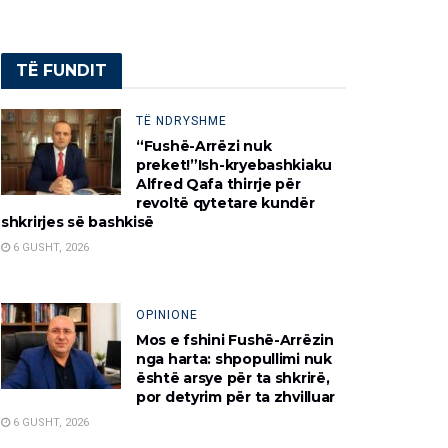
TË FUNDIT
TË NDRYSHME
“Fushë-Arrëzi nuk
preket!”Ish-kryebashkiaku
Alfred Qafa thirrje për
revoltë qytetare kundër
shkrirjes së bashkisë
6 GUSHT, 2026
OPINIONE
Mos e fshini Fushë-Arrëzin
nga harta: shpopullimi nuk
është arsye për ta shkrirë,
por detyrim për ta zhvilluar
6 GUSHT, 2026