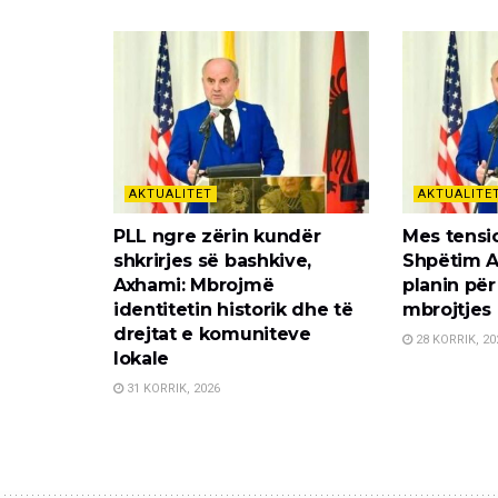
AKTUALITET
AKTUALITE
PLL ngre zërin kundër
Mes tensi
shkrirjes së bashkive,
Shpëtim A
Axhami: Mbrojmë
planin për
identitetin historik dhe të
mbrojtjes
drejtat e komuniteve
28 KORRIK, 20
lokale
31 KORRIK, 2026