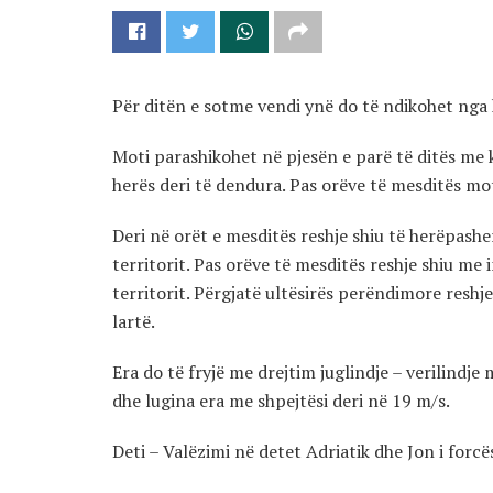
Për ditën e sotme vendi ynë do të ndikohet ng
Moti parashikohet në pjesën e parë të ditës me 
herës deri të dendura. Pas orëve të mesditës mot
Deri në orët e mesditës reshje shiu të herëpashe
territorit. Pas orëve të mesditës reshje shiu me
territorit. Përgjatë ultësirës perëndimore reshj
lartë.
Era do të fryjë me drejtim juglindje – verilindje
dhe lugina era me shpejtësi deri në 19 m/s.
Deti – Valëzimi në detet Adriatik dhe Jon i forcës