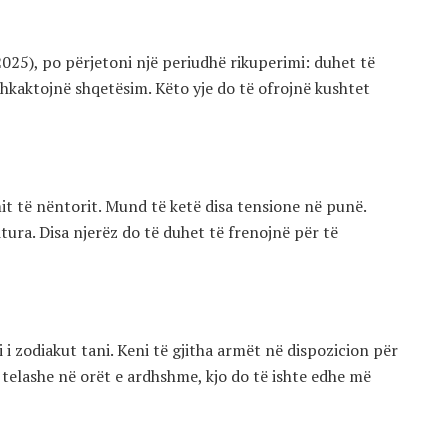
2025), po përjetoni një periudhë rikuperimi: duhet të
hkaktojnë shqetësim. Këto yje do të ofrojnë kushtet
it të nëntorit. Mund të ketë disa tensione në punë.
ra. Disa njerëz do të duhet të frenojnë për të
li i zodiakut tani. Keni të gjitha armët në dispozicion për
telashe në orët e ardhshme, kjo do të ishte edhe më