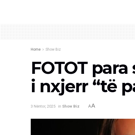
Home
Show Biz
FOTOT para se
i nxjerr “të 
A
3 Nëntor, 2025
in
Show Biz
A