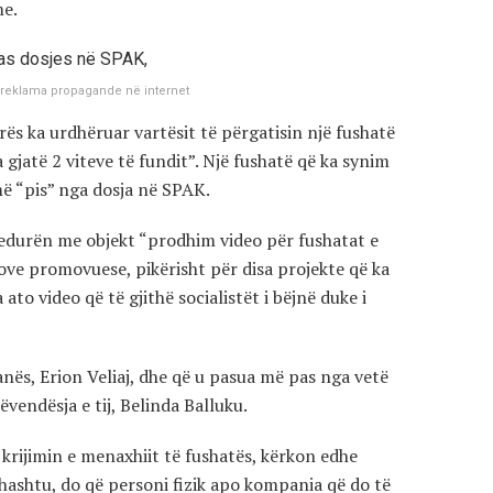
me.
e reklama propagande në internet
ës ka urdhëruar vartësit të përgatisin një fushatë
jatë 2 viteve të fundit”. Një fushatë që ka synim
më “pis” nga dosja në SPAK.
cedurën me objekt “prodhim video për fushatat e
ove promovuese, pikërisht për disa projekte që ka
to video që të gjithë socialistët i bëjnë duke i
ranës, Erion Veliaj, dhe që u pasua më pas nga vetë
vendësja e tij, Belinda Balluku.
krijimin e menaxhiit të fushatës, kërkon edhe
thashtu, do që personi fizik apo kompania që do të