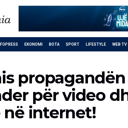
NFOPRESS
EKONOMI
BOTA
SPORT
LIFESTYLE
WEB TV
nis propagandën 
nder për video d
në internet!