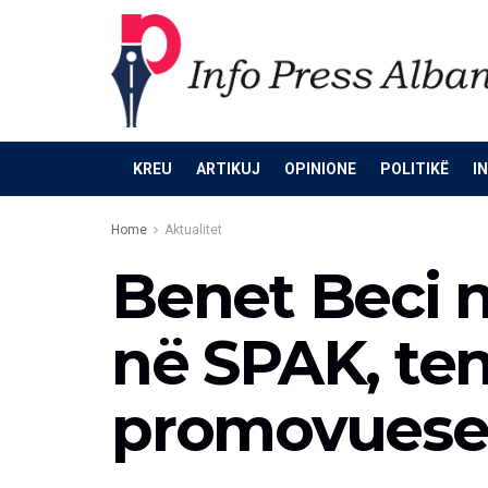
KREU
ARTIKUJ
OPINIONE
POLITIKË
I
Home
Aktualitet
Benet Beci 
në SPAK, te
promovuese 