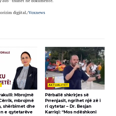
y ads”
thuhet në dokumente.
izim digjital./
Voxnews
T
AKTUALITET
rakulli: Mbrojmë
Përballë shkrirjes së
Cërrik, mbrojmë
Prrenjasit, ngrihet një zë i
n, shërbimet dhe
ri qytetar – Dr. Besjan
n e qytetarëve
Karriqi: “Mos ndëshkoni