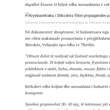
shpallet fituese të bëjnë edhe menaxhimin e re
Faksimile: Dokumentet e tenderit të Bashkisë së Shkodrës, ku 
Në dokumentet shoqëruese, të hulumtuara nga V
me cilësi maksimale promovimin e përgjithshëm 
Shirokës, Velipojës apo edhe te Thethit.
“Ofruesi duhet të realizojë një fushatë marketingu on
promocionale. Të krijojë ndjesi krenarie, frymëzimi 
arkitektura e vjetër, kisha, xhamia, muzeu. Ritëm 
origjinalë ambienti (këmbë, zëra, biçikleta, fëmijë, u
Kërkohet edhe krijimi dhe menaxhimi i fushatës n
Instagram.
Synohen grupmoshat 20–50 vjeç, të interesuar për ev