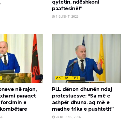
qytetin, ndëshkoni
6
paaftësinë!”
1 GUSHT, 2026
T
AKTUALITET
oneve në rajon,
PLL dënon dhunën ndaj
xhami paraqet
protestuesve: “Sa më e
 forcimin e
ashpër dhuna, aq më e
 kombëtare
madhe frika e pushtetit”
26
24 KORRIK, 2026