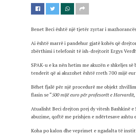
Benet Beci është një tjetër zyrtar i mazhoranc
Ai është marrë i pandehur gjatë kohës që drejto
zbërthimi i telefonit të ish-drejtorit Ergys Verdho
SPAK-u e ka nën hetim me akuzën e shkeljes së b
tenderit që ai akuzohet është rreth 700 mijë eur
Bëhet fjalë për një procedurë me objekt zhvillimi
flasin se “
500 mijë euro për profesorët e Harvardit,
Atualisht Beci drejton prej dy vitesh Bashkinë e
abuzime, qoftë me prishjen e ndërtesave ashtu e
Koha po kalon dhe veprimet e ngadalta të instit