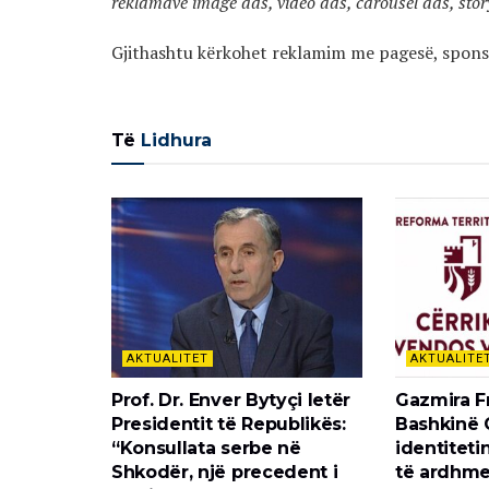
reklamave image ads, video ads, carousel ads, stor
Gjithashtu kërkohet reklamim me pagesë, sponsor
Të
Lidhura
AKTUALITET
AKTUALITE
Prof. Dr. Enver Bytyçi letër
Gazmira F
Presidentit të Republikës:
Bashkinë 
“Konsullata serbe në
identiteti
Shkodër, një precedent i
të ardhme