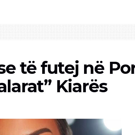
 të futej në Port
palarat” Kiarës