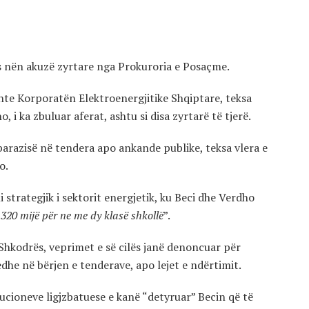
ës nën akuzë zyrtare nga Prokuroria e Posaçme.
nte Korporatën Elektroenergjitike Shqiptare, teksa
, i ka zbuluar aferat, ashtu si disa zyrtarë të tjerë.
arazisë në tendera apo ankande publike, teksa vlera e
o.
 strategjik i sektorit energjetik, ku Beci dhe Verdho
 320 mijë për ne me dy klasë shkollë
”.
 Shkodrës, veprimet e së cilës janë denoncuar për
dhe në bërjen e tenderave, apo lejet e ndërtimit.
ucioneve ligjzbatuese e kanë “detyruar” Becin që të