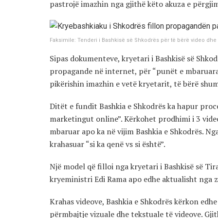
pastrojë imazhin nga gjithë këto akuza e përgji
Faksimile: Tenderi i Bashkisë së Shkodrës për të bërë video dh
Sipas dokumenteve, kryetari i Bashkisë së Shkodr
propagande në internet, për “punët e mbaruara g
pikërishin imazhin e vetë kryetarit, të bërë shu
Ditët e fundit Bashkia e Shkodrës ka hapur pro
marketingut online”. Kërkohet prodhimi i 3 vide
mbaruar apo ka në vijim Bashkia e Shkodrës. Nga a
krahasuar “si ka qenë vs si është”.
Një model që filloi nga kryetari i Bashkisë së Ti
kryeministri Edi Rama apo edhe aktualisht nga zë
Krahas videove, Bashkia e Shkodrës kërkon edhe 
përmbajtje vizuale dhe tekstuale të videove. Gji