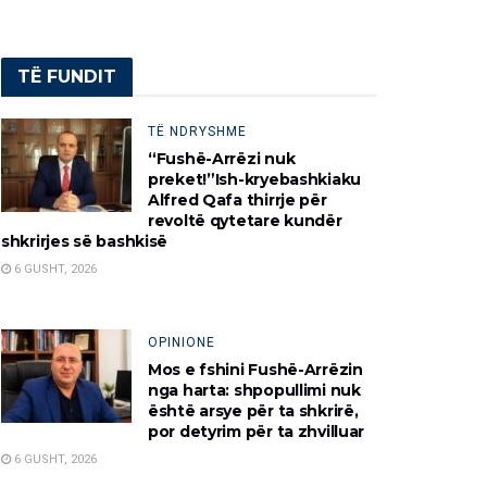
TË FUNDIT
TË NDRYSHME
“Fushë-Arrëzi nuk
preket!”Ish-kryebashkiaku
Alfred Qafa thirrje për
revoltë qytetare kundër
shkrirjes së bashkisë
6 GUSHT, 2026
OPINIONE
Mos e fshini Fushë-Arrëzin
nga harta: shpopullimi nuk
është arsye për ta shkrirë,
por detyrim për ta zhvilluar
6 GUSHT, 2026