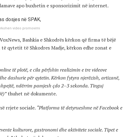
klamave apo buxhetin e sponsorizimit në internet.
kërkohen video promovimi
oxNews, Bashkia e Shkodrës kërkon që firma të bëjë
të qytetit të Shkodres Madje, kërkon edhe zonat e
line të plotë, e cila përfshin realizimin e tre videove
dhe dashurie për qytetin. Kërkon fytyra njerëzish, artizanë,
i shpejtë, ndërrim pamjesh çdo 2–3 sekonda. Tinguj
jë)”
thuhet në dokumente.
ë rrjete sociale.
“Platforma të detyrueshme në Facebook e
ente kulturore, gastronomi dhe aktivitete sociale. Tipet e