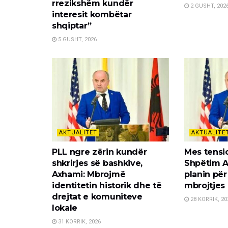
rrezikshëm kundër
2 GUSHT, 202
interesit kombëtar
shqiptar”
5 GUSHT, 2026
AKTUALITET
AKTUALITE
PLL ngre zërin kundër
Mes tensi
shkrirjes së bashkive,
Shpëtim A
Axhami: Mbrojmë
planin për
identitetin historik dhe të
mbrojtjes
drejtat e komuniteve
28 KORRIK, 20
lokale
31 KORRIK, 2026