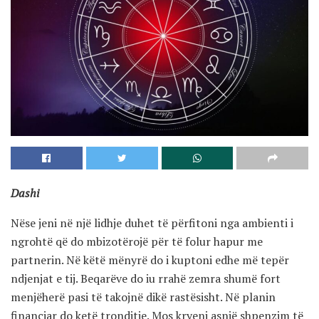
Dashi
Nëse jeni në një lidhje duhet të përfitoni nga ambienti i
ngrohtë që do mbizotërojë për të folur hapur me
partnerin. Në këtë mënyrë do i kuptoni edhe më tepër
ndjenjat e tij. Beqarëve do iu rrahë zemra shumë fort
menjëherë pasi të takojnë dikë rastësisht. Në planin
financiar do ketë tronditje. Mos kryeni asnjë shpenzim të