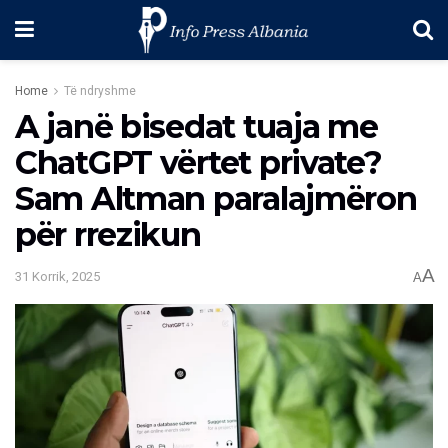
Home
Të ndryshme
A janë bisedat tuaja me
ChatGPT vërtet private?
Sam Altman paralajmëron
për rrezikun
A
31 Korrik, 2025
A