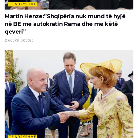
TË NDRYSHME
Martin Henze:”Shqipëria nuk mund të hyjë
në BE me autokratin Rama dhe me këtë
qeveri”
6 QERSHOR, 2026
TË NDRYSHME