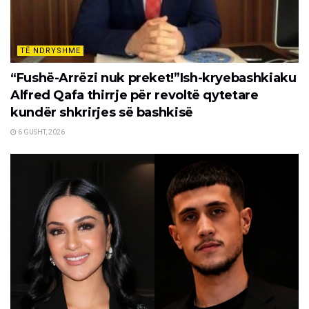
TË NDRYSHME
“Fushë-Arrëzi nuk preket!”Ish-kryebashkiaku
Alfred Qafa thirrje për revoltë qytetare
kundër shkrirjes së bashkisë
6 GUSHT, 2026