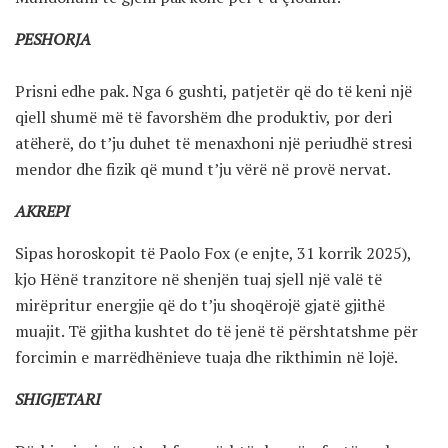
PESHORJA
Prisni edhe pak. Nga 6 gushti, patjetër që do të keni një
qiell shumë më të favorshëm dhe produktiv, por deri
atëherë, do t’ju duhet të menaxhoni një periudhë stresi
mendor dhe fizik që mund t’ju vërë në provë nervat.
AKREPI
Sipas horoskopit të Paolo Fox (e enjte, 31 korrik 2025),
kjo Hënë tranzitore në shenjën tuaj sjell një valë të
mirëpritur energjie që do t’ju shoqërojë gjatë gjithë
muajit. Të gjitha kushtet do të jenë të përshtatshme për
forcimin e marrëdhënieve tuaja dhe rikthimin në lojë.
SHIGJETARI