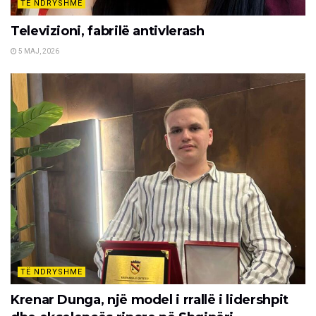
TË NDRYSHME
Televizioni, fabrilë antivlerash
5 MAJ, 2026
TË NDRYSHME
Krenar Dunga, një model i rrallë i lidershpit