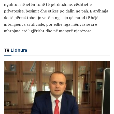
ngulitur në jetën tonë të përditshme, çështjet e
privatësisë, besimit dhe etikës po dalin në pah. E ardhmja
do të përcaktohet jo vetëm nga ajo që mund të bëjë
inteligjenca artificiale, por edhe nga mënyra se si e
mbrojmë atë ligjërisht dhe në mënyrë njerëzore .
Të
Lidhura