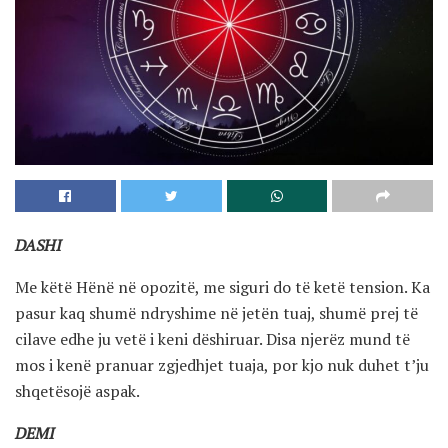
DASHI
Me këtë Hënë në opozitë, me siguri do të ketë tension. Ka
pasur kaq shumë ndryshime në jetën tuaj, shumë prej të
cilave edhe ju vetë i keni dëshiruar. Disa njerëz mund të
mos i kenë pranuar zgjedhjet tuaja, por kjo nuk duhet t’ju
shqetësojë aspak.
DEMI