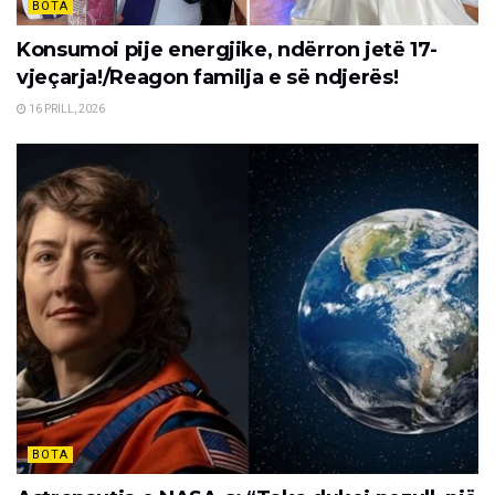
BOTA
Konsumoi pije energjike, ndërron jetë 17-
vjeçarja!/Reagon familja e së ndjerës!
16 PRILL, 2026
BOTA