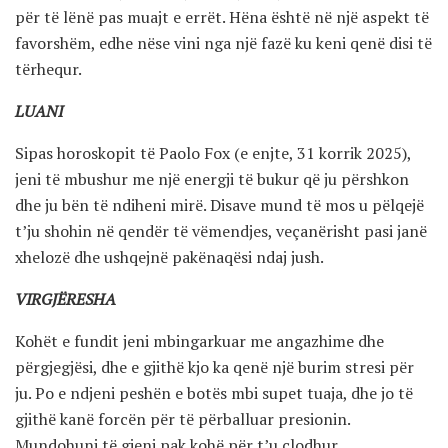
për të lënë pas muajt e errët. Hëna është në një aspekt të
favorshëm, edhe nëse vini nga një fazë ku keni qenë disi të
tërhequr.
LUANI
Sipas horoskopit të Paolo Fox (e enjte, 31 korrik 2025),
jeni të mbushur me një energji të bukur që ju përshkon
dhe ju bën të ndiheni mirë. Disave mund të mos u pëlqejë
t’ju shohin në qendër të vëmendjes, veçanërisht pasi janë
xhelozë dhe ushqejnë pakënaqësi ndaj jush.
VIRGJËRESHA
Kohët e fundit jeni mbingarkuar me angazhime dhe
përgjegjësi, dhe e gjithë kjo ka qenë një burim stresi për
ju. Po e ndjeni peshën e botës mbi supet tuaja, dhe jo të
gjithë kanë forcën për të përballuar presionin.
Mundohuni të gjeni pak kohë për t’u çlodhur.