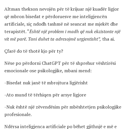
Altman thekson nevojën për të krijuar një kuadër ligjor
që mbron bisedat e përdoruesve me inteligjencën
artificiale, siç ndodh tashmë në seancat me mjekët dhe
terapistët. “
Është një problem i madh që nuk ekzistonte një
vit më parë. Tani duhet ta adresojmë urgjentisht”,
tha ai.
Çfarë do të thotë kjo për ty?
Nëse po përdorni ChatGPT për të shprehur vështirësi
emocionale ose psikologjike, mbani mend:
-Bisedat nuk janë të mbrojtura ligjërisht
-Ato mund të tërhiqen për arsye ligjore
-Nuk është një zëvendësim për mbështetjen psikologjike
profesionale.
Ndërsa inteligjenca artificiale po bëhet gjithnjë e më e