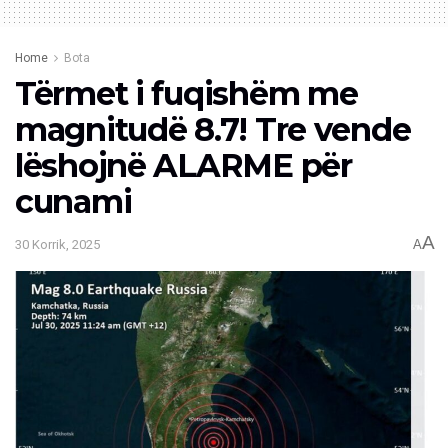
Home
Bota
Tërmet i fuqishëm me
magnitudë 8.7! Tre vende
lëshojnë ALARME për
cunami
A
30 Korrik, 2025
A