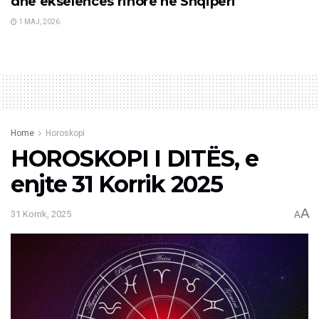
dhe ekselencës rinore në Shqipëri
1 MAJ, 2026
Home
Horoskopi
HOROSKOPI I DITËS, e
enjte 31 Korrik 2025
A
31 Korrik, 2025
A