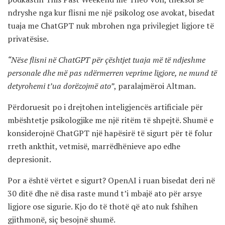
ndryshe nga kur flisni me një psikolog ose avokat, bisedat
tuaja me ChatGPT nuk mbrohen nga privilegjet ligjore të
privatësise.
“Nëse flisni në ChatGPT për çështjet tuaja më të ndjeshme
personale dhe më pas ndërmerren veprime ligjore, ne mund të
detyrohemi t’ua dorëzojmë ato”
, paralajmëroi Altman.
Përdoruesit po i drejtohen inteligjencës artificiale për
mbështetje psikologjike me një ritëm të shpejtë. Shumë e
konsiderojnë ChatGPT një hapësirë të sigurt për të folur
rreth ankthit, vetmisë, marrëdhënieve apo edhe
depresionit.
Por a është vërtet e sigurt? OpenAI i ruan bisedat deri në
30 ditë dhe në disa raste mund t’i mbajë ato për arsye
ligjore ose sigurie. Kjo do të thotë që ato nuk fshihen
gjithmonë, siç besojnë shumë.