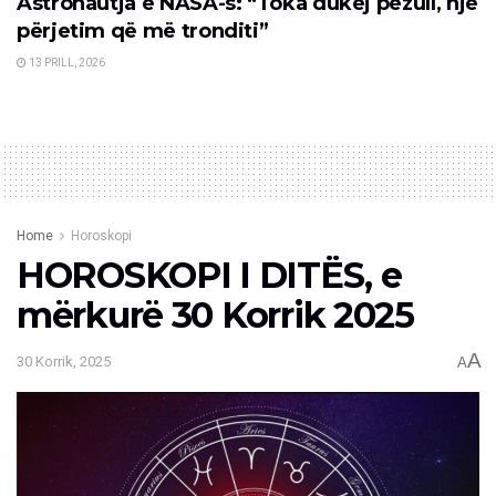
Astronautja e NASA-s: “Toka dukej pezull, një
përjetim që më tronditi”
13 PRILL, 2026
Home
Horoskopi
HOROSKOPI I DITËS, e
mërkurë 30 Korrik 2025
A
30 Korrik, 2025
A