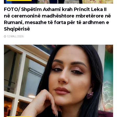
FOTO/ Shpëtim Axhami krah Princit Leka II
në ceremoninë madhështore mbretërore në
Rumani, mesazhe të forta për të ardhmen e
Shqipërisë
12 MAJ, 2026