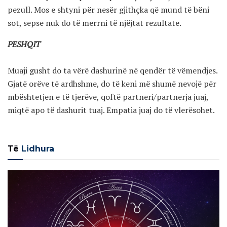
pezull. Mos e shtyni për nesër gjithçka që mund të bëni
sot, sepse nuk do të merrni të njëjtat rezultate.
PESHQIT
Muaji gusht do ta vërë dashurinë në qendër të vëmendjes.
Gjatë orëve të ardhshme, do të keni më shumë nevojë për
mbështetjen e të tjerëve, qoftë partneri/partnerja juaj,
miqtë apo të dashurit tuaj. Empatia juaj do të vlerësohet.
Të
Lidhura