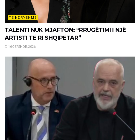
TË NDRYSHME
TALENTI NUK MJAFTON: “RRUGËTIMI I NJË
ARTISTI TË RI SHQIPËTAR”
16 QERSHOR, 2026