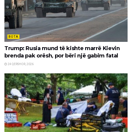
BOTA
Trump: Rusia mund të kishte marrë Kievin
brenda pak orësh, por bëri një gabim fatal
24 QERSHOR, 2026