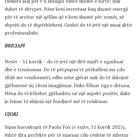
Dëshira juaj për t’u shfaqur është shumë e fortë: nuk
duhet të shtypet. Nëse keni investuar kaq shumë energji
për të arritur një qëllim që e keni shumë për zemër, së
shpejti do të shpërbleheni. Gushti do të jetë një muaj aktiv
profesionalisht.
BRICJAPI
Nesër – 31 korrik – do të jetë një ditë mjaft e ngarkuar
dhe e tensionuar. Do të përpiqeni të përballeni me çdo
sfidë me vendosmëri, edhe nëse gjërat nuk do të shkojnë
gjithmonë siç i keni imagjinuar. Duke filluar nga e shtuna,
Hëna do të kthehet gjithashtu në një aspekt pozitiv, duke
ju lejuar të shijoni një fundjavë më të relaksuar.
UJORI
Sipas horoskopit të Paolo Fox (e enjte, 31 korrik 2025),
është dita perfekte për të sqaruar çdo çështje të mbetur