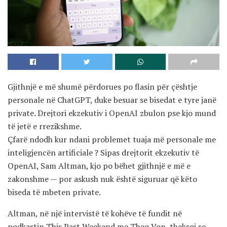
Gjithnjë e më shumë përdorues po flasin për çështje
personale në ChatGPT, duke besuar se bisedat e tyre janë
private. Drejtori ekzekutiv i OpenAI zbulon pse kjo mund
të jetë e rrezikshme.
Çfarë ndodh kur ndani problemet tuaja më personale me
inteligjencën artificiale ? Sipas drejtorit ekzekutiv të
OpenAI, Sam Altman, kjo po bëhet gjithnjë e më e
zakonshme — por askush nuk është siguruar që këto
biseda të mbeten private.
Altman, në një intervistë të kohëve të fundit në
podkastin This Past Weekend me Theo Von, theksoi se