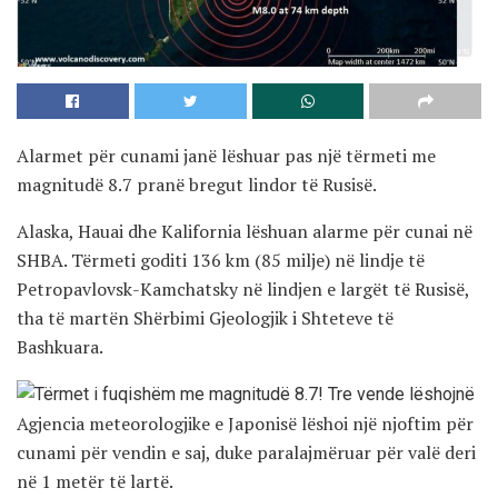
Alarmet për cunami janë lëshuar pas një tërmeti me
magnitudë 8.7 pranë bregut lindor të Rusisë.
Alaska, Hauai dhe Kalifornia lëshuan alarme për cunai në
SHBA. Tërmeti goditi 136 km (85 milje) në lindje të
Petropavlovsk-Kamchatsky në lindjen e largët të Rusisë,
tha të martën Shërbimi Gjeologjik i Shteteve të
Bashkuara.
Agjencia meteorologjike e Japonisë lëshoi një njoftim për
cunami për vendin e saj, duke paralajmëruar për valë deri
në 1 metër të lartë.