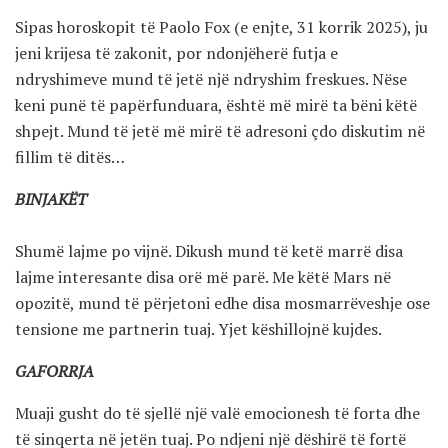
Sipas horoskopit të Paolo Fox (e enjte, 31 korrik 2025), ju
jeni krijesa të zakonit, por ndonjëherë futja e
ndryshimeve mund të jetë një ndryshim freskues. Nëse
keni punë të papërfunduara, është më mirë ta bëni këtë
shpejt. Mund të jetë më mirë të adresoni çdo diskutim në
fillim të ditës…
BINJAKËT
Shumë lajme po vijnë. Dikush mund të ketë marrë disa
lajme interesante disa orë më parë. Me këtë Mars në
opozitë, mund të përjetoni edhe disa mosmarrëveshje ose
tensione me partnerin tuaj. Yjet këshillojnë kujdes.
GAFORRJA
Muaji gusht do të sjellë një valë emocionesh të forta dhe
të sinqerta në jetën tuaj. Po ndjeni një dëshirë të fortë