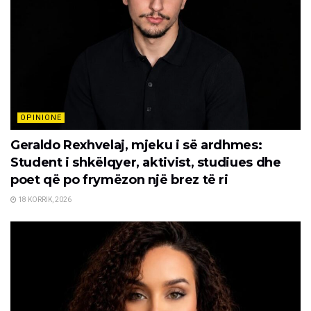
OPINIONE
Geraldo Rexhvelaj, mjeku i së ardhmes:
Student i shkëlqyer, aktivist, studiues dhe
poet që po frymëzon një brez të ri
18 KORRIK, 2026