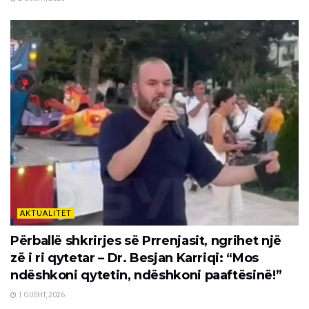
AKTUALITET
Përballë shkrirjes së Prrenjasit, ngrihet një
zë i ri qytetar – Dr. Besjan Karriqi: “Mos
ndëshkoni qytetin, ndëshkoni paaftësinë!”
1 GUSHT, 2026