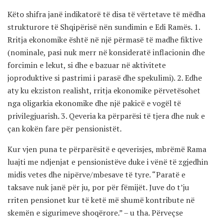
Këto shifra janë indikatorë të disa të vërtetave të mëdha
strukturore të Shqipërisë nën sundimin e Edi Ramës. 1.
Rritja ekonomike është në një përmasë të madhe fiktive
(nominale, pasi nuk merr në konsideratë inflacionin dhe
forcimin e lekut, si dhe e bazuar në aktivitete
joproduktive si pastrimi i parasë dhe spekulimi). 2. Edhe
aty ku ekziston realisht, rritja ekonomike përvetësohet
nga oligarkia ekonomike dhe një pakicë e vogël të
privilegjuarish. 3. Qeveria ka përparësi të tjera dhe nuk e
çan kokën fare për pensionistët.
Kur vjen puna te përparësitë e qeverisjes, mbrëmë Rama
luajti me ndjenjat e pensionistëve duke i vënë të zgjedhin
midis vetes dhe nipërve/mbesave të tyre. “Paratë e
taksave nuk janë për ju, por për fëmijët. Juve do t’ju
rriten pensionet kur të ketë më shumë kontribute në
skemën e sigurimeve shoqërore.” – u tha. Përveçse