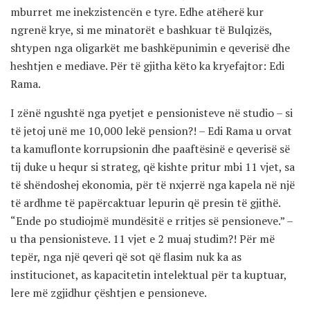
mburret me inekzistencën e tyre. Edhe atëherë kur
ngrenë krye, si me minatorët e bashkuar të Bulqizës,
shtypen nga oligarkët me bashkëpunimin e qeverisë dhe
heshtjen e mediave. Për të gjitha këto ka kryefajtor: Edi
Rama.
I zënë ngushtë nga pyetjet e pensionisteve në studio – si
të jetoj unë me 10,000 lekë pension?! – Edi Rama u orvat
ta kamuflonte korrupsionin dhe paaftësinë e qeverisë së
tij duke u hequr si strateg, që kishte pritur mbi 11 vjet, sa
të shëndoshej ekonomia, për të nxjerrë nga kapela në një
të ardhme të papërcaktuar lepurin që presin të gjithë.
“Ende po studiojmë mundësitë e rritjes së pensioneve.” –
u tha pensionisteve. 11 vjet e 2 muaj studim?! Për më
tepër, nga një qeveri që sot që flasim nuk ka as
institucionet, as kapacitetin intelektual për ta kuptuar,
lere më zgjidhur çështjen e pensioneve.