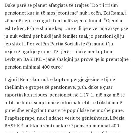
Duke parë se planet afatgjata të trajtës “Do t’i rrisim
pensionet kur ju të mos jetoni më” nuk i ecën, Edi Rama, i
zënë në cep të ringut, tentoi lëvizjen e fundit. “Gjendja
është keq. Është shumë keq. Unë e di që e vetmja arsye pse
ju nuk vdisni për bukë janë fëmijët tuaj, jo pensioni që ju
jep shteti. Por vetëm Partia Socialiste (!) mund t’ju
nxjerrë nga kjo gropë. Të tjerët – duke nënkuptuar
Lëvizjen BASHKË – janë shalqinj pa provë që ju premtojnë
pension minimal 400 euro.”
I gjori! Bën sikur nuk e kupton përgjegjësinë e tij në
thellimin e gropës së pensioneve, p.sh. duke e çuar
raportin kontribues-pensionist në 1.17-1, një nga më të
ultit në botë, simptomë e informalitetit të frikshëm në
punë dhe emigrimit masiv të popullsisë në moshë pune.
Prapëseprapë, nuk i ndahet vesit të gënjeshtarit. Lëvizja
BASHKË nuk ka premtuar kurrë pension minimal 400