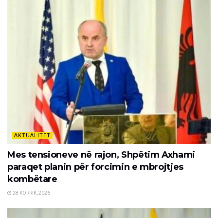
AKTUALITET
Mes tensioneve në rajon, Shpëtim Axhami
paraqet planin për forcimin e mbrojtjes
kombëtare
28 KORRIK, 2026