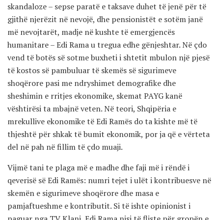
skandaloze – sepse paratë e taksave duhet të jenë për të
gjithë njerëzit në nevojë, dhe pensionistët e sotëm janë
më nevojtarët, madje në kushte të emergjencës
humanitare – Edi Rama u tregua edhe gënjeshtar. Në çdo
vend të botës së sotme buxheti i shtetit mbulon një pjesë
të kostos së pambuluar të skemës së sigurimeve
shoqërore pasi me ndryshimet demografike dhe
sheshimin e rritjes ekonomike, skemat PAYG kanë
vështirësi ta mbajnë veten. Në teori, Shqipëria e
mrekullive ekonomike të Edi Ramës do ta kishte më të
thjeshtë për shkak të bumit ekonomik, por ja që e vërteta
del në pah në fillim të çdo muaji.
Vijmë tani te plaga më e madhe dhe faji më i rëndë i
qeverisë së Edi Ramës: numri tejet i ulët i kontribuesve në
skemën e sigurimeve shoqërore dhe masa e
pamjaftueshme e kontributit. Si të ishte opinionist i
paguar nga TV Klani, Edi Rama nisi të fliste për gropën e