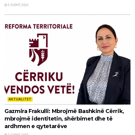
5 GUSHT, 2026
AKTUALITET
Gazmira Frakulli: Mbrojmë Bashkinë Cërrik,
mbrojmë identitetin, shërbimet dhe të
ardhmen e qytetarëve
2 GUSHT, 2026