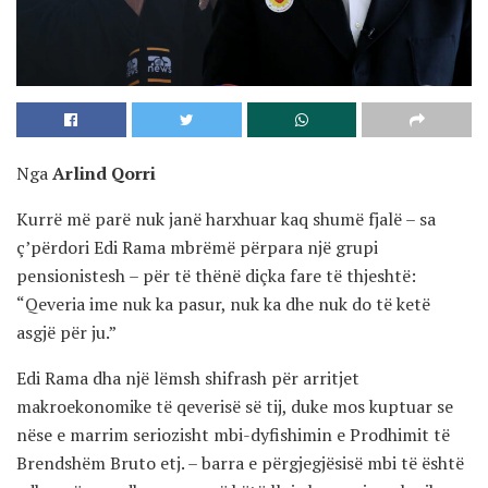
Nga
Arlind Qorri
Kurrë më parë nuk janë harxhuar kaq shumë fjalë – sa
ç’përdori Edi Rama mbrëmë përpara një grupi
pensionistesh – për të thënë diçka fare të thjeshtë:
“Qeveria ime nuk ka pasur, nuk ka dhe nuk do të ketë
asgjë për ju.”
Edi Rama dha një lëmsh shifrash për arritjet
makroekonomike të qeverisë së tij, duke mos kuptuar se
nëse e marrim seriozisht mbi-dyfishimin e Prodhimit të
Brendshëm Bruto etj. – barra e përgjegjësisë mbi të është