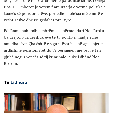
Sot, nesër dhe në të ardhmen e parashikueshme, Lëvizja
BASHKË mbetet jo vetëm flamurtarja e vetme politike e
kauzës së pensionistëve, por edhe njohësja më e mirë e
vështirësive dhe rrugëdaljes prej tyre.
Edi Rama nuk lodhej mbrëmë së përmenduri Noc Rrokun.
Ua drejtoi kundërshtarëve të tij politikë, madje edhe
amerikanëve. Çka është e sigurt është se në zgjedhjet e
ardhshme pensionistët do t’i përgjigjen me të njëjtën
gjuhë neglizhencës së tij kriminale: duke i dhënë Noc
Rrokun.
Të
Lidhura