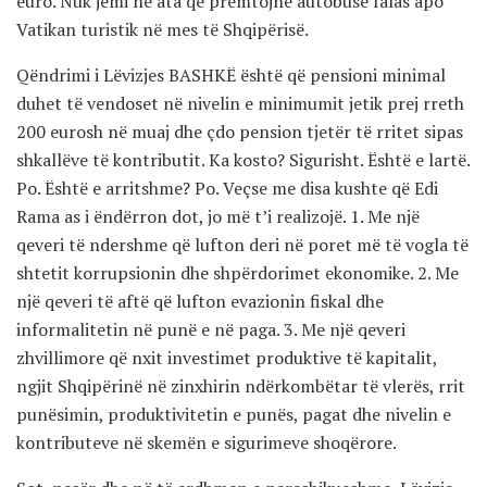
euro. Nuk jemi ne ata që premtojnë autobusë falas apo
Vatikan turistik në mes të Shqipërisë.
Qëndrimi i Lëvizjes BASHKË është që pensioni minimal
duhet të vendoset në nivelin e minimumit jetik prej rreth
200 eurosh në muaj dhe çdo pension tjetër të rritet sipas
shkallëve të kontributit. Ka kosto? Sigurisht. Është e lartë.
Po. Është e arritshme? Po. Veçse me disa kushte që Edi
Rama as i ëndërron dot, jo më t’i realizojë. 1. Me një
qeveri të ndershme që lufton deri në poret më të vogla të
shtetit korrupsionin dhe shpërdorimet ekonomike. 2. Me
një qeveri të aftë që lufton evazionin fiskal dhe
informalitetin në punë e në paga. 3. Me një qeveri
zhvillimore që nxit investimet produktive të kapitalit,
ngjit Shqipërinë në zinxhirin ndërkombëtar të vlerës, rrit
punësimin, produktivitetin e punës, pagat dhe nivelin e
kontributeve në skemën e sigurimeve shoqërore.