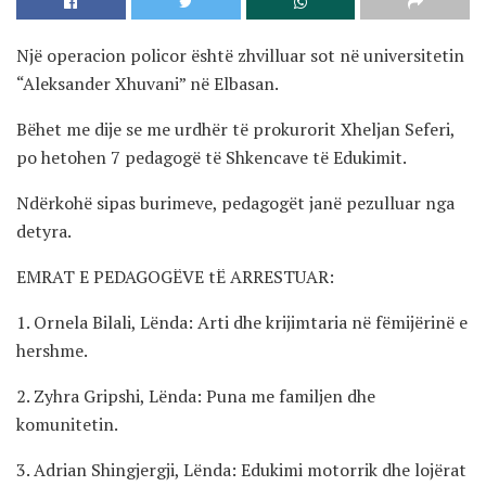
Një operacion policor është zhvilluar sot në universitetin
“Aleksander Xhuvani” në Elbasan.
Bëhet me dije se me urdhër të prokurorit Xheljan Seferi,
po hetohen 7 pedagogë të Shkencave të Edukimit.
Ndërkohë sipas burimeve, pedagogët janë pezulluar nga
detyra.
EMRAT E PEDAGOGËVE tË ARRESTUAR:
1. Ornela Bilali, Lënda: Arti dhe krijimtaria në fëmijërinë e
hershme.
2. Zyhra Gripshi, Lënda: Puna me familjen dhe
komunitetin.
3. Adrian Shingjergji, Lënda: Edukimi motorrik dhe lojërat