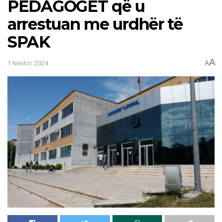
PEDAGOGËT që u
arrestuan me urdhër të
SPAK
A
1 Nëntor, 2024
A