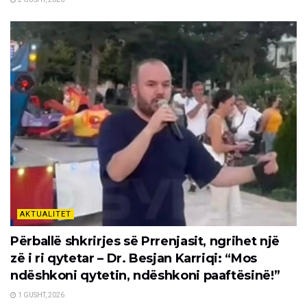
AKTUALITET
Përballë shkrirjes së Prrenjasit, ngrihet një
zë i ri qytetar – Dr. Besjan Karriqi: “Mos
ndëshkoni qytetin, ndëshkoni paaftësinë!”
1 GUSHT, 2026