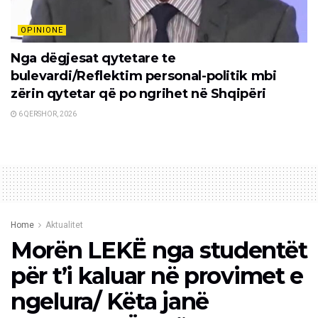
OPINIONE
Nga dëgjesat qytetare te
bulevardi/Reflektim personal-politik mbi
zërin qytetar që po ngrihet në Shqipëri
6 QERSHOR, 2026
Home
Aktualitet
Morën LEKË nga studentët
për t’i kaluar në provimet e
ngelura/ Këta janë