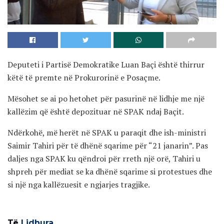
Deputeti i Partisë Demokratike Luan Baçi është thirrur
këtë të premte në Prokurorinë e Posaçme.
Mësohet se ai po hetohet për pasurinë në lidhje me një
kallëzim që është depozituar në SPAK ndaj Baçit.
Ndërkohë, më herët në SPAK u paraqit dhe ish-ministri
Saimir Tahiri për të dhënë sqarime për “21 janarin”. Pas
daljes nga SPAK ku qëndroi për rreth një orë, Tahiri u
shpreh për mediat se ka dhënë sqarime si protestues dhe
si një nga kallëzuesit e ngjarjes tragjike.
Të
Lidhura