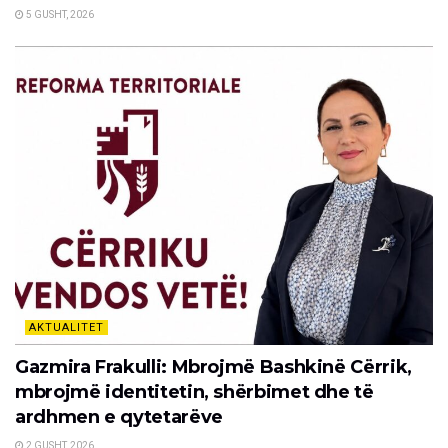
5 GUSHT, 2026
AKTUALITET
Gazmira Frakulli: Mbrojmë Bashkinë Cërrik,
mbrojmë identitetin, shërbimet dhe të
ardhmen e qytetarëve
2 GUSHT, 2026