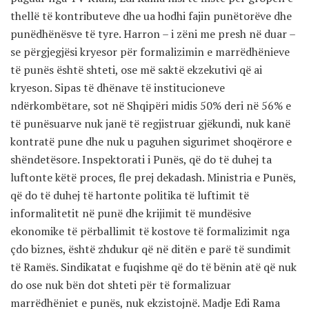
thellë të kontributeve dhe ua hodhi fajin punëtorëve dhe
punëdhënësve të tyre. Harron – i zëni me presh në duar –
se përgjegjësi kryesor për formalizimin e marrëdhënieve
të punës është shteti, ose më saktë ekzekutivi që ai
kryeson. Sipas të dhënave të institucioneve
ndërkombëtare, sot në Shqipëri midis 50% deri në 56% e
të punësuarve nuk janë të regjistruar gjëkundi, nuk kanë
kontratë pune dhe nuk u paguhen sigurimet shoqërore e
shëndetësore. Inspektorati i Punës, që do të duhej ta
luftonte këtë proces, fle prej dekadash. Ministria e Punës,
që do të duhej të hartonte politika të luftimit të
informalitetit në punë dhe krijimit të mundësive
ekonomike të përballimit të kostove të formalizimit nga
çdo biznes, është zhdukur që në ditën e parë të sundimit
të Ramës. Sindikatat e fuqishme që do të bënin atë që nuk
do ose nuk bën dot shteti për të formalizuar
marrëdhëniet e punës, nuk ekzistojnë. Madje Edi Rama