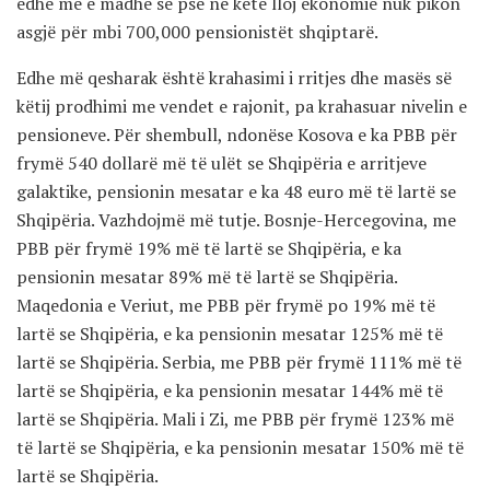
edhe më e madhe se pse në këtë lloj ekonomie nuk pikon
asgjë për mbi 700,000 pensionistët shqiptarë.
Edhe më qesharak është krahasimi i rritjes dhe masës së
këtij prodhimi me vendet e rajonit, pa krahasuar nivelin e
pensioneve. Për shembull, ndonëse Kosova e ka PBB për
frymë 540 dollarë më të ulët se Shqipëria e arritjeve
galaktike, pensionin mesatar e ka 48 euro më të lartë se
Shqipëria. Vazhdojmë më tutje. Bosnje-Hercegovina, me
PBB për frymë 19% më të lartë se Shqipëria, e ka
pensionin mesatar 89% më të lartë se Shqipëria.
Maqedonia e Veriut, me PBB për frymë po 19% më të
lartë se Shqipëria, e ka pensionin mesatar 125% më të
lartë se Shqipëria. Serbia, me PBB për frymë 111% më të
lartë se Shqipëria, e ka pensionin mesatar 144% më të
lartë se Shqipëria. Mali i Zi, me PBB për frymë 123% më
të lartë se Shqipëria, e ka pensionin mesatar 150% më të
lartë se Shqipëria.