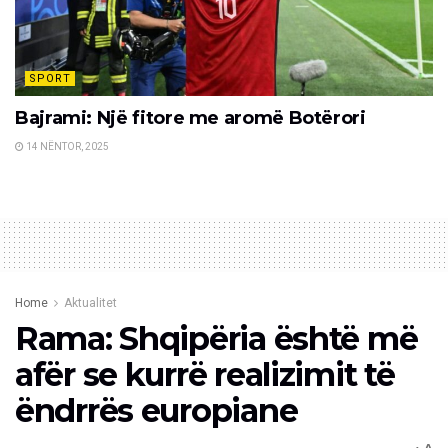
SPORT
Bajrami: Një fitore me aromë Botërori
14 NËNTOR, 2025
Home
Aktualitet
Rama: Shqipëria është më
afër se kurrë realizimit të
ëndrrës europiane