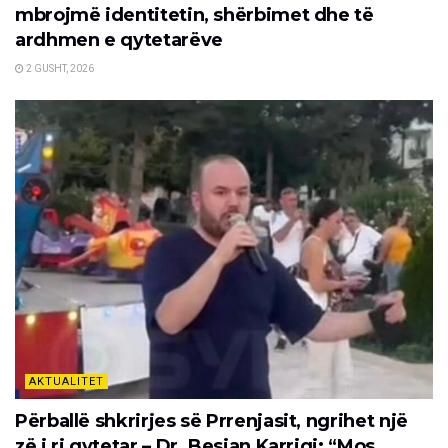
mbrojmë identitetin, shërbimet dhe të
ardhmen e qytetarëve
2 GUSHT, 2026
AKTUALITET
Përballë shkrirjes së Prrenjasit, ngrihet një
zë i ri qytetar – Dr. Besjan Karriqi: “Mos