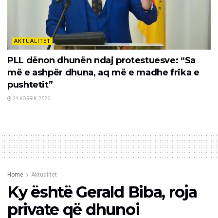
AKTUALITET
PLL dënon dhunën ndaj protestuesve: “Sa
më e ashpër dhuna, aq më e madhe frika e
pushtetit”
24 KORRIK, 2026
Home
Aktualitet
Ky është Gerald Biba, roja
private që dhunoi