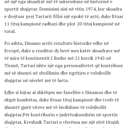
në një nga skuadrat më të suksesshme në historinë e
sportit shqiptar. Dominimi nisi në vitin 1974, kur skuadra
e drejtuar prej Tartarit filloi një epokë të artë, duke fituar
11 tituj kampionë radhazi dhe plot 20 tituj kampionë në
total.
Po ashtu, Dinamo arriti rezultate historike edhe në
Evropë, duke u renditur dy herë mes katër skuadrave më
të mira të kontinentit.I lindur më 21 korrik 1943 në
Tiranë, Tartari ishte një nga personalitetet që kontribuoi
më së shumti në zhvillimin dhe ngritjen e volejbollit
shqiptar në nivelet më të larta.
Edhe si lojtar ai shkëlqeu me fanellën e Dinamos dhe të
ekipit kombëtar, duke fituar tituj kampionë dhe trofe të
shumtë gjatë viteve më të lavdishme të volejbollit
shqiptar.Për kontributin e jashtëzakonshëm në sportin
shqiptar, Kreshnik Tartari u vlerësua me një sërë titujsh