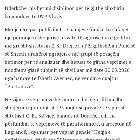
Ndërkohë, nis hetimi disiplinor për të gjithë zinxhirin
komandues të DVP Vlorë.
Menjëherë pas publikimit të pamjeve filmike ku shfaqet
një punonjës i shoqërisë private të sigurisë duke goditur
me grusht shtetasin E. S., Drejtori i Përgjithshëm i Policisë
së Shtetit urdhëroi ngritjen e një grupi të posaçëm
hetimor për të analizuar dhe hetuar të gjitha veprimet e
ndodhura gjatë tubimit të zhvilluar më datë 30.05.2026
nga banorë të fshatit Zvërnec, në vendin e quajtur
“Portonovë”.
Në vijim të veprimeve hetimore, u bë identifikimi dhe
shoqërimi i punonjësit të shoqërisë private të sigurisë,
shtetasit G. B., 32 vjeç, banues në Durrës, i cili, në
përfundim të veprimeve të para hetimore, u arrestua në
flagrancë, i dyshuar për veprat penale “Heqja e