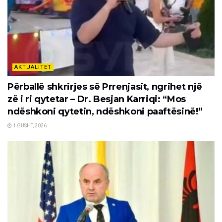
AKTUALITET
Përballë shkrirjes së Prrenjasit, ngrihet një
zë i ri qytetar – Dr. Besjan Karriqi: “Mos
ndëshkoni qytetin, ndëshkoni paaftësinë!”
1 GUSHT, 2026