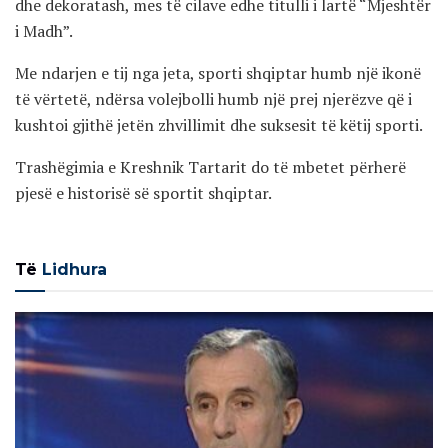
dhe dekoratash, mes të cilave edhe titulli i lartë “Mjeshtër
i Madh”.
Me ndarjen e tij nga jeta, sporti shqiptar humb një ikonë
të vërtetë, ndërsa volejbolli humb një prej njerëzve që i
kushtoi gjithë jetën zhvillimit dhe suksesit të këtij sporti.
Trashëgimia e Kreshnik Tartarit do të mbetet përherë
pjesë e historisë së sportit shqiptar.
Të
Lidhura