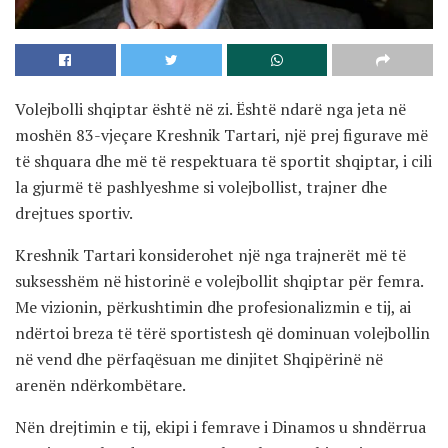
Volejbolli shqiptar është në zi. Është ndarë nga jeta në
moshën 83-vjeçare Kreshnik Tartari, një prej figurave më
të shquara dhe më të respektuara të sportit shqiptar, i cili
la gjurmë të pashlyeshme si volejbollist, trajner dhe
drejtues sportiv.
Kreshnik Tartari konsiderohet një nga trajnerët më të
suksesshëm në historinë e volejbollit shqiptar për femra.
Me vizionin, përkushtimin dhe profesionalizmin e tij, ai
ndërtoi breza të tërë sportistesh që dominuan volejbollin
në vend dhe përfaqësuan me dinjitet Shqipërinë në
arenën ndërkombëtare.
Nën drejtimin e tij, ekipi i femrave i Dinamos u shndërrua