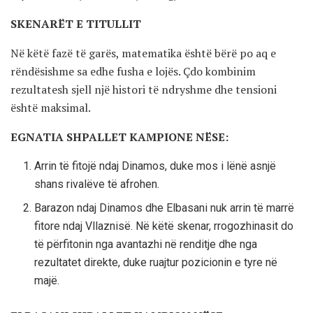
SKENARËT E TITULLIT
Në këtë fazë të garës, matematika është bërë po aq e
rëndësishme sa edhe fusha e lojës. Çdo kombinim
rezultatesh sjell një histori të ndryshme dhe tensioni
është maksimal.
EGNATIA SHPALLET KAMPIONE NËSE:
Arrin të fitojë ndaj Dinamos, duke mos i lënë asnjë
shans rivalëve të afrohen.
Barazon ndaj Dinamos dhe Elbasani nuk arrin të marrë
fitore ndaj Vllaznisë. Në këtë skenar, rrogozhinasit do
të përfitonin nga avantazhi në renditje dhe nga
rezultatet direkte, duke ruajtur pozicionin e tyre në
majë.