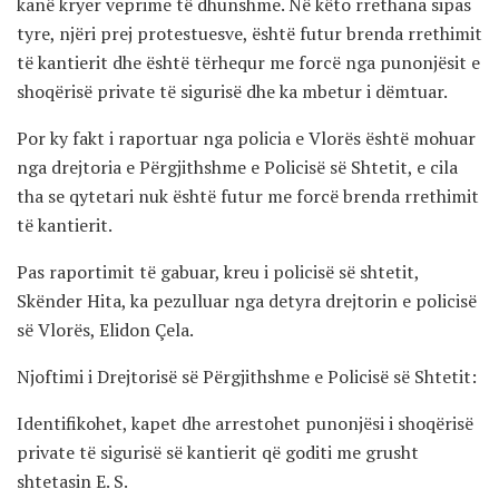
kanë kryer veprime të dhunshme. Në këto rrethana sipas
tyre, njëri prej protestuesve, është futur brenda rrethimit
të kantierit dhe është tërhequr me forcë nga punonjësit e
shoqërisë private të sigurisë dhe ka mbetur i dëmtuar.
Por ky fakt i raportuar nga policia e Vlorës është mohuar
nga drejtoria e Përgjithshme e Policisë së Shtetit, e cila
tha se qytetari nuk është futur me forcë brenda rrethimit
të kantierit.
Pas raportimit të gabuar, kreu i policisë së shtetit,
Skënder Hita, ka pezulluar nga detyra drejtorin e policisë
së Vlorës, Elidon Çela.
Njoftimi i Drejtorisë së Përgjithshme e Policisë së Shtetit:
Identifikohet, kapet dhe arrestohet punonjësi i shoqërisë
private të sigurisë së kantierit që goditi me grusht
shtetasin E. S.