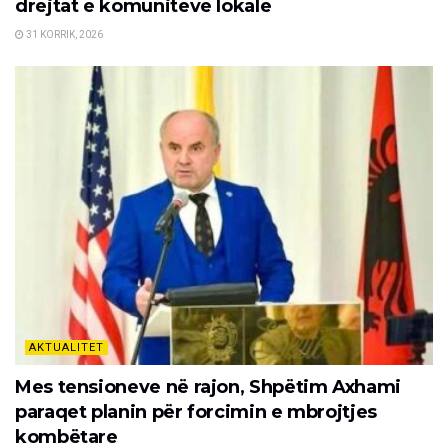
drejtat e komuniteve lokale
31 KORRIK, 2026
AKTUALITET
Mes tensioneve në rajon, Shpëtim Axhami
paraqet planin për forcimin e mbrojtjes
kombëtare