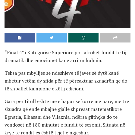
“Final 4” i Kategorisë Superiore po i afrohet fundit të tij
dramatik dhe emocionet kanë arritur kulmin.
Teksa pas mbylljes së ndeshjeve të javës së dytë kanë
mbetur vetëm dy sfida për të përcaktuar skuadrën që do
të shpallet kampione e këtij edicioni.
Gara për titull është më e hapur se kurrë më parë, me tre
skuadra që ende mbajnë gjallë shpresat matematikore
Egnatia, Elbasani dhe Vllaznia, ndërsa gjithçka do të
vendoset në 180 minutat e fundit të sezonit. Situata në
krye të renditjes është tejet e ngjeshur.