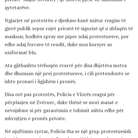
qytetarëve.
Ngjarjet në protestën e djeshme kanë nxitur reagim të
gjerë publik sepse rojet privatë të sigurisë që u shfaqën të
maskuar, hodhën spray me piper ndaj protestuesve, por
edhe ndaj forcave të rendit, duke mos kursyer as
uniformat blu.
Ata gjithashtu tërhoqën zvarrë për disa dhjetëra metra
dhe dhunuan një prej protestuesve, i cili pretendonte se
ishte pronari i ligjshëm i pronës.
Disa orë pas protestës, Policia e Vlorës reagoi për
përplasjen në Zvërnec, duke thënë se mori masat e
nevojshme si për garantimin e tubimit ashtu edhe për
mbrojtjen e pronës private.
Në njoftimin zyrtar, Policia tha se një grup protestuesish