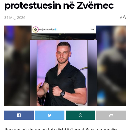
protestuesin në Zvërnec
A
31 Maj, 2026
A
Personi që shihni në foto është Gerald Biba, punonjësi i