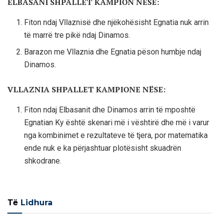
ELBASANI SHPALLET KAMPION NËSE:
Fiton ndaj Vllaznisë dhe njëkohësisht Egnatia nuk arrin
të marrë tre pikë ndaj Dinamos.
Barazon me Vllaznia dhe Egnatia pëson humbje ndaj
Dinamos.
VLLAZNIA SHPALLET KAMPIONE NËSE:
Fiton ndaj Elbasanit dhe Dinamos arrin të mposhtë
Egnatian Ky është skenari më i vështirë dhe më i varur
nga kombinimet e rezultateve të tjera, por matematika
ende nuk e ka përjashtuar plotësisht skuadrën
shkodrane.
Të
Lidhura