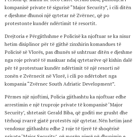
kompanisë private të sigurisë “Major Security”, i cili ditën
e djeshme dhunoi një qytetar në Zvërnec, që po
protestonte kundër ndërtimit të resortit.
Drejtoria e Përgjithshme e Policisë ka njoftuar se ka nisur
hetim disiplinor për të gjithë zinxhirin komandues të
Policisë së Vlorës, pas dhunës së ushtruar ditën e djeshme
nga roje privatë të maskuar ndaj qytetarëve që kishin dalë
për të protestuar kundër ndërtimit të një resorti në
zonën e Zvërnecit në Vlorë, i cili po ndërtohet nga
kompania “Zvërnec South Adriatic Development”.
Përmes një njoftimi, Policia gjithashtu ka njoftuar edhe
arrestimin e një truproje private të kompanisë ‘Major
Security’, shtetasit Gerald Biba, që goditi me grusht dhe
tërhoqi zvarrë gjatë protestës një qytetar. Nën hetim janë
vendosur gjithashtu edhe 2 roje të tjerë të shoqërisë
private ‘Major Security’, që morën pjesë në dhunimin e