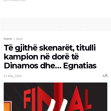
24 KORRIK, 2026
Home
Sport
Të gjithë skenarët, titulli
kampion në dorë të
Dinamos dhe… Egnatias
A
31 Maj, 2026
A