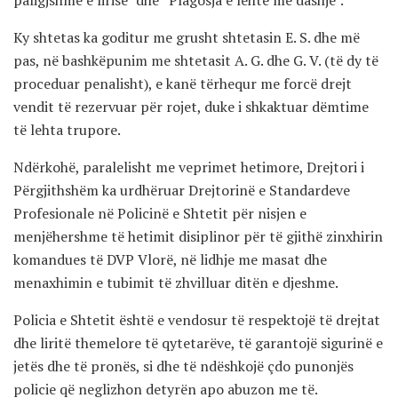
paligjshme e lirisë” dhe “Plagosja e lehtë me dashje”.
Ky shtetas ka goditur me grusht shtetasin E. S. dhe më
pas, në bashkëpunim me shtetasit A. G. dhe G. V. (të dy të
proceduar penalisht), e kanë tërhequr me forcë drejt
vendit të rezervuar për rojet, duke i shkaktuar dëmtime
të lehta trupore.
Ndërkohë, paralelisht me veprimet hetimore, Drejtori i
Përgjithshëm ka urdhëruar Drejtorinë e Standardeve
Profesionale në Policinë e Shtetit për nisjen e
menjëhershme të hetimit disiplinor për të gjithë zinxhirin
komandues të DVP Vlorë, në lidhje me masat dhe
menaxhimin e tubimit të zhvilluar ditën e djeshme.
Policia e Shtetit është e vendosur të respektojë të drejtat
dhe liritë themelore të qytetarëve, të garantojë sigurinë e
jetës dhe të pronës, si dhe të ndëshkojë çdo punonjës
policie që neglizhon detyrën apo abuzon me të.