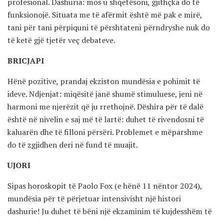
profesional. Dashuria: mos u shqetësoni, gjithçka do të
funksionojë. Situata me të afërmit është më pak e mirë,
tani për tani përpiquni të përshtateni përndryshe nuk do
të ketë gjë tjetër veç debateve.
BRICJAPI
Hënë pozitive, prandaj ekziston mundësia e pohimit të
ideve. Ndjenjat: miqësitë janë shumë stimuluese, jeni në
harmoni me njerëzit që ju rrethojnë. Dëshira për të dalë
është në nivelin e saj më të lartë: duhet të rivendosni të
kaluarën dhe të filloni përsëri. Problemet e mëparshme
do të zgjidhen deri në fund të muajit.
UJORI
Sipas horoskopit të Paolo Fox (e hënë 11 nëntor 2024),
mundësia për të përjetuar intensivisht një histori
dashurie! Ju duhet të bëni një ekzaminim të kujdesshëm të