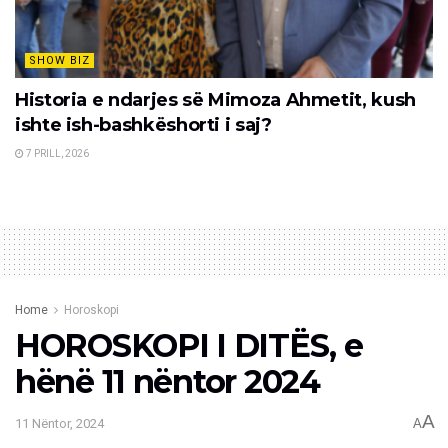
SHOW BIZ
Historia e ndarjes së Mimoza Ahmetit, kush
ishte ish-bashkëshorti i saj?
7 PRILL, 2026
Home
Horoskopi
HOROSKOPI I DITËS, e
hënë 11 nëntor 2024
A
11 Nëntor, 2024
A