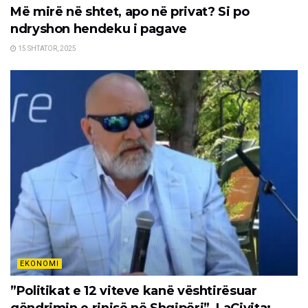
Më mirë në shtet, apo në privat? Si po
ndryshon hendeku i pagave
15 SHTATOR, 2025
EKONOMI
”Politikat e 12 viteve kanë vështirësuar
qëndrimin e rinisë në Shqipëri”, LaCivita: