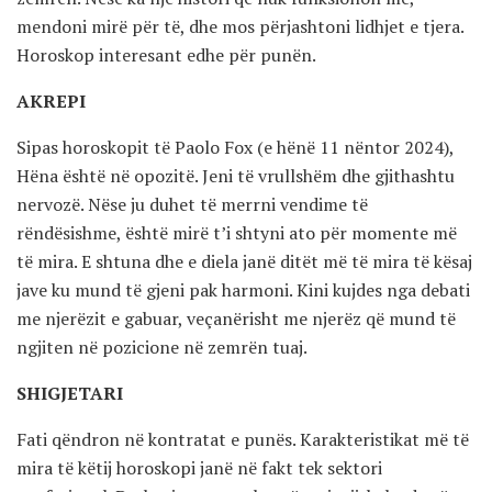
mendoni mirë për të, dhe mos përjashtoni lidhjet e tjera.
Horoskop interesant edhe për punën.
AKREPI
Sipas horoskopit të Paolo Fox (e hënë 11 nëntor 2024),
Hëna është në opozitë. Jeni të vrullshëm dhe gjithashtu
nervozë. Nëse ju duhet të merrni vendime të
rëndësishme, është mirë t’i shtyni ato për momente më
të mira. E shtuna dhe e diela janë ditët më të mira të kësaj
jave ku mund të gjeni pak harmoni. Kini kujdes nga debati
me njerëzit e gabuar, veçanërisht me njerëz që mund të
ngjiten në pozicione në zemrën tuaj.
SHIGJETARI
Fati qëndron në kontratat e punës. Karakteristikat më të
mira të këtij horoskopi janë në fakt tek sektori