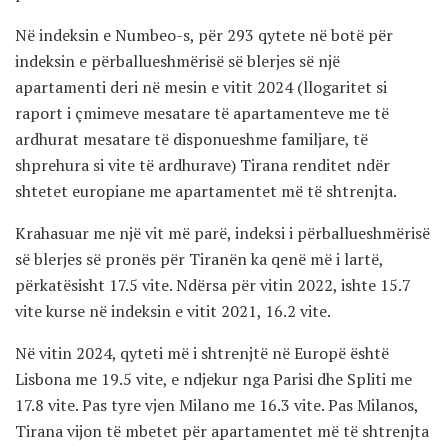
Në indeksin e Numbeo-s, për 293 qytete në botë për
indeksin e përballueshmërisë së blerjes së një
apartamenti deri në mesin e vitit 2024 (llogaritet si
raport i çmimeve mesatare të apartamenteve me të
ardhurat mesatare të disponueshme familjare, të
shprehura si vite të ardhurave) Tirana renditet ndër
shtetet europiane me apartamentet më të shtrenjta.
Krahasuar me një vit më parë, indeksi i përballueshmërisë
së blerjes së pronës për Tiranën ka qenë më i lartë,
përkatësisht 17.5 vite. Ndërsa për vitin 2022, ishte 15.7
vite kurse në indeksin e vitit 2021, 16.2 vite.
Në vitin 2024, qyteti më i shtrenjtë në Europë është
Lisbona me 19.5 vite, e ndjekur nga Parisi dhe Spliti me
17.8 vite. Pas tyre vjen Milano me 16.3 vite. Pas Milanos,
Tirana vijon të mbetet për apartamentet më të shtrenjta