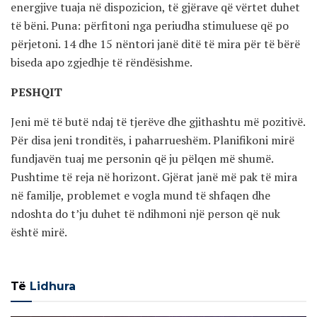
energjive tuaja në dispozicion, të gjërave që vërtet duhet
të bëni. Puna: përfitoni nga periudha stimuluese që po
përjetoni. 14 dhe 15 nëntori janë ditë të mira për të bërë
biseda apo zgjedhje të rëndësishme.
PESHQIT
Jeni më të butë ndaj të tjerëve dhe gjithashtu më pozitivë.
Për disa jeni tronditës, i paharrueshëm. Planifikoni mirë
fundjavën tuaj me personin që ju pëlqen më shumë.
Pushtime të reja në horizont. Gjërat janë më pak të mira
në familje, problemet e vogla mund të shfaqen dhe
ndoshta do t’ju duhet të ndihmoni një person që nuk
është mirë.
Të
Lidhura