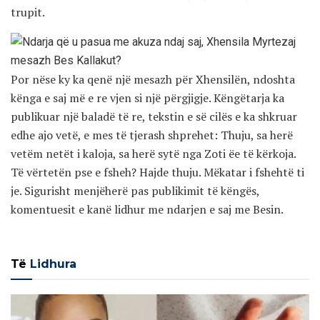
trupit.
Por nëse ky ka qenë një mesazh për Xhensilën, ndoshta
kënga e saj më e re vjen si një përgjigje. Këngëtarja ka
publikuar një baladë të re, tekstin e së cilës e ka shkruar
edhe ajo vetë, e mes të tjerash shprehet: Thuju, sa herë
vetëm netët i kaloja, sa herë sytë nga Zoti ëe të kërkoja.
Të vërtetën pse e fsheh? Hajde thuju. Mëkatar i fshehtë ti
je. Sigurisht menjëherë pas publikimit të këngës,
komentuesit e kanë lidhur me ndarjen e saj me Besin.
Të
Lidhura