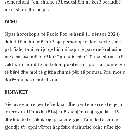
zemëroheni. Jeni shumë të besueshëm në këtë periudhë
në dashuri dhe miqësi.
DEMI
Sipas horoskopit të Paolo Fox (e hënë 11 nëntor 2024),
duhet të njihni më mirë një person që e doni vërtet, me
pak fjalë, tani jeni ju që hidhni hapin e parë në krahasim
me disa javë më parë kur “po ndiqeshit”. Puna: situata të
caktuara mund të ndikohen pozitivisht, por ka shumë për
të bërë dhe mbi të gjitha shumë për të punuar. Pra, mos u
dorëzoni pas dembelizmit.
BINJAKËT
Një javë e mirë për të kërkuar dhe për të marrë atë që ju
intereson. Hëna do të hyjë në shenjën tuaj nga data 13
dhe kjo do të shkaktojë pika energjie. Tani do të jeni në
gjendje t’i jepni vërtet hapësirë ​​dashurisë edhe nëse kjo