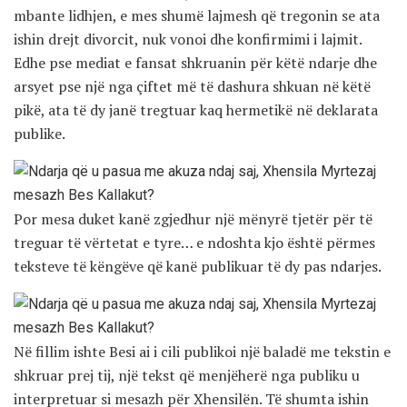
mbante lidhjen, e mes shumë lajmesh që tregonin se ata
ishin drejt divorcit, nuk vonoi dhe konfirmimi i lajmit.
Edhe pse mediat e fansat shkruanin për këtë ndarje dhe
arsyet pse një nga çiftet më të dashura shkuan në këtë
pikë, ata të dy janë tregtuar kaq hermetikë në deklarata
publike.
Por mesa duket kanë zgjedhur një mënyrë tjetër për të
treguar të vërtetat e tyre… e ndoshta kjo është përmes
teksteve të këngëve që kanë publikuar të dy pas ndarjes.
Në fillim ishte Besi ai i cili publikoi një baladë me tekstin e
shkruar prej tij, një tekst që menjëherë nga publiku u
interpretuar si mesazh për Xhensilën. Të shumta ishin