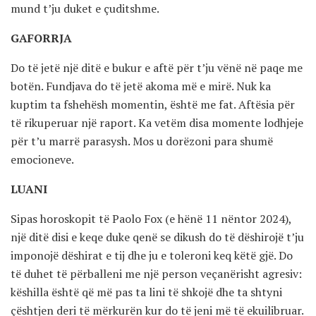
mund t’ju duket e çuditshme.
GAFORRJA
Do të jetë një ditë e bukur e aftë për t’ju vënë në paqe me
botën. Fundjava do të jetë akoma më e mirë. Nuk ka
kuptim ta fshehësh momentin, është me fat. Aftësia për
të rikuperuar një raport. Ka vetëm disa momente lodhjeje
për t’u marrë parasysh. Mos u dorëzoni para shumë
emocioneve.
LUANI
Sipas horoskopit të Paolo Fox (e hënë 11 nëntor 2024),
një ditë disi e keqe duke qenë se dikush do të dëshirojë t’ju
imponojë dëshirat e tij dhe ju e toleroni keq këtë gjë. Do
të duhet të përballeni me një person veçanërisht agresiv:
këshilla është që më pas ta lini të shkojë dhe ta shtyni
çështjen deri të mërkurën kur do të jeni më të ekuilibruar.