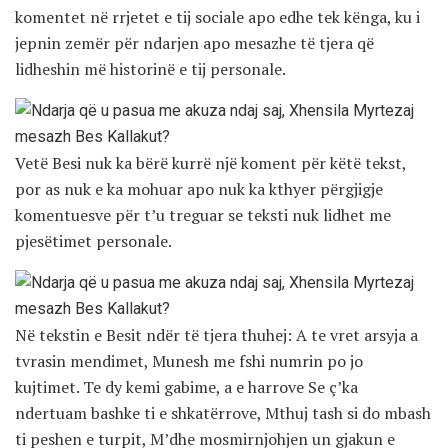
komentet në rrjetet e tij sociale apo edhe tek kënga, ku i
jepnin zemër për ndarjen apo mesazhe të tjera që
lidheshin më historinë e tij personale.
Vetë Besi nuk ka bërë kurrë një koment për këtë tekst,
por as nuk e ka mohuar apo nuk ka kthyer përgjigje
komentuesve për t’u treguar se teksti nuk lidhet me
pjesëtimet personale.
Në tekstin e Besit ndër të tjera thuhej: A te vret arsyja a
tvrasin mendimet, Munesh me fshi numrin po jo
kujtimet. Te dy kemi gabime, a e harrove Se ç’ka
ndertuam bashke ti e shkatërrove, Mthuj tash si do mbash
ti peshen e turpit, M’dhe mosmirnjohjen un gjakun e