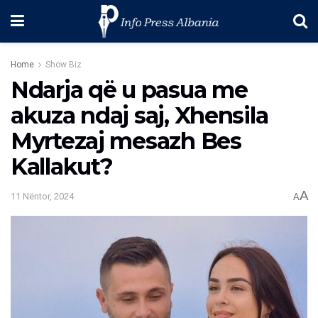
Home
Show Biz
Ndarja që u pasua me
akuza ndaj saj, Xhensila
Myrtezaj mesazh Bes
Kallakut?
A
11 Nëntor, 2024
A