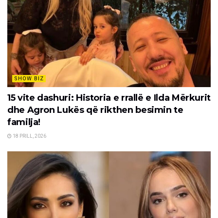
SHOW BIZ
15 vite dashuri: Historia e rrallë e Ilda Mërkurit
dhe Agron Lukës që rikthen besimin te
familja!
18 PRILL, 2026