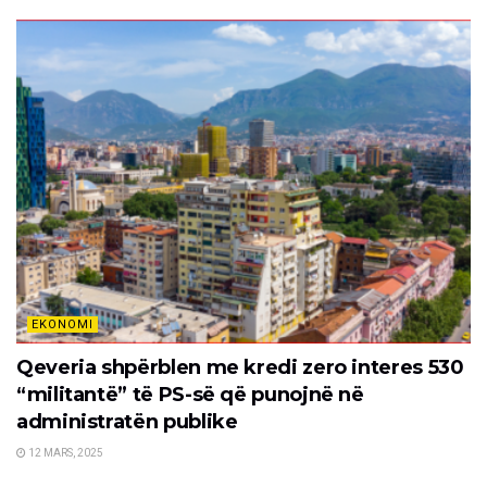
EKONOMI
Qeveria shpërblen me kredi zero interes 530
“militantë” të PS-së që punojnë në
administratën publike
12 MARS, 2025