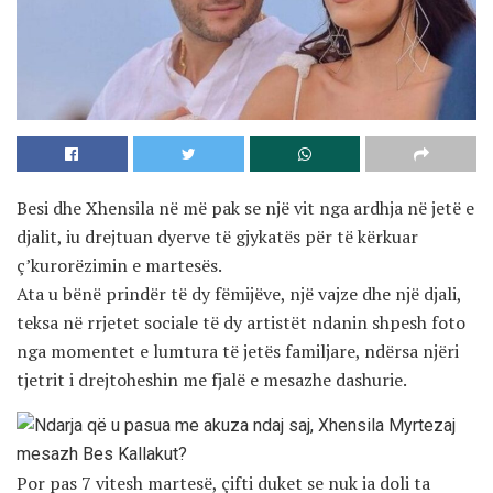
Besi dhe Xhensila në më pak se një vit nga ardhja në jetë e
djalit, iu drejtuan dyerve të gjykatës për të kërkuar
ç’kurorëzimin e martesës.
Ata u bënë prindër të dy fëmijëve, një vajze dhe një djali,
teksa në rrjetet sociale të dy artistët ndanin shpesh foto
nga momentet e lumtura të jetës familjare, ndërsa njëri
tjetrit i drejtoheshin me fjalë e mesazhe dashurie.
Por pas 7 vitesh martesë, çifti duket se nuk ia doli ta