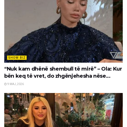
SHOW BIZ
“Nuk kam dhënë shembull të mirë” – Ola: Kur
bën keq të vret, do zhgënjehesha nëse…
9 MAJ, 2026