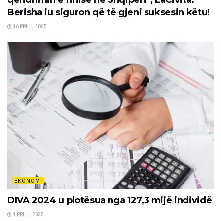
Berisha iu siguron që të gjeni suksesin këtu!
16 PRILL, 2025
EKONOMI
DIVA 2024 u plotësua nga 127,3 mijë individë
4 PRILL, 2025