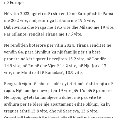
në Europë.
Në vitin 2023, qyteti më i shtrenjtë në Europë ishte Parisi
me 20.2 vite, i ndjekur nga Lisbona me 19.6 vite,
Dubrovniku dhe Praga me 19.3 vite dhe Milano me 19 vite.
Pas Milanos, renditej Tirana me 17.5 vite.
Në renditjen botërore për vitin 2024, Tirana renditet në
vendin 64, para Mynihut ku një familje për t’u bërë
pronare në këtë qytet i nevojiten 15.2 vite, në Londër
14.9 vite, në Romë dhe Vjenë 14.2 vite, në Nju Jork, 13
vite, dhe Montreal të Kanadasë, 10.9 vite.
Beogradi vijon të mbetet ndër qytetet më të shtrenjta në
rajon. Një familje i nevojiten 19 vite për t’u bërë pronare.
Në rajon, qyteti ku familjeve u duhet më pak vite të
ardhura për të blerë një apartament është Shkupi, ku ky
tregues është 13.8 vite, dhe në Sarajeva, 13.6 vite.
Qyteti më i shtrenjtë në botë për të blerë një apartament