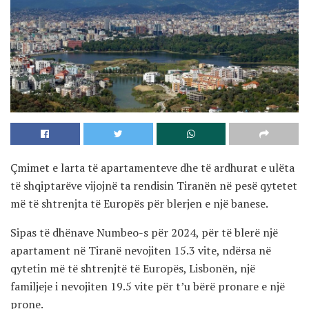
Çmimet e larta të apartamenteve dhe të ardhurat e ulëta
të shqiptarëve vijojnë ta rendisin Tiranën në pesë qytetet
më të shtrenjta të Europës për blerjen e një banese.
Sipas të dhënave Numbeo-s për 2024, për të blerë një
apartament në Tiranë nevojiten 15.3 vite, ndërsa në
qytetin më të shtrenjtë të Europës, Lisbonën, një
familjeje i nevojiten 19.5 vite për t’u bërë pronare e një
prone.