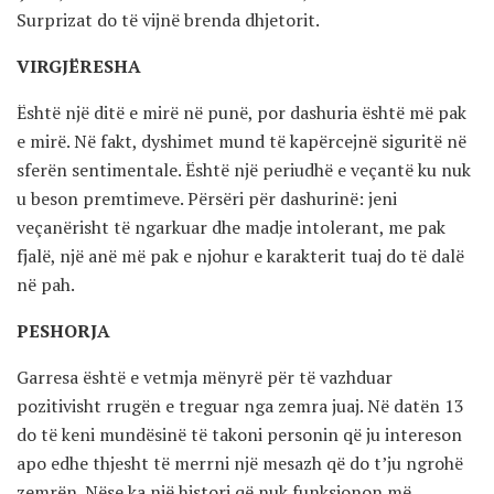
Surprizat do të vijnë brenda dhjetorit.
VIRGJËRESHA
Është një ditë e mirë në punë, por dashuria është më pak
e mirë. Në fakt, dyshimet mund të kapërcejnë siguritë në
sferën sentimentale. Është një periudhë e veçantë ku nuk
u beson premtimeve. Përsëri për dashurinë: jeni
veçanërisht të ngarkuar dhe madje intolerant, me pak
fjalë, një anë më pak e njohur e karakterit tuaj do të dalë
në pah.
PESHORJA
Garresa është e vetmja mënyrë për të vazhduar
pozitivisht rrugën e treguar nga zemra juaj. Në datën 13
do të keni mundësinë të takoni personin që ju intereson
apo edhe thjesht të merrni një mesazh që do t’ju ngrohë
zemrën. Nëse ka një histori që nuk funksionon më,