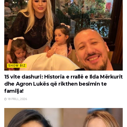
SHOW BIZ
15 vite dashuri: Historia e rrallë e Ilda Mërkurit
dhe Agron Lukës që rikthen besimin te
familja!
18 PRILL, 2026