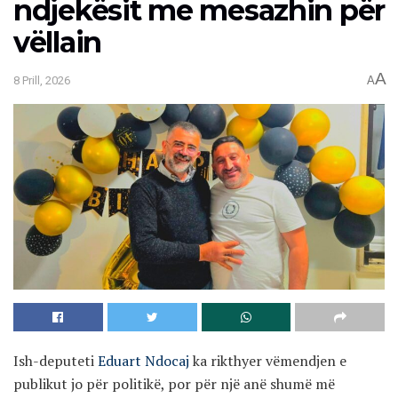
ndjekësit me mesazhin për
vëllain
A
8 Prill, 2026
A
Ish-deputeti
Eduart Ndocaj
ka rikthyer vëmendjen e
publikut jo për politikë, por për një anë shumë më