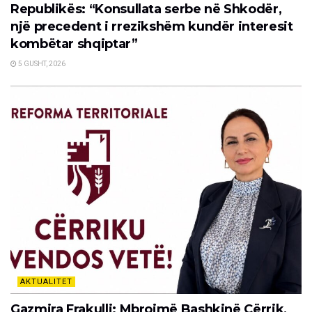
Republikës: “Konsullata serbe në Shkodër,
një precedent i rrezikshëm kundër interesit
kombëtar shqiptar”
5 GUSHT, 2026
AKTUALITET
Gazmira Frakulli: Mbrojmë Bashkinë Cërrik,