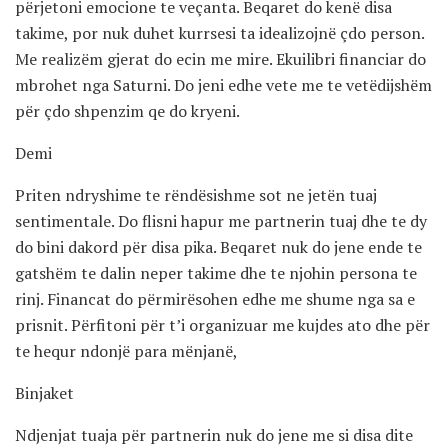
përjetoni emocione te veçanta. Beqaret do kenë disa
takime, por nuk duhet kurrsesi ta idealizojnë çdo person.
Me realizëm gjerat do ecin me mire. Ekuilibri financiar do
mbrohet nga Saturni. Do jeni edhe vete me te vetëdijshëm
për çdo shpenzim qe do kryeni.
Demi
Priten ndryshime te rëndësishme sot ne jetën tuaj
sentimentale. Do flisni hapur me partnerin tuaj dhe te dy
do bini dakord për disa pika. Beqaret nuk do jene ende te
gatshëm te dalin neper takime dhe te njohin persona te
rinj. Financat do përmirësohen edhe me shume nga sa e
prisnit. Përfitoni për t’i organizuar me kujdes ato dhe për
te hequr ndonjë para mënjanë,
Binjaket
Ndjenjat tuaja për partnerin nuk do jene me si disa dite