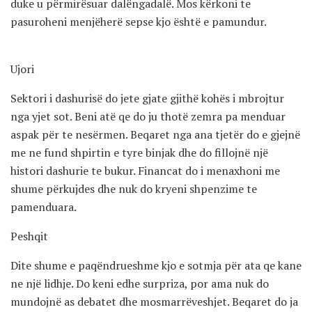
duke u përmirësuar dalëngadalë. Mos kërkoni te
pasuroheni menjëherë sepse kjo është e pamundur.
Ujori
Sektori i dashurisë do jete gjate gjithë kohës i mbrojtur
nga yjet sot. Beni atë qe do ju thotë zemra pa menduar
aspak për te nesërmen. Beqaret nga ana tjetër do e gjejnë
me ne fund shpirtin e tyre binjak dhe do fillojnë një
histori dashurie te bukur. Financat do i menaxhoni me
shume përkujdes dhe nuk do kryeni shpenzime te
pamenduara.
Peshqit
Dite shume e paqëndrueshme kjo e sotmja për ata qe kane
ne një lidhje. Do keni edhe surpriza, por ama nuk do
mundojnë as debatet dhe mosmarrëveshjet. Beqaret do ja