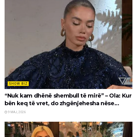
SHOW BIZ
“Nuk kam dhënë shembull të mirë” – Ola: Kur
bën keq të vret, do zhgënjehesha nëse…
9 MAJ, 2026