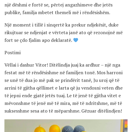
një dëshmi e fortë se, përtej angazhimeve dhe jetës
publike, familja mbetet themeli më i rëndësishëm.
Një moment i tillë i sinqertë ka prekur ndjekësit, duke
rikujtuar se ndjenjat e vërteta janë ato që rezonojnë më
fort se çdo fjalim apo deklaratë.
Postimi
Vëllai i dashur Vitor! Ditëlindja juaj ka ardhur – një nga
festat më të rëndësishme në familjen tonë. Mos harroni
se unë të dua jo më pak se prindërit tanë, Ju uroj që të
arrini të gjitha qëllimet e larta që ju vendosni veten dhe
të jepni ende gjatë jetës tuaj. Le të jenë të gjitha vitet e
mëvonshme të jenë më të mira, më të ndritshme, më të
suksesshme sesa ato të mëparshme. Gëzuar ditëlindjen!