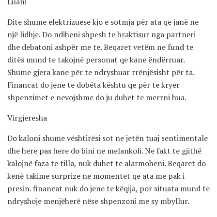
Luani
Dite shume elektrizuese kjo e sotmja për ata qe janë ne
një lidhje. Do ndiheni shpesh te braktisur nga partneri
dhe debatoni ashpër me te. Beqaret vetëm ne fund te
ditës mund te takojnë personat qe kane ëndërruar.
Shume gjera kane për te ndryshuar rrënjësisht për ta.
Financat do jene te dobëta kështu qe për te kryer
shpenzimet e nevojshme do ju duhet te merrni hua.
Virgjeresha
Do kaloni shume vështirësi sot ne jetën tuaj sentimentale
dhe here pas here do bini ne melankoli. Ne fakt te gjithë
kalojnë faza te tilla, nuk duhet te alarmoheni. Beqaret do
kenë takime surprize ne momentet qe ata me pak i
presin. financat nuk do jene te këqija, por situata mund te
ndryshoje menjëherë nëse shpenzoni me sy mbyllur.