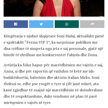
Këngëtarja e njohur shqiptare Soni Malaj, aktualisht pjesë
e spektaklit “Ferma VIP 3”, ka surprizuar publikun me
disa rrëfime të sinqerta nga jeta e saj personale, gjatë një
bisede të zhvilluar me konkurrentet Fabjola dhe Dona.
Artistja ka folur hapur për marrëdhënien me vajzën e saj,
Anna, si dhe për raportin që vazhdon të ketë me ish-
bashkëshortin, balerinin dhe aktorin italian Mirko. Soni
theksoi se, edhe pse rrugët e tyre si çift janë ndarë, ata
kanë zgjedhur të ruajnë një marrëdhënie të shëndetshme
dhe të respektueshme, duke vendosur në plan të parë
mirëqenien e vajzës së tyre.