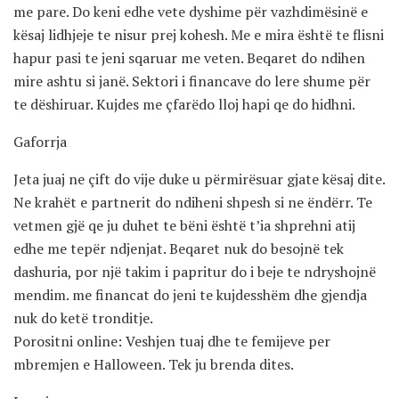
me pare. Do keni edhe vete dyshime për vazhdimësinë e
kësaj lidhjeje te nisur prej kohesh. Me e mira është te flisni
hapur pasi te jeni sqaruar me veten. Beqaret do ndihen
mire ashtu si janë. Sektori i financave do lere shume për
te dëshiruar. Kujdes me çfarëdo lloj hapi qe do hidhni.
Gaforrja
Jeta juaj ne çift do vije duke u përmirësuar gjate kësaj dite.
Ne krahët e partnerit do ndiheni shpesh si ne ëndërr. Te
vetmen gjë qe ju duhet te bëni është t’ia shprehni atij
edhe me tepër ndjenjat. Beqaret nuk do besojnë tek
dashuria, por një takim i papritur do i beje te ndryshojnë
mendim. me financat do jeni te kujdesshëm dhe gjendja
nuk do ketë tronditje.
Porositni online: Veshjen tuaj dhe te femijeve per
mbremjen e Halloween. Tek ju brenda dites.