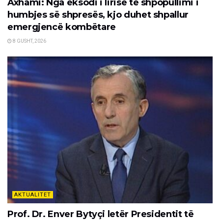
Axhami: Nga eksodi i lirisë te shpopullimi i
humbjes së shpresës, kjo duhet shpallur
emergjencë kombëtare
8 GUSHT, 2026
AKTUALITET
Prof. Dr. Enver Bytyçi letër Presidentit të