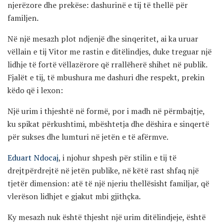
njerëzore dhe prekëse: dashurinë e tij të thellë për
familjen.
Në një mesazh plot ndjenjë dhe sinqeritet, ai ka uruar
vëllain e tij Vitor me rastin e ditëlindjes, duke treguar një
lidhje të fortë vëllazërore që rrallëherë shihet në publik.
Fjalët e tij, të mbushura me dashuri dhe respekt, prekin
këdo që i lexon:
Një urim i thjeshtë në formë, por i madh në përmbajtje,
ku spikat përkushtimi, mbështetja dhe dëshira e sinqertë
për sukses dhe lumturi në jetën e të afërmve.
Eduart Ndocaj
, i njohur shpesh për stilin e tij të
drejtpërdrejtë në jetën publike, në këtë rast shfaq një
tjetër dimension: atë të një njeriu thellësisht familjar, që
vlerëson lidhjet e gjakut mbi gjithçka.
Ky mesazh nuk është thjesht një urim ditëlindjeje, është