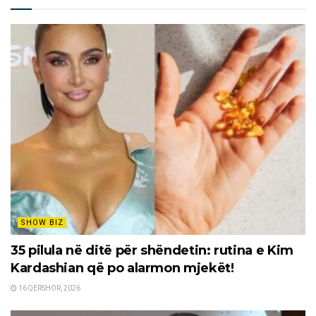
SHOW BIZ
35 pilula në ditë për shëndetin: rutina e Kim
Kardashian që po alarmon mjekët!
16 QERSHOR, 2026