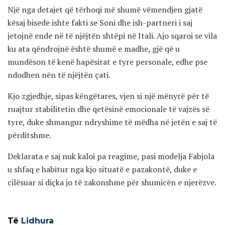
Një nga detajet që tërhoqi më shumë vëmendjen gjatë
kësaj bisede ishte fakti se Soni dhe ish-partneri i saj
jetojnë ende në të njëjtën shtëpi në Itali. Ajo sqaroi se vila
ku ata qëndrojnë është shumë e madhe, gjë që u
mundëson të kenë hapësirat e tyre personale, edhe pse
ndodhen nën të njëjtën çati.
Kjo zgjedhje, sipas këngëtares, vjen si një mënyrë për të
ruajtur stabilitetin dhe qetësinë emocionale të vajzës së
tyre, duke shmangur ndryshime të mëdha në jetën e saj të
përditshme.
Deklarata e saj nuk kaloi pa reagime, pasi modelja Fabjola
u shfaq e habitur nga kjo situatë e pazakontë, duke e
cilësuar si diçka jo të zakonshme për shumicën e njerëzve.
Të
Lidhura