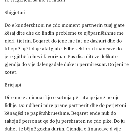
Shigjetari
Do e kundërshtoni ne çdo moment partnerin tuaj gjate
kësaj dite dhe do lindin probleme te njëpasnjëshme me
njeri-tjetrin. Beqaret do jene me fat ne dashuri dhe do
fillojnë një lidhje afatgjate. Edhe sektori i financave do
jete gjithë kohës i favorizuar. Pas disa ditëve delikate
gjendja do vije dalëngadalë duke u përmirësuar. Do jeni te
zotet.
Bricjapi
Dite me e animuar kjo e sotmja për ata qe janë ne një
lidhje. Do ndiheni mire pranë partnerit dhe do përjetoni
kënaqësi te papërshkrueshme. Beqaret ende nuk do
takojnë personat qe do ju përshtaten ne çdo pike. Do ju
duhet te bëjnë goxha durim. Gjendja e financave d vije