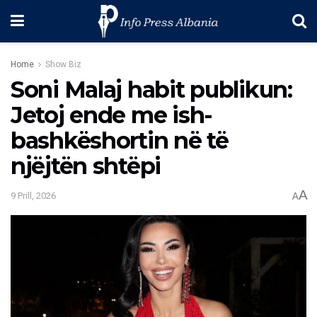
Home
Show Biz
Soni Malaj habit publikun:
Jetoj ende me ish-
bashkëshortin në të
njëjtën shtëpi
A
9 Prill, 2026
A