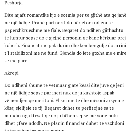
Peshorja
Dite mjaft romantike kjo e sotmja për te gjithë ata qe janë
ne një lidhje. Pranë partnerit do përjetoni ndjeni te
papërshkrueshme me fjale. Beqaret do ndihen gjithashtu
te lumtur sepse do e gjejnë personin qe kane kërkuar prej
kohesh. Financat me pak durim dhe këmbëngulje do arrini
t’i stabilizoni me ne fund. Gjendja do jete goxha me e mire
se me pare.
Akrepi
Do ndiheni shume te vetmuar gjate kësaj dite juve qe jeni
ne një lidhje sepse partneri nuk do ju kushtoje aspak
vëmendjen qe meritoni. Flisni me te dhe mësoni arsyen e
kësaj sjelljeje te tij. Beqaret duhet te përfitojnë sa te
mundin nga ftesat qe do ju bëhen sepse me vone nuk i
dihet çfarë ndodh. Ne planin financiar duhet te vazhdoni
te tregoheni sa me te matur.