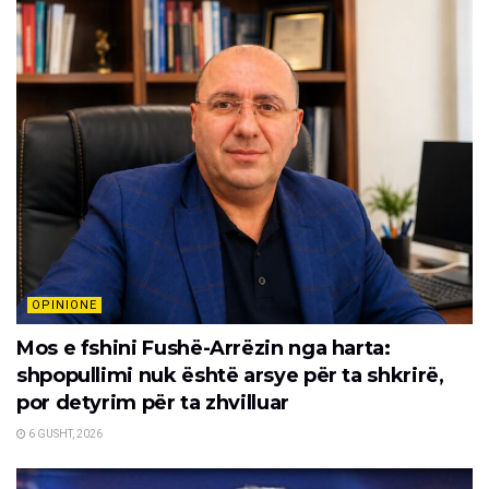
OPINIONE
Mos e fshini Fushë-Arrëzin nga harta:
shpopullimi nuk është arsye për ta shkrirë,
por detyrim për ta zhvilluar
6 GUSHT, 2026