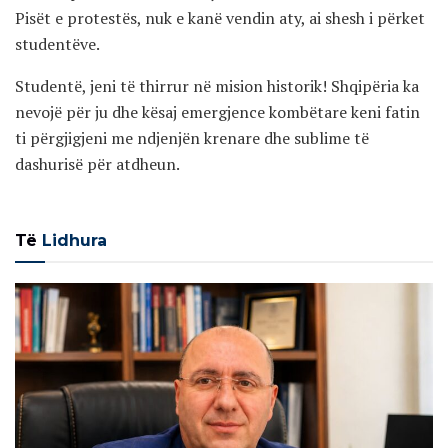
Pisët e protestës, nuk e kanë vendin aty, ai shesh i përket
studentëve.
Studentë, jeni të thirrur në mision historik! Shqipëria ka
nevojë për ju dhe kësaj emergjence kombëtare keni fatin
ti përgjigjeni me ndjenjën krenare dhe sublime të
dashurisë për atdheun.
Të
Lidhura