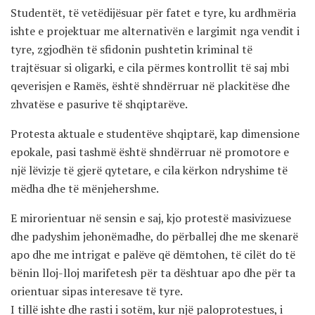
Studentët, të vetëdijësuar për fatet e tyre, ku ardhmëria
ishte e projektuar me alternativën e largimit nga vendit i
tyre, zgjodhën të sfidonin pushtetin kriminal të
trajtësuar si oligarki, e cila përmes kontrollit të saj mbi
qeverisjen e Ramës, është shndërruar në plackitëse dhe
zhvatëse e pasurive të shqiptarëve.
Protesta aktuale e studentëve shqiptarë, kap dimensione
epokale, pasi tashmë është shndërruar në promotore e
një lëvizje të gjerë qytetare, e cila kërkon ndryshime të
mëdha dhe të mënjehershme.
E mirorientuar në sensin e saj, kjo protestë masivizuese
dhe padyshim jehonëmadhe, do përballej dhe me skenarë
apo dhe me intrigat e palëve që dëmtohen, të cilët do të
bënin lloj-lloj marifetesh për ta dështuar apo dhe për ta
orientuar sipas interesave të tyre.
I tillë ishte dhe rasti i sotëm, kur një paloprotestues, i