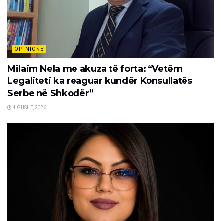
OPINIONE
Milaim Nela me akuza të forta: “Vetëm
Legaliteti ka reaguar kundër Konsullatës
Serbe në Shkodër”
4 GUSHT, 2026