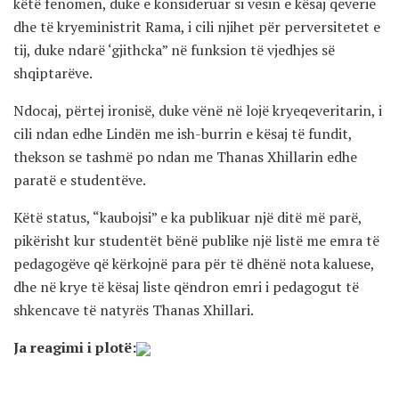
këtë fenomen, duke e konsideruar si vesin e kësaj qeverie
dhe të kryeministrit Rama, i cili njihet për perversitetet e
tij, duke ndarë ‘gjithcka” në funksion të vjedhjes së
shqiptarëve.
Ndocaj, përtej ironisë, duke vënë në lojë kryeqeveritarin, i
cili ndan edhe Lindën me ish-burrin e kësaj të fundit,
thekson se tashmë po ndan me Thanas Xhillarin edhe
paratë e studentëve.
Këtë status, “kaubojsi” e ka publikuar një ditë më parë,
pikërisht kur studentët bënë publike një listë me emra të
pedagogëve që kërkojnë para për të dhënë nota kaluese,
dhe në krye të kësaj liste qëndron emri i pedagogut të
shkencave të natyrës Thanas Xhillari.
Ja reagimi i plotë: