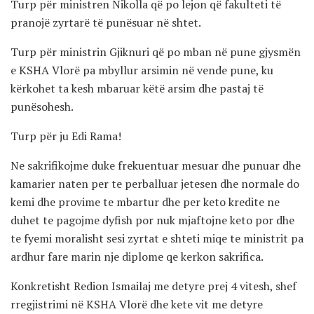
Turp për ministren Nikolla që po lejon që fakulteti të
pranojë zyrtarë të punësuar në shtet.
Turp për ministrin Gjiknuri që po mban në pune gjysmën
e KSHA Vlorë pa mbyllur arsimin në vende pune, ku
kërkohet ta kesh mbaruar këtë arsim dhe pastaj të
punësohesh.
Turp për ju Edi Rama!
Ne sakrifikojme duke frekuentuar mesuar dhe punuar dhe
kamarier naten per te perballuar jetesen dhe normale do
kemi dhe provime te mbartur dhe per keto kredite ne
duhet te pagojme dyfish por nuk mjaftojne keto por dhe
te fyemi moralisht sesi zyrtat e shteti miqe te ministrit pa
ardhur fare marin nje diplome qe kerkon sakrifica.
Konkretisht Redion Ismailaj me detyre prej 4 vitesh, shef
rregjistrimi në KSHA Vlorë dhe kete vit me detyre