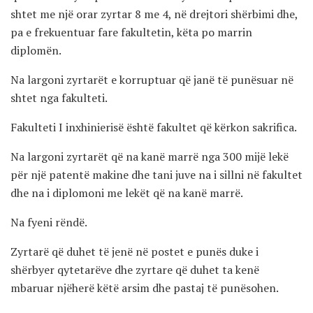
shtet me një orar zyrtar 8 me 4, në drejtori shërbimi dhe,
pa e frekuentuar fare fakultetin, këta po marrin
diplomën.
Na largoni zyrtarët e korruptuar që janë të punësuar në
shtet nga fakulteti.
Fakulteti I inxhinierisë është fakultet që kërkon sakrifica.
Na largoni zyrtarët që na kanë marrë nga 300 mijë lekë
për një patentë makine dhe tani juve na i sillni në fakultet
dhe na i diplomoni me lekët që na kanë marrë.
Na fyeni rëndë.
Zyrtarë që duhet të jenë në postet e punës duke i
shërbyer qytetarëve dhe zyrtare që duhet ta kenë
mbaruar njëherë këtë arsim dhe pastaj të punësohen.