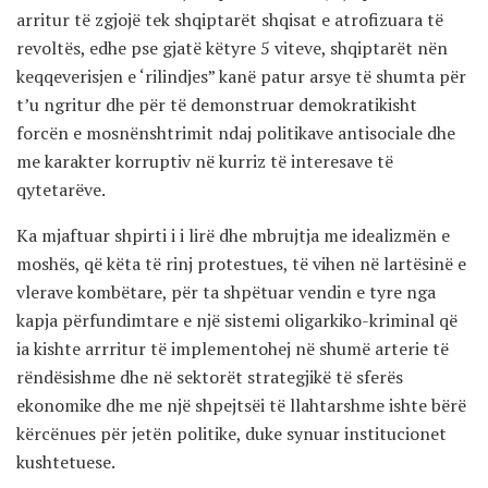
arritur të zgjojë tek shqiptarët shqisat e atrofizuara të
revoltës, edhe pse gjatë këtyre 5 viteve, shqiptarët nën
keqqeverisjen e ‘rilindjes” kanë patur arsye të shumta për
t’u ngritur dhe për të demonstruar demokratikisht
forcën e mosnënshtrimit ndaj politikave antisociale dhe
me karakter korruptiv në kurriz të interesave të
qytetarëve.
Ka mjaftuar shpirti i i lirë dhe mbrujtja me idealizmën e
moshës, që këta të rinj protestues, të vihen në lartësinë e
vlerave kombëtare, për ta shpëtuar vendin e tyre nga
kapja përfundimtare e një sistemi oligarkiko-kriminal që
ia kishte arrritur të implementohej në shumë arterie të
rëndësishme dhe në sektorët strategjikë të sferës
ekonomike dhe me një shpejtsëi të llahtarshme ishte bërë
kërcënues për jetën politike, duke synuar institucionet
kushtetuese.