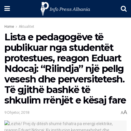
Home
Aktualitet
Lista e pedagogëve të
publikuar nga studentët
protestues, reagon Eduart
Ndocaj: “Rilindja” një pellg
vesesh dhe perversitetesh.
Të gjithë bashkë të
shkulim rrënjët e kësaj fare
A
9 Dhjetor, 2018
A