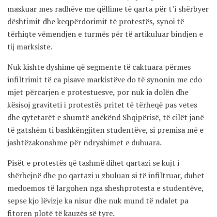
maskuar mes radhëve me qëllime të qarta për t’i shërbyer
dështimit dhe keqpërdorimit të protestës, synoi të
tërhiqte vëmendjen e turmës për të artikuluar bindjen e
tij marksiste.
Nuk kishte dyshime që segmente të caktuara përmes
infiltrimit të ca pisave markistëve do të synonin me cdo
mjet përcarjen e protestuesve, por nuk ia dolën dhe
kësisoj graviteti i protestës pritet të tërheqë pas vetes
dhe qytetarët e shumtë anëkënd Shqipërisë, të cilët janë
të gatshëm ti bashkëngjiten studentëve, si premisa më e
jashtëzakonshme për ndryshimet e duhuara.
Pisët e protestës që tashmë dihet qartazi se kujt i
shërbejnë dhe po qartazi u zbuluan si të infiltruar, duhet
medoemos të largohen nga sheshprotesta e studentëve,
sepse kjo lëvizje ka nisur dhe nuk mund të ndalet pa
fitoren plotë të kauzës së tyre.