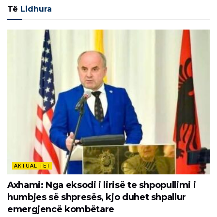
Të
Lidhura
AKTUALITET
Axhami: Nga eksodi i lirisë te shpopullimi i
humbjes së shpresës, kjo duhet shpallur
emergjencë kombëtare