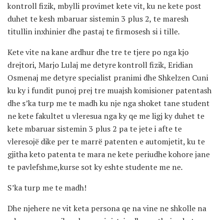
kontroll fizik, mbylli provimet kete vit, ku ne kete post
duhet te kesh mbaruar sistemin 3 plus 2, te maresh
titullin inxhinier dhe pastaj te firmosesh si i tille.
Kete vite na kane ardhur dhe tre te tjere po nga kjo
drejtori, Marjo Lulaj me detyre kontroll fizik, Eridian
Osmenaj me detyre specialist pranimi dhe Shkelzen Cuni
ku ky i fundit punoj prej tre muajsh komisioner patentash
dhe s’ka turp me te madh ku nje nga shoket tane student
ne kete fakultet u vleresua nga ky qe me ligj ky duhet te
kete mbaruar sistemin 3 plus 2 pa te jete i afte te
vleresojë dike per te marrë patenten e automjetit, ku te
gjitha keto patenta te mara ne kete periudhe kohore jane
te pavlefshme,kurse sot ky eshte studente me ne.
S’ka turp me te madh!
Dhe njehere ne vit keta persona qe na vine ne shkolle na