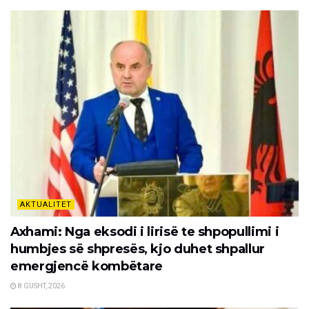
AKTUALITET
Axhami: Nga eksodi i lirisë te shpopullimi i
humbjes së shpresës, kjo duhet shpallur
emergjencë kombëtare
8 GUSHT, 2026