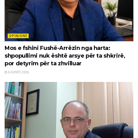
OPINIONE
Mos e fshini Fushë-Arrëzin nga harta:
shpopullimi nuk është arsye për ta shkrirë,
por detyrim për ta zhvilluar
6 GUSHT, 2026