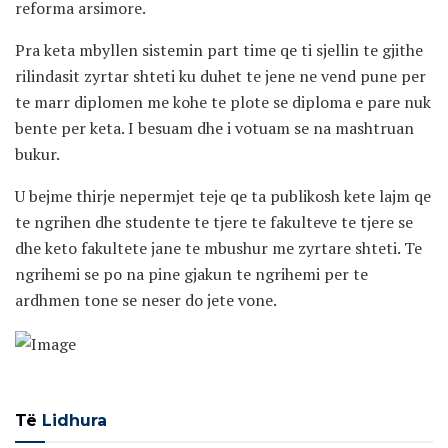
reforma arsimore.
Pra keta mbyllen sistemin part time qe ti sjellin te gjithe
rilindasit zyrtar shteti ku duhet te jene ne vend pune per
te marr diplomen me kohe te plote se diploma e pare nuk
bente per keta. I besuam dhe i votuam se na mashtruan
bukur.
U bejme thirje nepermjet teje qe ta publikosh kete lajm qe
te ngrihen dhe studente te tjere te fakulteve te tjere se
dhe keto fakultete jane te mbushur me zyrtare shteti. Te
ngrihemi se po na pine gjakun te ngrihemi per te
ardhmen tone se neser do jete vone.
Të
Lidhura