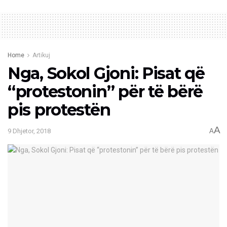
Home
Artikuj
Nga, Sokol Gjoni: Pisat që
“protestonin” për të bërë
pis protestën
A
9 Dhjetor, 2018
A