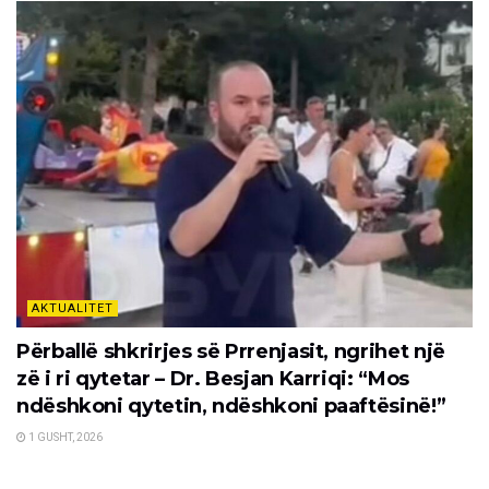
AKTUALITET
Përballë shkrirjes së Prrenjasit, ngrihet një
zë i ri qytetar – Dr. Besjan Karriqi: “Mos
ndëshkoni qytetin, ndëshkoni paaftësinë!”
1 GUSHT, 2026