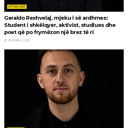
OPINIONE
Geraldo Rexhvelaj, mjeku i së ardhmes:
Student i shkëlqyer, aktivist, studiues dhe
poet që po frymëzon një brez të ri
18 KORRIK, 2026