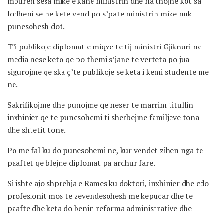
mburen sesa mike e kane ministrin dhe na thojne kot sa
lodheni se ne kete vend po s’pate ministrin mike nuk
punesohesh dot.
T’i publikoje diplomat e miqve te tij ministri Gjiknuri ne
media nese keto qe po themi s’jane te verteta po jua
sigurojme qe ska ç’te publikoje se keta i kemi studente me
ne.
Sakrifikojme dhe punojme qe neser te marrim titullin
inxhinier qe te punesohemi ti sherbejme familjeve tona
dhe shtetit tone.
Po me fal ku do punesohemi ne, kur vendet zihen nga te
paaftet qe blejne diplomat pa ardhur fare.
Si ishte ajo shprehja e Rames ku doktori, inxhinier dhe cdo
profesionit mos te zevendesohesh me kepucar dhe te
paafte dhe keta do benin reforma administrative dhe