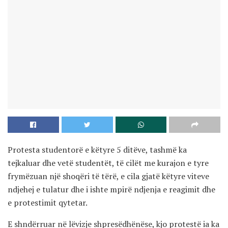
Protesta studentorë e këtyre 5 ditëve, tashmë ka
tejkaluar dhe vetë studentët, të cilët me kurajon e tyre
frymëzuan një shoqëri të tërë, e cila gjatë këtyre viteve
ndjehej e tulatur dhe i ishte mpirë ndjenja e reagimit dhe
e protestimit qytetar.
E shndërruar në lëvizje shpresëdhënëse, kjo protestë ia ka