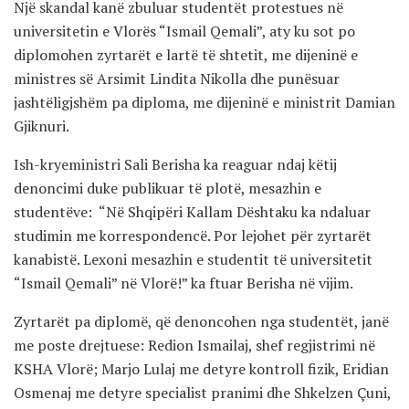
Një skandal kanë zbuluar studentët protestues në
universitetin e Vlorës “Ismail Qemali”, aty ku sot po
diplomohen zyrtarët e lartë të shtetit, me dijeninë e
ministres së Arsimit Lindita Nikolla dhe punësuar
jashtëligjshëm pa diploma, me dijeninë e ministrit Damian
Gjiknuri.
Ish-kryeministri Sali Berisha ka reaguar ndaj këtij
denoncimi duke publikuar të plotë, mesazhin e
studentëve: “Në Shqipëri Kallam Dështaku ka ndaluar
studimin me korrespondencë. Por lejohet për zyrtarët
kanabistë. Lexoni mesazhin e studentit të universitetit
“Ismail Qemali” në Vlorë!” ka ftuar Berisha në vijim.
Zyrtarët pa diplomë, që denoncohen nga studentët, janë
me poste drejtuese: Redion Ismailaj, shef regjistrimi në
KSHA Vlorë; Marjo Lulaj me detyre kontroll fizik, Eridian
Osmenaj me detyre specialist pranimi dhe Shkelzen Çuni,