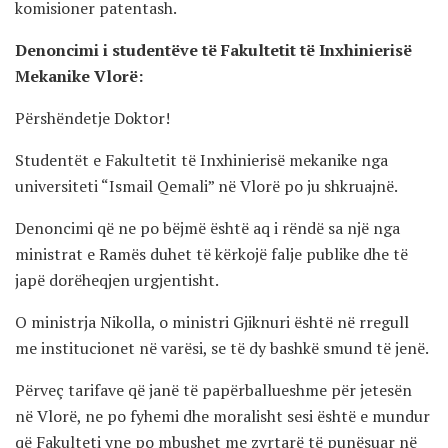
komisioner patentash.
Denoncimi i studentëve të Fakultetit të Inxhinierisë
Mekanike Vlorë:
Përshëndetje Doktor!
Studentët e Fakultetit të Inxhinierisë mekanike nga
universiteti “Ismail Qemali” në Vlorë po ju shkruajnë.
Denoncimi që ne po bëjmë është aq i rëndë sa një nga
ministrat e Ramës duhet të kërkojë falje publike dhe të
japë dorëheqjen urgjentisht.
O ministrja Nikolla, o ministri Gjiknuri është në rregull
me institucionet në varësi, se të dy bashkë smund të jenë.
Përveç tarifave që janë të papërballueshme për jetesën
në Vlorë, ne po fyhemi dhe moralisht sesi është e mundur
që Fakulteti yne po mbushet me zyrtarë të punësuar në