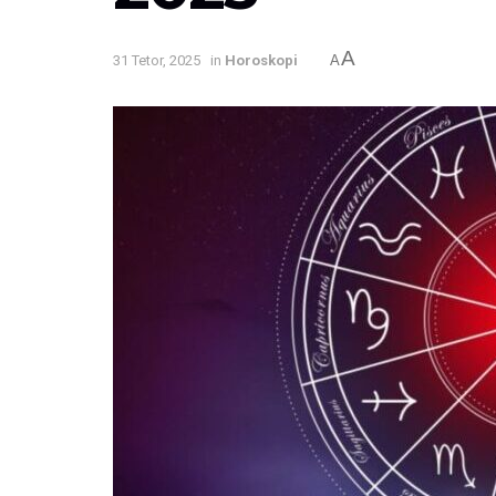
A
31 Tetor, 2025
in
Horoskopi
A