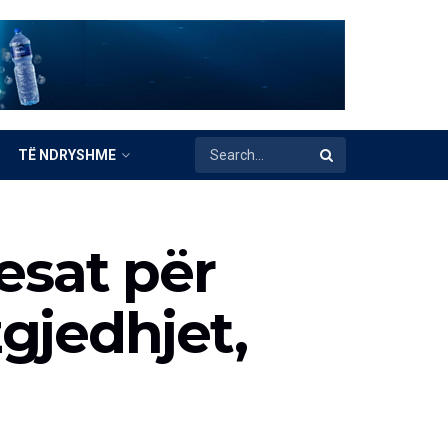
TË NDRYSHME
esat për
gjedhjet,