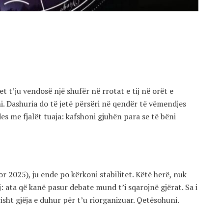
et t’ju vendosë një shufër në rrotat e tij në orët e
ni. Dashuria do të jetë përsëri në qendër të vëmendjes
jdes me fjalët tuaja: kafshoni gjuhën para se të bëni
r 2025), ju ende po kërkoni stabilitet. Këtë herë, nuk
: ata që kanë pasur debate mund t’i sqarojnë gjërat. Sa i
isht gjëja e duhur për t’u riorganizuar. Qetësohuni.