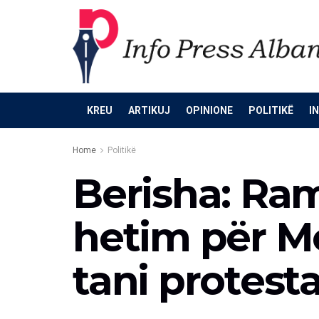
KREU
ARTIKUJ
OPINIONE
POLITIKË
I
Home
Politikë
Berisha: Ram
hetim për M
tani protest