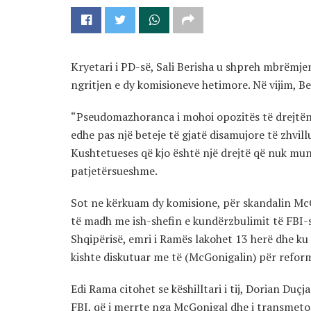
Kryetari i PD-së, Sali Berisha u shpreh mbrëmjen
ngritjen e dy komisioneve hetimore. Në vijim, Be
“Pseudomazhoranca i mohoi opozitës të drejtën
edhe pas një beteje të gjatë disamujore të zhvill
Kushtetueses që kjo është një drejtë që nuk mund
patjetërsueshme.
Sot ne kërkuam dy komisione, për skandalin McGo
të madh me ish-shefin e kundërzbulimit të FBI-s
Shqipërisë, emri i Ramës lakohet 13 herë dhe k
kishte diskutuar me të (McGonigalin) për reform
Edi Rama citohet se këshilltari i tij, Dorian Duçj
FBI, që i merrte nga McGonigal dhe i transmeton