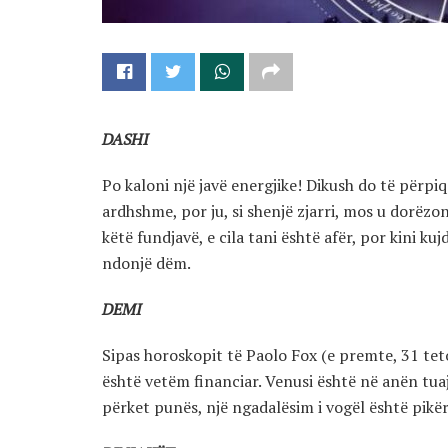
DASHI
Po kaloni një javë energjike! Dikush do të përpiq
ardhshme, por ju, si shenjë zjarri, mos u dorëzo
këtë fundjavë, e cila tani është afër, por kini ku
ndonjë dëm.
DEMI
Sipas horoskopit të Paolo Fox (e premte, 31 teto
është vetëm financiar. Venusi është në anën tuaj
përket punës, një ngadalësim i vogël është pikër