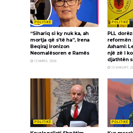
POLITIKË
POLITIKË
“Sihariq si ky nuk ka, ah
PLL dorëz
mortja që s’të ha”, Irena
reformën 
Beqiraj ironizon
Axhami: L
Neomalësoren e Ramës
një zë i k
djathtën 
12 MARS, 2026
15 SHKURT, 2
POLITIKË
POLITIKË