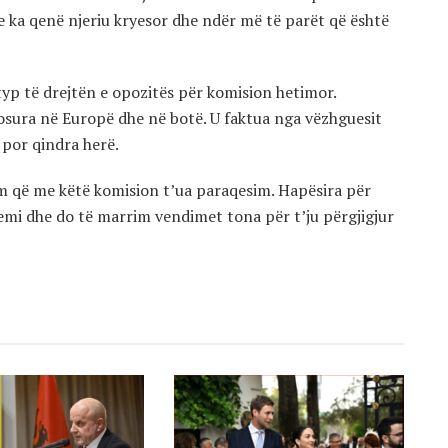
 ka qenë njeriu kryesor dhe ndër më të parët që është
p të drejtën e opozitës për komision hetimor.
osura në Europë dhe në botë. U faktua nga vëzhguesit
 por qindra herë.
im që me këtë komision t’ua paraqesim. Hapësira për
hemi dhe do të marrim vendimet tona për t’ju përgjigjur