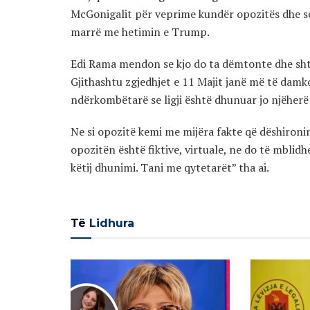
McGonigalit për veprime kundër opozitës dhe se
marrë me hetimin e Trump.
Edi Rama mendon se kjo do ta dëmtonte dhe shty
Gjithashtu zgjedhjet e 11 Majit janë më të damk
ndërkombëtarë se ligji është dhunuar jo njëherë
Ne si opozitë kemi me mijëra fakte që dëshiron
opozitën është fiktive, virtuale, ne do të mblid
këtij dhunimi. Tani me qytetarët” tha ai.
Të
Lidhura