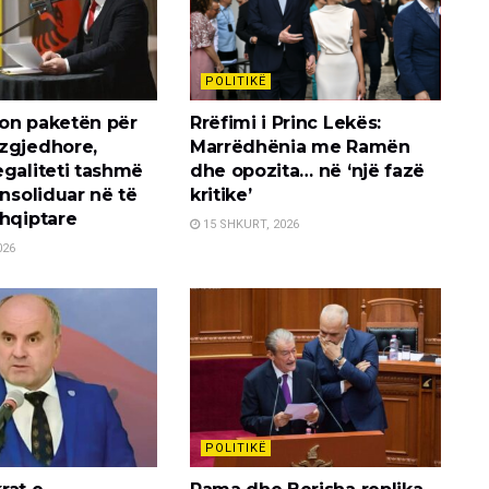
POLITIKË
on paketën për
Rrëfimi i Princ Lekës:
zgjedhore,
Marrëdhënia me Ramën
egaliteti tashmë
dhe opozita… në ‘një fazë
onsoliduar në të
kritike’
shqiptare
15 SHKURT, 2026
026
POLITIKË