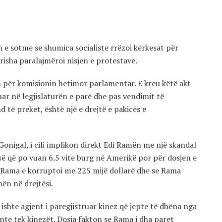
 e sotme se shumica socialiste rrëzoi kërkesat për
risha paralajmëroi nisjen e protestave.
 për komisionin hetimor parlamentar. E kreu këtë akt
uar në legjislaturën e parë dhe pas vendimit të
 të preket, është një e drejtë e pakicës e
nigal, i cili implikon direkt Edi Ramën me një skandal
ë që po vuan 6.5 vite burg në Amerikë por për dosjen e
u Rama e korruptoi me 225 mijë dollarë dhe se Rama
ën në drejtësi.
a ishte agjent i paregjistruar kinez që jepte të dhëna nga
te tek kinezët. Dosja fakton se Rama i dha paret