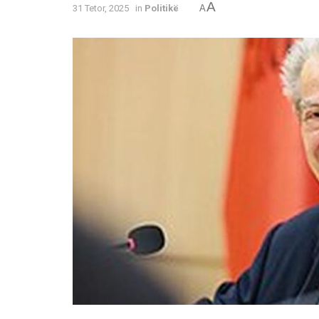
A
31 Tetor, 2025
in
Politikë
A