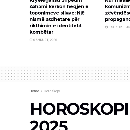
Kryelegalisti Shpëtim
Kur masak
Axhami kërkon heqjen e
komunizm
toponimeve sllave: Një
zëvëndës
nismë atdhetare për
propagan
rikthimin e identitetit
5 SHKURT, 20
kombëtar
6 SHKURT, 2026
Home
Horoskopi
HOROSKOPI I
2025