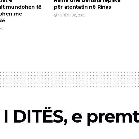
rat e
Rama dhe Berisha replika
it mundohen të
për atentatin në Rinas
ohen me
16 NËNTOR, 2025
dë
26
 DITËS, e premte