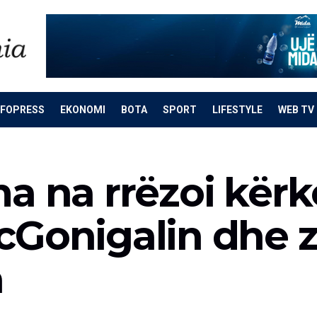
NFOPRESS
EKONOMI
BOTA
SPORT
LIFESTYLE
WEB TV
a na rrëzoi kërk
cGonigalin dhe z
a