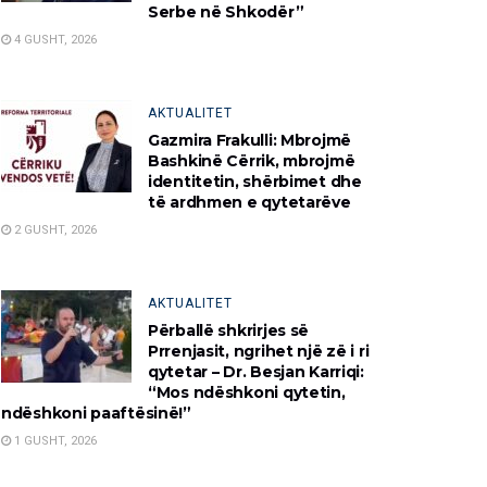
Serbe në Shkodër”
4 GUSHT, 2026
AKTUALITET
Gazmira Frakulli: Mbrojmë
Bashkinë Cërrik, mbrojmë
identitetin, shërbimet dhe
të ardhmen e qytetarëve
2 GUSHT, 2026
AKTUALITET
Përballë shkrirjes së
Prrenjasit, ngrihet një zë i ri
qytetar – Dr. Besjan Karriqi:
“Mos ndëshkoni qytetin,
ndëshkoni paaftësinë!”
1 GUSHT, 2026