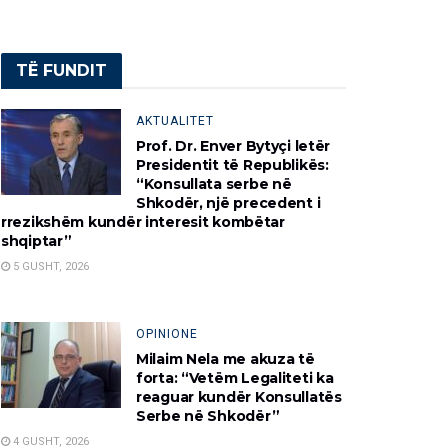
TË FUNDIT
AKTUALITET
Prof. Dr. Enver Bytyçi letër
Presidentit të Republikës:
“Konsullata serbe në
Shkodër, një precedent i
rrezikshëm kundër interesit kombëtar
shqiptar”
5 GUSHT, 2026
OPINIONE
Milaim Nela me akuza të
forta: “Vetëm Legaliteti ka
reaguar kundër Konsullatës
Serbe në Shkodër”
4 GUSHT, 2026