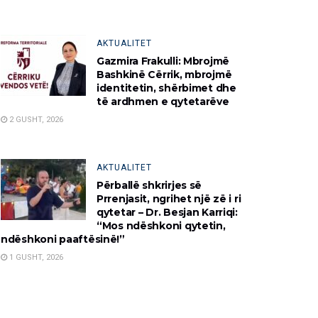
AKTUALITET
Gazmira Frakulli: Mbrojmë
Bashkinë Cërrik, mbrojmë
identitetin, shërbimet dhe
të ardhmen e qytetarëve
2 GUSHT, 2026
AKTUALITET
Përballë shkrirjes së
Prrenjasit, ngrihet një zë i ri
qytetar – Dr. Besjan Karriqi:
“Mos ndëshkoni qytetin,
ndëshkoni paaftësinë!”
1 GUSHT, 2026