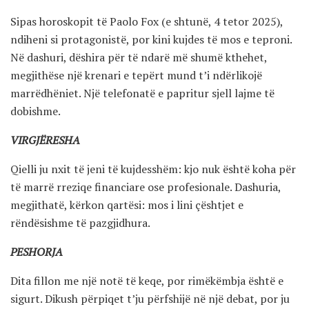
Sipas horoskopit të Paolo Fox (e shtunë, 4 tetor 2025),
ndiheni si protagonistë, por kini kujdes të mos e teproni.
Në dashuri, dëshira për të ndarë më shumë kthehet,
megjithëse një krenari e tepërt mund t’i ndërlikojë
marrëdhëniet. Një telefonatë e papritur sjell lajme të
dobishme.
VIRGJËRESHA
Qielli ju nxit të jeni të kujdesshëm: kjo nuk është koha për
të marrë rreziqe financiare ose profesionale. Dashuria,
megjithatë, kërkon qartësi: mos i lini çështjet e
rëndësishme të pazgjidhura.
PESHORJA
Dita fillon me një notë të keqe, por rimëkëmbja është e
sigurt. Dikush përpiqet t’ju përfshijë në një debat, por ju