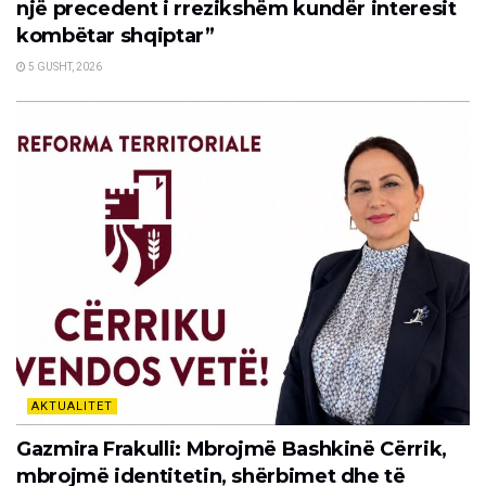
një precedent i rrezikshëm kundër interesit
kombëtar shqiptar”
5 GUSHT, 2026
AKTUALITET
Gazmira Frakulli: Mbrojmë Bashkinë Cërrik,
mbrojmë identitetin, shërbimet dhe të