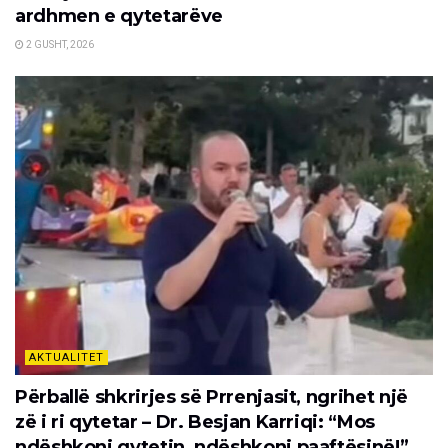
ardhmen e qytetarëve
2 GUSHT, 2026
AKTUALITET
Përballë shkrirjes së Prrenjasit, ngrihet një
zë i ri qytetar – Dr. Besjan Karriqi: “Mos
ndëshkoni qytetin, ndëshkoni paaftësinë!”