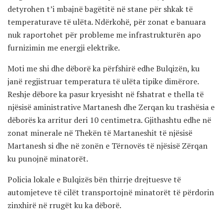
detyrohen t’i mbajnë bagëtitë në stane për shkak të
temperaturave të ulëta. Ndërkohë, për zonat e banuara
nuk raportohet për probleme me infrastrukturën apo
furnizimin me energji elektrike.
Moti me shi dhe dëborë ka përfshirë edhe Bulqizën, ku
janë regjistruar temperatura të ulëta tipike dimërore.
Reshje dëbore ka pasur kryesisht në fshatrat e thella të
njësisë aministrative Martanesh dhe Zerqan ku trashësia e
dëborës ka arritur deri 10 centimetra. Gjithashtu edhe në
zonat minerale në Thekën të Martaneshit të njësisë
Martanesh si dhe në zonën e Tërnovës të njësisë Zërqan
ku punojnë minatorët.
Policia lokale e Bulqizës bën thirrje drejtuesve të
automjeteve të cilët transportojnë minatorët të përdorin
zinxhirë në rrugët ku ka dëborë.