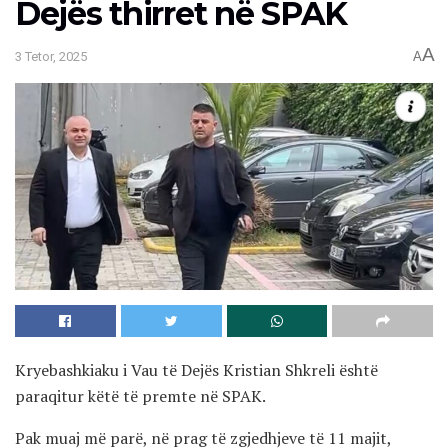
Dejës thirret në SPAK
A
3 Tetor, 2025
A
Kryebashkiaku i Vau të Dejës Kristian Shkreli është
paraqitur këtë të premte në SPAK.
Pak muaj më parë, në prag të zgjedhjeve të 11 majit,