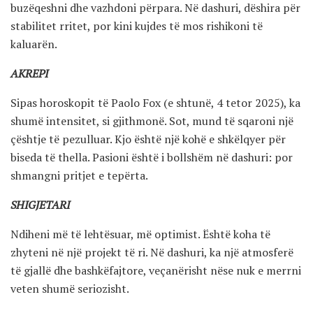
buzëqeshni dhe vazhdoni përpara. Në dashuri, dëshira për
stabilitet rritet, por kini kujdes të mos rishikoni të
kaluarën.
AKREPI
Sipas horoskopit të Paolo Fox (e shtunë, 4 tetor 2025), ka
shumë intensitet, si gjithmonë. Sot, mund të sqaroni një
çështje të pezulluar. Kjo është një kohë e shkëlqyer për
biseda të thella. Pasioni është i bollshëm në dashuri: por
shmangni pritjet e tepërta.
SHIGJETARI
Ndiheni më të lehtësuar, më optimist. Është koha të
zhyteni në një projekt të ri. Në dashuri, ka një atmosferë
të gjallë dhe bashkëfajtore, veçanërisht nëse nuk e merrni
veten shumë seriozisht.