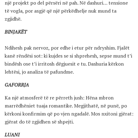
një projekt po del përsëri në pah. Në dashuri… tensione
të vogla, por asgjë që një përkëdhelje nuk mund ta
zgjidhë.
BINJAKËT
Ndihesh pak nervoz, por edhe i etur për ndryshim. Fjalët
kanë rëndësi sot: ki kujdes se si shprehesh, sepse mund t’i
bindësh ose t’i irritosh dëgjuesit e tu. Dashuria kërkon
lehtësi, jo analiza të pafundme.
GAFORRJA
Ka një atmosferë të re përreth jush: Hëna mbron
marrëdhëniet tuaja romantike. Megjithatë, në punë, po
kërkoni konfirmim që po vjen ngadalë. Mos nxitoni gjërat:
gjërat do të zgjidhen së shpejti.
LUANI