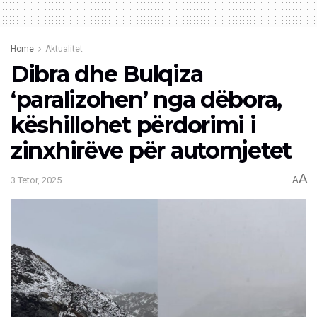
Home
Aktualitet
Dibra dhe Bulqiza
‘paralizohen’ nga dëbora,
këshillohet përdorimi i
zinxhirëve për automjetet
A
3 Tetor, 2025
A