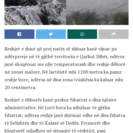
Reshjet e shiut që prej natës së shkuar kanë vijuar pa
ndërprerje në të gjithë territorin e Qarkut Dibër, ndërsa
janë shoqëruar me ulje temperaturash dhe reshje dëborë
në zonat malore. Në lartësitë mbi 1200 metra ka pasur
reshje bore, ndërsa në disa zona trashësia ka kaluar mbi
20 centimetra.
Reshjet e dëborës kanë prekur fshatrat e disa njësive
administrative. Në Lurë bora ka mbuluar të gjitha
fshatrat, ndërsa reshje janë shënuar edhe në disa fshatra
të Selishtës dhe të Kalasë së Dodës. Fermerët dhe
blegtorët ndodhen në situaqtë të vështirë, pasi