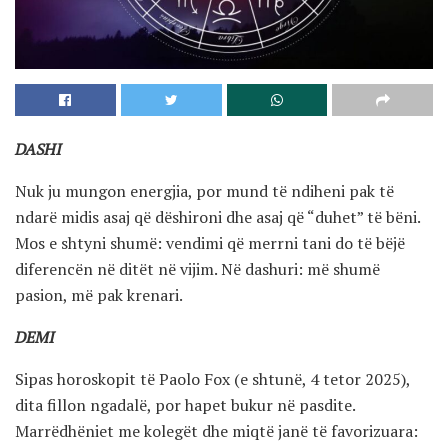
DASHI
Nuk ju mungon energjia, por mund të ndiheni pak të
ndarë midis asaj që dëshironi dhe asaj që “duhet” të bëni.
Mos e shtyni shumë: vendimi që merrni tani do të bëjë
diferencën në ditët në vijim. Në dashuri: më shumë
pasion, më pak krenari.
DEMI
Sipas horoskopit të Paolo Fox (e shtunë, 4 tetor 2025),
dita fillon ngadalë, por hapet bukur në pasdite.
Marrëdhëniet me kolegët dhe miqtë janë të favorizuara: