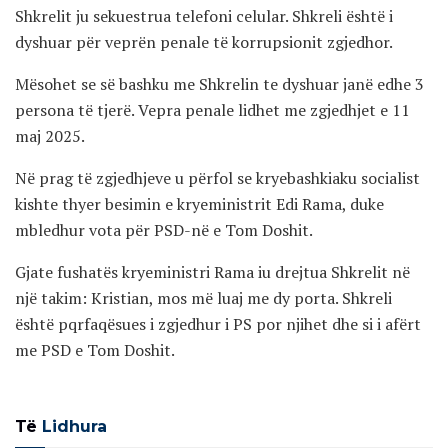
Shkrelit ju sekuestrua telefoni celular. Shkreli është i
dyshuar për veprën penale të korrupsionit zgjedhor.
Mësohet se së bashku me Shkrelin te dyshuar janë edhe 3
persona të tjerë. Vepra penale lidhet me zgjedhjet e 11
maj 2025.
Në prag të zgjedhjeve u përfol se kryebashkiaku socialist
kishte thyer besimin e kryeministrit Edi Rama, duke
mbledhur vota për PSD-në e Tom Doshit.
Gjate fushatës kryeministri Rama iu drejtua Shkrelit në
një takim: Kristian, mos më luaj me dy porta. Shkreli
është pqrfaqësues i zgjedhur i PS por njihet dhe si i afërt
me PSD e Tom Doshit.
Të
Lidhura