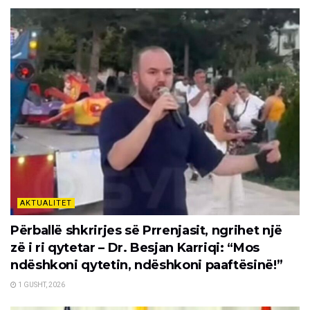
AKTUALITET
Përballë shkrirjes së Prrenjasit, ngrihet një
zë i ri qytetar – Dr. Besjan Karriqi: “Mos
ndëshkoni qytetin, ndëshkoni paaftësinë!”
1 GUSHT, 2026