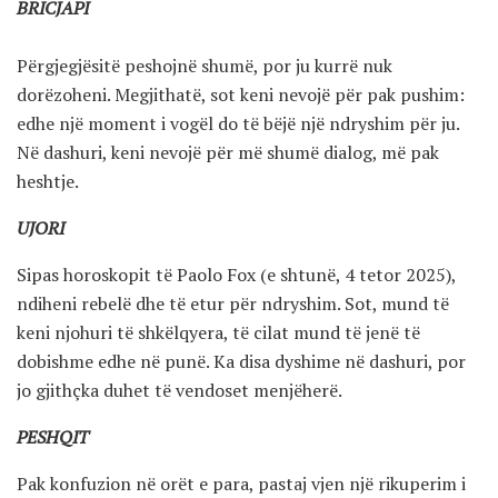
BRICJAPI
Përgjegjësitë peshojnë shumë, por ju kurrë nuk
dorëzoheni. Megjithatë, sot keni nevojë për pak pushim:
edhe një moment i vogël do të bëjë një ndryshim për ju.
Në dashuri, keni nevojë për më shumë dialog, më pak
heshtje.
UJORI
Sipas horoskopit të Paolo Fox (e shtunë, 4 tetor 2025),
ndiheni rebelë dhe të etur për ndryshim. Sot, mund të
keni njohuri të shkëlqyera, të cilat mund të jenë të
dobishme edhe në punë. Ka disa dyshime në dashuri, por
jo gjithçka duhet të vendoset menjëherë.
PESHQIT
Pak konfuzion në orët e para, pastaj vjen një rikuperim i