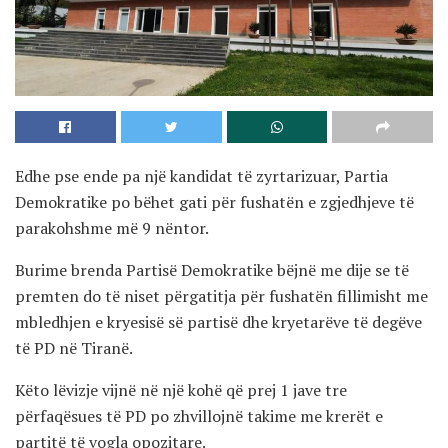
Edhe pse ende pa një kandidat të zyrtarizuar, Partia
Demokratike po bëhet gati për fushatën e zgjedhjeve të
parakohshme më 9 nëntor.
Burime brenda Partisë Demokratike bëjnë me dije se të
premten do të niset përgatitja për fushatën fillimisht me
mbledhjen e kryesisë së partisë dhe kryetarëve të degëve
të PD në Tiranë.
Këto lëvizje vijnë në një kohë që prej 1 jave tre
përfaqësues të PD po zhvillojnë takime me krerët e
partitë të vogla opozitare.