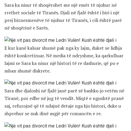
Sara ka nisur të shoqërohet me një emër të njohur në
rrethet sociale të Tiranës. Djali në fjalë është i biri i një
prej biznesmenëve të njohur të Tiranës, i cili është parë
në shoqërinë e Sarës.
E kur kanë kaluar shumë pak nga ky lajm, duket se lidhja
është konkretizuar. Në media të ndryshme, ka qarkulluar
lajmi se Sara ka nisur një histori të re dashurie, që po e
mban shumë diskrete.
Sara dhe djaloshi në fjalë janë parë së bashku jo vetëm në
Tiranë, por edhe në jug të vendit. Miqtë e ngushtë pranë
saj, refuzojnë që të ndajnë detaje nga kjo histori, duke u
shprehur se nuk dinë asgjë për romancën e re.