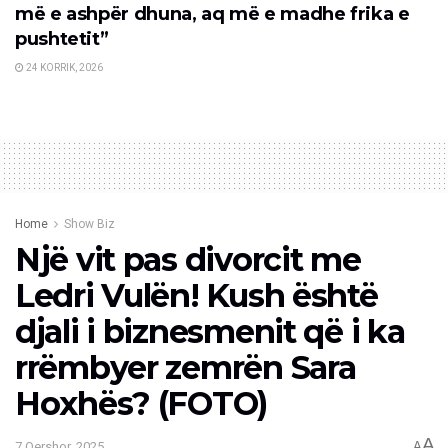
më e ashpër dhuna, aq më e madhe frika e
pushtetit”
24 KORRIK, 2026
Home
Show Biz
Një vit pas divorcit me
Ledri Vulën! Kush është
djali i biznesmenit që i ka
rrëmbyer zemrën Sara
Hoxhës? (FOTO)
A
7 Qershor, 2025
A