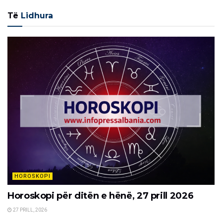
Të
Lidhura
HOROSKOPI
Horoskopi për ditën e hënë, 27 prill 2026
27 PRILL, 2026