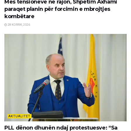
Mes tensioneve në rajon, Shpëtim Axhami
paraqet planin për forcimin e mbrojtjes
kombëtare
28 KORRIK, 2026
AKTUALITET
PLL dënon dhunën ndaj protestuesve: “Sa