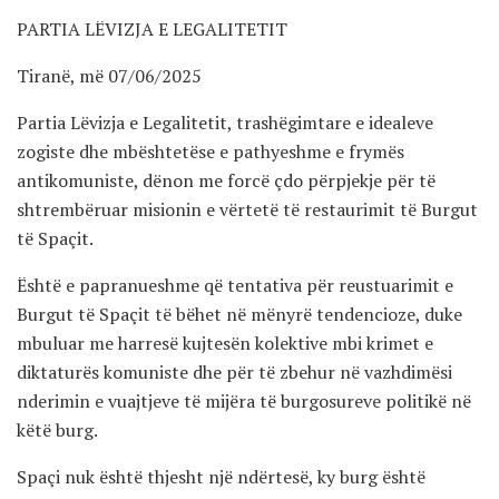
PARTIA LËVIZJA E LEGALITETIT
Tiranë, më 07/06/2025
Partia Lëvizja e Legalitetit, trashëgimtare e idealeve
zogiste dhe mbështetëse e pathyeshme e frymës
antikomuniste, dënon me forcë çdo përpjekje për të
shtrembëruar misionin e vërtetë të restaurimit të Burgut
të Spaçit.
Është e papranueshme që tentativa për reustuarimit e
Burgut të Spaçit të bëhet në mënyrë tendencioze, duke
mbuluar me harresë kujtesën kolektive mbi krimet e
diktaturës komuniste dhe për të zbehur në vazhdimësi
nderimin e vuajtjeve të mijëra të burgosureve politikë në
këtë burg.
Spaçi nuk është thjesht një ndërtesë, ky burg është