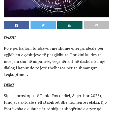
DASHI
Po e përballoni fundjavën me shumë energji, ideale për
zgjidhjen e çështjeve të pazgjidhura. Por kini kujdes të
mos jeni shumë impulsivë, veçanërisht në dashuri ku një
dialog i hapur do të jetë thelbësor për të shmangur
keqkuptimet.
DEMI
Sipas horoskopit të Paolo Fox (e diel, 8 qershor 2025),
fundjava aktuale sjell stabilitet dhe momente relaksi. Kjo
është koha e duhur për të shijuar shoqërinë e atyre që