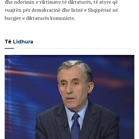
dhe nderimin e viktimave të diktaturës, të atyre që
vuajtën për demokracinë dhe lirinë e Shqipërisë në
burgjet e diktaturës komuniste.
Të
Lidhura