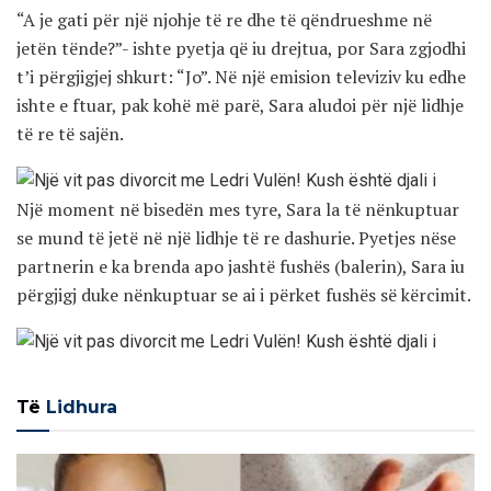
“A je gati për një njohje të re dhe të qëndrueshme në
jetën tënde?”- ishte pyetja që iu drejtua, por Sara zgjodhi
t’i përgjigjej shkurt: “Jo”. Në një emision televiziv ku edhe
ishte e ftuar, pak kohë më parë, Sara aludoi për një lidhje
të re të sajën.
Një moment në bisedën mes tyre, Sara la të nënkuptuar
se mund të jetë në një lidhje të re dashurie. Pyetjes nëse
partnerin e ka brenda apo jashtë fushës (balerin), Sara iu
përgjigj duke nënkuptuar se ai i përket fushës së kërcimit.
Të
Lidhura