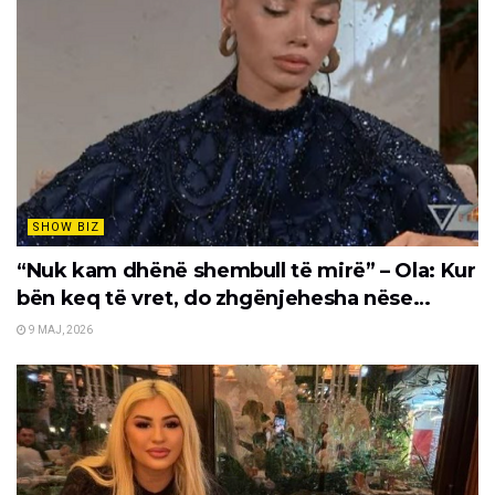
SHOW BIZ
“Nuk kam dhënë shembull të mirë” – Ola: Kur
bën keq të vret, do zhgënjehesha nëse…
9 MAJ, 2026