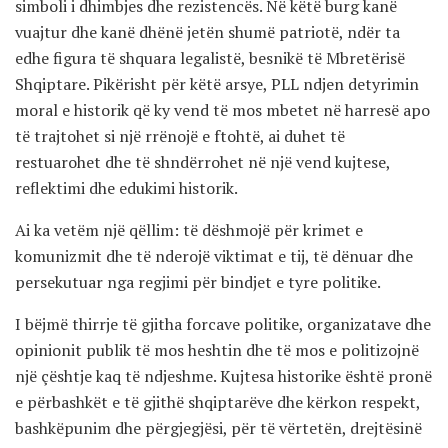
simboli i dhimbjes dhe rezistencës. Në këtë burg kanë
vuajtur dhe kanë dhënë jetën shumë patriotë, ndër ta
edhe figura të shquara legalistë, besnikë të Mbretërisë
Shqiptare. Pikërisht për këtë arsye, PLL ndjen detyrimin
moral e historik që ky vend të mos mbetet në harresë apo
të trajtohet si një rrënojë e ftohtë, ai duhet të
restuarohet dhe të shndërrohet në një vend kujtese,
reflektimi dhe edukimi historik.
Ai ka vetëm një qëllim: të dëshmojë për krimet e
komunizmit dhe të nderojë viktimat e tij, të dënuar dhe
persekutuar nga regjimi për bindjet e tyre politike.
I bëjmë thirrje të gjitha forcave politike, organizatave dhe
opinionit publik të mos heshtin dhe të mos e politizojnë
një çështje kaq të ndjeshme. Kujtesa historike është pronë
e përbashkët e të gjithë shqiptarëve dhe kërkon respekt,
bashkëpunim dhe përgjegjësi, për të vërtetën, drejtësinë