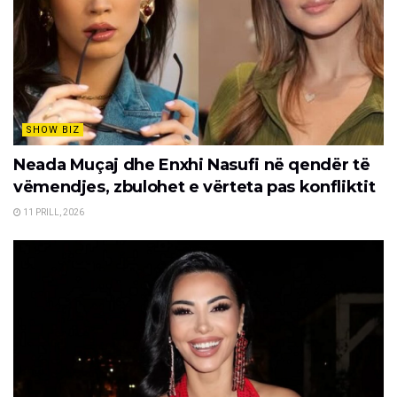
SHOW BIZ
Neada Muçaj dhe Enxhi Nasufi në qendër të
vëmendjes, zbulohet e vërteta pas konfliktit
11 PRILL, 2026