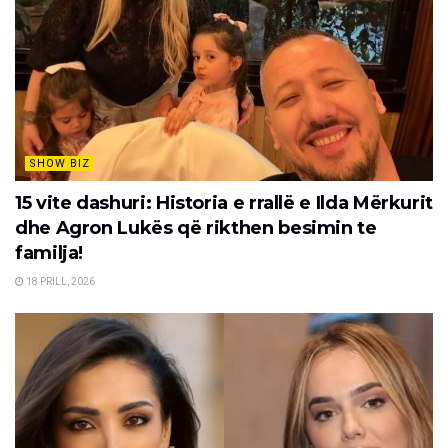
SHOW BIZ
15 vite dashuri: Historia e rrallë e Ilda Mërkurit
dhe Agron Lukës që rikthen besimin te
familja!
18 PRILL, 2026