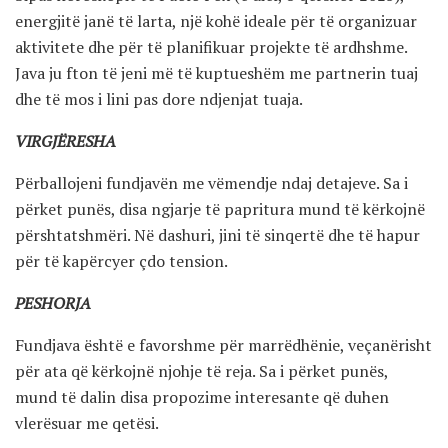
energjitë janë të larta, një kohë ideale për të organizuar
aktivitete dhe për të planifikuar projekte të ardhshme.
Java ju fton të jeni më të kuptueshëm me partnerin tuaj
dhe të mos i lini pas dore ndjenjat tuaja.
VIRGJËRESHA
Përballojeni fundjavën me vëmendje ndaj detajeve. Sa i
përket punës, disa ngjarje të papritura mund të kërkojnë
përshtatshmëri. Në dashuri, jini të sinqertë dhe të hapur
për të kapërcyer çdo tension.
PESHORJA
Fundjava është e favorshme për marrëdhënie, veçanërisht
për ata që kërkojnë njohje të reja. Sa i përket punës,
mund të dalin disa propozime interesante që duhen
vlerësuar me qetësi.