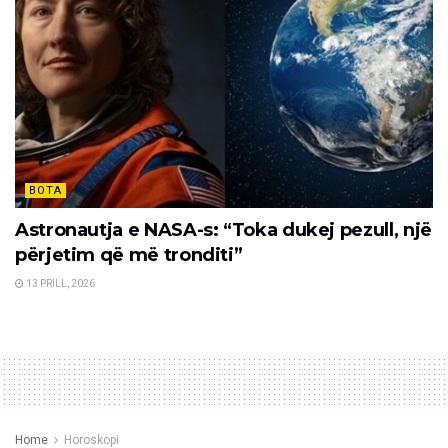
BOTA
Astronautja e NASA-s: “Toka dukej pezull, një
përjetim që më tronditi”
13 PRILL, 2026
Home
Horoskopi