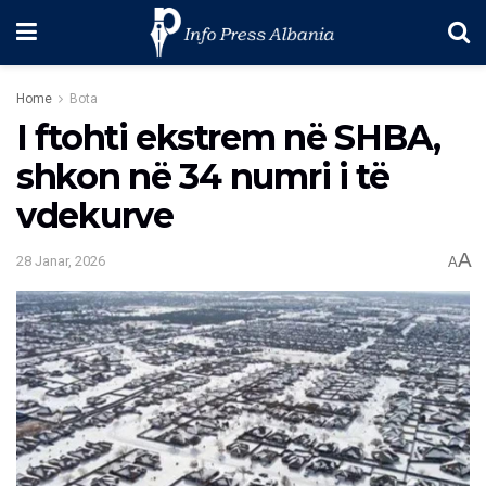
Home
Bota
I ftohti ekstrem në SHBA,
shkon në 34 numri i të
vdekurve
A
28 Janar, 2026
A