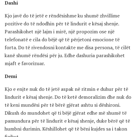
Dashi
Kjo javë do të jetë e rëndësishme ku shumë zhvillime
pozitive do të ndodhin për të lindurit e kësaj shenje.
Parashikohet një lajm i mirë, një propozim ose një
telefonatë e cila do bëjë që të përjetoni emocione të
forta. Do të rivendosni kontakte me disa persona, të cilët
kanë shumë rëndësi për ju. Edhe dashuria parashikohet
mjaft e favorizuar.
Demi
Kjo e enjte nuk do të jetë aspak në ritmin e duhur për të
lindurit e kësaj shenje. Do të ketë demoralizim dhe nuk do
të keni mundësi për të bërë gjërat ashtu si dëshironi.
Dikush do mundohet që ti bëjë gjërat edhe më shumë të
pamundura për të lindurit e kësaj shenje, duke bërë që të
humbni durimin. Këshillohet që të bëni kujdes sa i takon
fizikut.