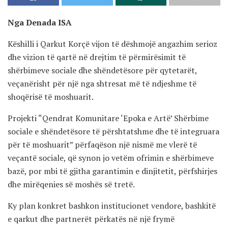
Nga Denada ISA
Këshilli i Qarkut Korçë vijon të dëshmojë angazhim serioz
dhe vizion të qartë në drejtim të përmirësimit të
shërbimeve sociale dhe shëndetësore për qytetarët,
veçanërisht për një nga shtresat më të ndjeshme të
shoqërisë të moshuarit.
Projekti “Qendrat Komunitare ‘Epoka e Artë’ Shërbime
sociale e shëndetësore të përshtatshme dhe të integruara
për të moshuarit” përfaqëson një nismë me vlerë të
veçantë sociale, që synon jo vetëm ofrimin e shërbimeve
bazë, por mbi të gjitha garantimin e dinjitetit, përfshirjes
dhe mirëqenies së moshës së tretë.
Ky plan konkret bashkon institucionet vendore, bashkitë
e qarkut dhe partnerët përkatës në një frymë