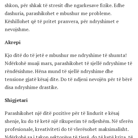
shkon, për shkak të stresit dhe ngarkesave fizike. Edhe
dashuria, parashikohet e mbushur me probleme.
Këshillohet që të pritet pranvera, për ndryshimet e
nevojshme.
Akrepi
Kjo ditë do të jetë e mbushur me ndryshime të shumta!
Ndërkohë muaji mars, parashikohet të sjellë ndryshime të
rëndësishme. Hëna mund të sjellë ndryshime dhe
tensione gjatë kësaj dite. Do të ndjeni nevojën për të bërë
disa ndryshime drastike.
Shigjetari
Parashikohet një ditë pozitive për të lindurit e kësaj
shenje, ku do të ketë një rikuperim të ndjeshëm. Në sferën
profesionale, kreativiteti do të vlerësohet maksimalisht.
Ndërkohë sa i takon sektorëve të tjerë, do të ketë kriza, të