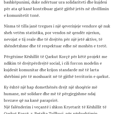
bashkëpunimi, duke ndërtuar ura solidariteti dhe kujdesi
për ata që kanë kontribuar gjatë gjithë jetës në zhvillimin
e komunitetit tonë.
Nisma të tilla janë tregues i një qeverisjeje vendore që nuk
sheh vetëm statistika, por vendos në qendër njeriun,
nevojat e tij reale dhe të drejtën për një jetë aktive, të
shëndetshme dhe të respektuar edhe në moshën e tretë.
Përgëzime Këshillit të Qarkut Korçë për këtë projekt me
ndikim të drejtpërdrejtë social, i cili forcon modelin e
kujdesit komunitar dhe krijon standarde më të larta
shërbimi për të moshuarit në të gjithë territorin e qarkut.
Ky është një hap domethënës drejt një shoqërie më
humane, më solidare dhe më të përgjegjshme ndaj
brezave që na kanë paraprirë.
Një falënderim i veçantë i shkon Kryetarit të Këshillit të
Qarkut Korçë, z. Petrika Tollkuci, për përkushtimin,