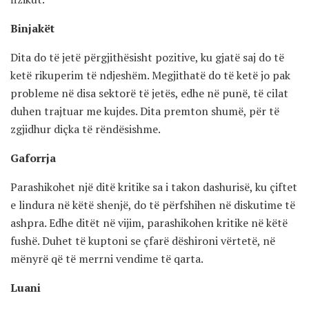
Binjakët
Dita do të jetë përgjithësisht pozitive, ku gjatë saj do të
ketë rikuperim të ndjeshëm. Megjithatë do të ketë jo pak
probleme në disa sektorë të jetës, edhe në punë, të cilat
duhen trajtuar me kujdes. Dita premton shumë, për të
zgjidhur diçka të rëndësishme.
Gaforrja
Parashikohet një ditë kritike sa i takon dashurisë, ku çiftet
e lindura në këtë shenjë, do të përfshihen në diskutime të
ashpra. Edhe ditët në vijim, parashikohen kritike në këtë
fushë. Duhet të kuptoni se çfarë dëshironi vërtetë, në
mënyrë që të merrni vendime të qarta.
Luani