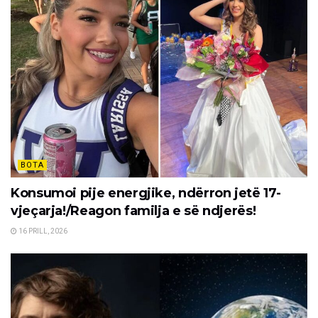
BOTA
Konsumoi pije energjike, ndërron jetë 17-
vjeçarja!/Reagon familja e së ndjerës!
16 PRILL, 2026