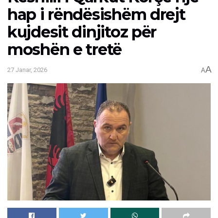
hap i rëndësishëm drejt
kujdesit dinjitoz për
moshën e tretë
A
27 Janar, 2026
A