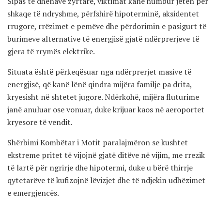
Sipas të dhënave zyrtare, viktimat kanë humbur jetën për
shkaqe të ndryshme, përfshirë hipoterminë, aksidentet
rrugore, rrëzimet e pemëve dhe përdorimin e pasigurt të
burimeve alternative të energjisë gjatë ndërprerjeve të
gjera të rrymës elektrike.
Situata është përkeqësuar nga ndërprerjet masive të
energjisë, që kanë lënë qindra mijëra familje pa drita,
kryesisht në shtetet jugore. Ndërkohë, mijëra fluturime
janë anuluar ose vonuar, duke krijuar kaos në aeroportet
kryesore të vendit.
Shërbimi Kombëtar i Motit paralajmëron se kushtet
ekstreme pritet të vijojnë gjatë ditëve në vijim, me rrezik
të lartë për ngrirje dhe hipotermi, duke u bërë thirrje
qytetarëve të kufizojnë lëvizjet dhe të ndjekin udhëzimet
e emergjencës.