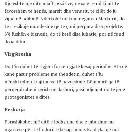
Kjo është një ditë mjaft pozitive, në sajë të ndikimit të
favorshëm të hënës, marsit dhe venusit, të cilët do ju
vijnë në ndihmë. Ndërkohë ndikimi negativ i Mërkurit, do
të rrezikojë mundësinë që të çoni përpara disa projekte.
Në fushën e biznesit, do të ketë disa luhatje, por në fund
do ia dilni.
Virgjëresha
Do t’iu duhet të rigjeni forcën gjatë kësaj periudhe. Ata që
kanë pasur probleme me shëndetin, duhet t’iu
nënshtrohen trajtimeve të nevojshme. Bëni mirë që të
përqendroheni sërish në dashuri, pasi ndjenjat do të jenë
protagonistet e ditës.
Peshorja
Parashikohet një ditë e lodhshme dhe e mbushur me
ngarkesë për të lindurit e kësaj shenje. Ka diçka që nuk