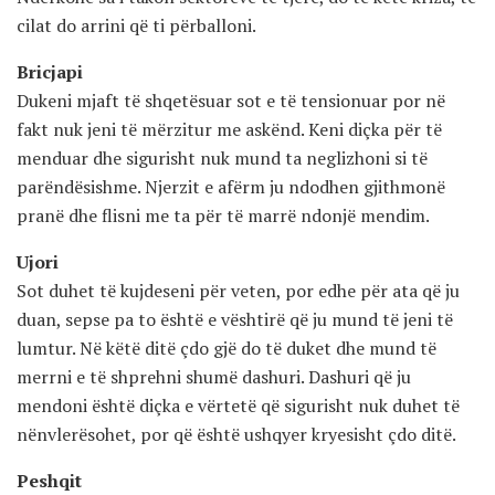
cilat do arrini që ti përballoni.
Bricjapi
Dukeni mjaft të shqetësuar sot e të tensionuar por në
fakt nuk jeni të mërzitur me askënd. Keni diçka për të
menduar dhe sigurisht nuk mund ta neglizhoni si të
parëndësishme. Njerzit e afërm ju ndodhen gjithmonë
pranë dhe flisni me ta për të marrë ndonjë mendim.
Ujori
Sot duhet të kujdeseni për veten, por edhe për ata që ju
duan, sepse pa to është e vështirë që ju mund të jeni të
lumtur. Në këtë ditë çdo gjë do të duket dhe mund të
merrni e të shprehni shumë dashuri. Dashuri që ju
mendoni është diçka e vërtetë që sigurisht nuk duhet të
nënvlerësohet, por që është ushqyer kryesisht çdo ditë.
Peshqit