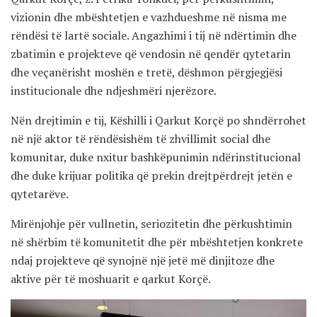
vizionin dhe mbështetjen e vazhdueshme në nisma me
rëndësi të lartë sociale. Angazhimi i tij në ndërtimin dhe
zbatimin e projekteve që vendosin në qendër qytetarin
dhe veçanërisht moshën e tretë, dëshmon përgjegjësi
institucionale dhe ndjeshmëri njerëzore.
Nën drejtimin e tij, Këshilli i Qarkut Korçë po shndërrohet
në një aktor të rëndësishëm të zhvillimit social dhe
komunitar, duke nxitur bashkëpunimin ndërinstitucional
dhe duke krijuar politika që prekin drejtpërdrejt jetën e
qytetarëve.
Mirënjohje për vullnetin, seriozitetin dhe përkushtimin
në shërbim të komunitetit dhe për mbështetjen konkrete
ndaj projekteve që synojnë një jetë më dinjitoze dhe
aktive për të moshuarit e qarkut Korçë.