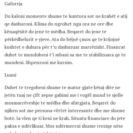
Gaforrja
Do kaloni momente shume te lumtura sot ne krahët e atij
qe dashuroni. Klima do ngrohet nga ora ne ore dhe
kënaqësitë do jene te mëdha. Beqaret do jene te
përkëdhelurit e yjeve. Ata do bëjnë çmos qe te krijojnë
kushtet e duhura për t’u dashuruar marrëzisht. Financat
duhet te mundoheni t’i mbani sa me te stabilizuara qe te
mundeni. Shpenzoni me kursim.
Luani
Duhet te tregoheni shume te matur gjate kësaj dite ne
jetën tuaj ne çift sepse gabimi me i vogël mund te sjelle
mosmarrëveshje te mëdha dhe afatgjata. Beqaret do
njihen sot me persona vërtet interesante dhe me shume
bote. Ia vlen qe ti keni ne krah. Situata financiare do jete
paksa e ndërlikuar. Mos ndërmerrni shume rreziqe nëse