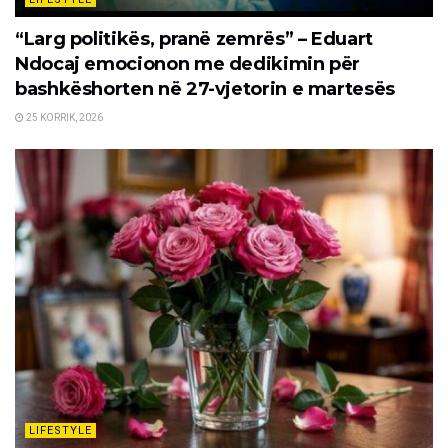
“Larg politikës, pranë zemrës” – Eduart
Ndocaj emocionon me dedikimin për
bashkëshorten në 27-vjetorin e martesës
25 KORRIK, 2026
LIFESTYLE