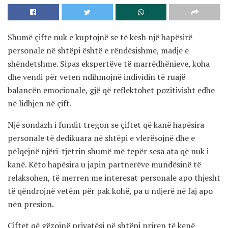
Shumë çifte nuk e kuptojnë se të kesh një hapësirë
personale në shtëpi është e rëndësishme, madje e
shëndetshme. Sipas ekspertëve të marrëdhënieve, koha
dhe vendi për veten ndihmojnë individin të ruajë
balancën emocionale, gjë që reflektohet pozitivisht edhe
në lidhjen në çift.
Një sondazh i fundit tregon se çiftet që kanë hapësira
personale të dedikuara në shtëpi e vlerësojnë dhe e
pëlqejnë njëri-tjetrin shumë më tepër sesa ata që nuk i
kanë. Këto hapësira u japin partnerëve mundësinë të
relaksohen, të merren me interesat personale apo thjesht
të qëndrojnë vetëm për pak kohë, pa u ndjerë në faj apo
nën presion.
Çiftet që gëzojnë privatësi në shtëpi priren të kenë