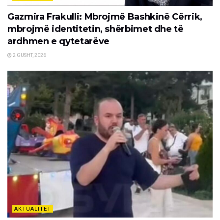
Gazmira Frakulli: Mbrojmë Bashkinë Cërrik,
mbrojmë identitetin, shërbimet dhe të
ardhmen e qytetarëve
2 GUSHT, 2026
AKTUALITET