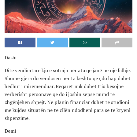
Dashi
Dite vendimtare kjo e sotmja për ata qe janë ne një lidhje.
Shume gjera do vendosen për ta kështu qe çdo hap duhet
hedhur i mirëmenduar. Beqaret nuk duhet t’iu besojnë
verbërisht personave qe do i joshin sepse mund te
zhgënjehen shpejt. Ne planin financiar duhet te studioni
me kujdes situatën ne te cilën ndodheni para se te kryeni
shpenzime.
Demi