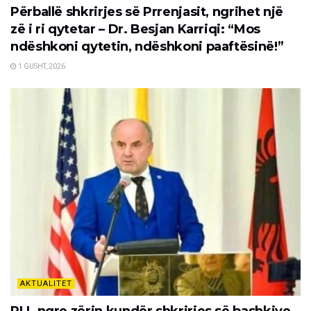
Përballë shkrirjes së Prrenjasit, ngrihet një
zë i ri qytetar – Dr. Besjan Karriqi: “Mos
ndëshkoni qytetin, ndëshkoni paaftësinë!”
1 GUSHT, 2026
AKTUALITET
PLL ngre zërin kundër shkrirjes së bashkive,