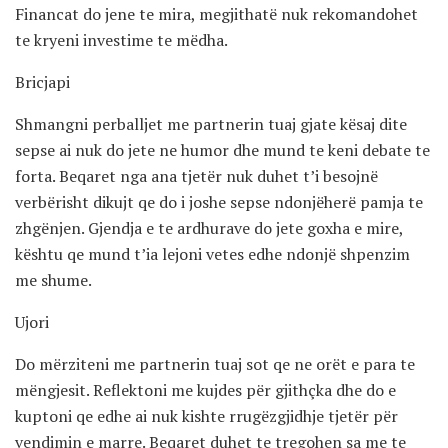
Financat do jene te mira, megjithatë nuk rekomandohet
te kryeni investime te mëdha.
Bricjapi
Shmangni perballjet me partnerin tuaj gjate kësaj dite
sepse ai nuk do jete ne humor dhe mund te keni debate te
forta. Beqaret nga ana tjetër nuk duhet t’i besojnë
verbërisht dikujt qe do i joshe sepse ndonjëherë pamja te
zhgënjen. Gjendja e te ardhurave do jete goxha e mire,
kështu qe mund t’ia lejoni vetes edhe ndonjë shpenzim
me shume.
Ujori
Do mërziteni me partnerin tuaj sot qe ne orët e para te
mëngjesit. Reflektoni me kujdes për gjithçka dhe do e
kuptoni qe edhe ai nuk kishte rrugëzgjidhje tjetër për
vendimin e marre. Beqaret duhet te tregohen sa me te