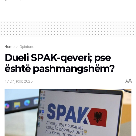
Home
Opinione
Dueli SPAK-qeveri; pse
është pashmangshëm?
A
17 Dhjetor, 2025
A