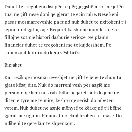
Duhet te tregoheni disi për te përgjegjshëm sot ne jetën
tuaj ne çift nëse doni qe gjerat te ecin mire. Nëse keni
pasur mosmarrëveshje pa fund nuk duhet te nxitoheni t’i
jepni fund gjithçkaje. Beqaret ka shume mundësi qe te
fillojnë sot një histori dashurie serioze. Ne planin
financiar duhet te tregoheni me te kujdesshëm. Po
shpenzuat kuturu do keni vështirësi.
Binjaket
Ka rrezik qe mosmarrëveshjet ne çift te jene te shumta
gjate kësaj dite. Nuk do merreni vesh për asgjë me
personin qe keni ne krah. Edhe beqaret nuk do jene ne
ditën e tyre me te mire, kështu qe serish do mbeten
vetëm. Nuk duhet ne asnjë mënyrë te kërkojnë t’i bëjnë
gjerat me ngulm. Financat do ekuilibrohen tej mase. Do
ndiheni te qete kur te shpenzoni.