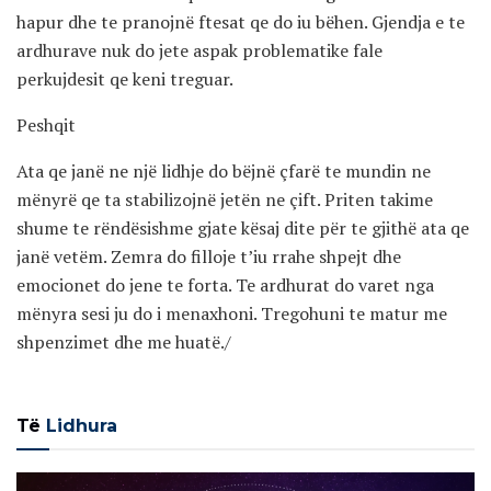
hapur dhe te pranojnë ftesat qe do iu bëhen. Gjendja e te
ardhurave nuk do jete aspak problematike fale
perkujdesit qe keni treguar.
Peshqit
Ata qe janë ne një lidhje do bëjnë çfarë te mundin ne
mënyrë qe ta stabilizojnë jetën ne çift. Priten takime
shume te rëndësishme gjate kësaj dite për te gjithë ata qe
janë vetëm. Zemra do filloje t’iu rrahe shpejt dhe
emocionet do jene te forta. Te ardhurat do varet nga
mënyra sesi ju do i menaxhoni. Tregohuni te matur me
shpenzimet dhe me huatë./
Të
Lidhura