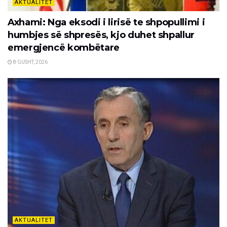
AKTUALITET
Axhami: Nga eksodi i lirisë te shpopullimi i
humbjes së shpresës, kjo duhet shpallur
emergjencë kombëtare
8 GUSHT, 2026
AKTUALITET