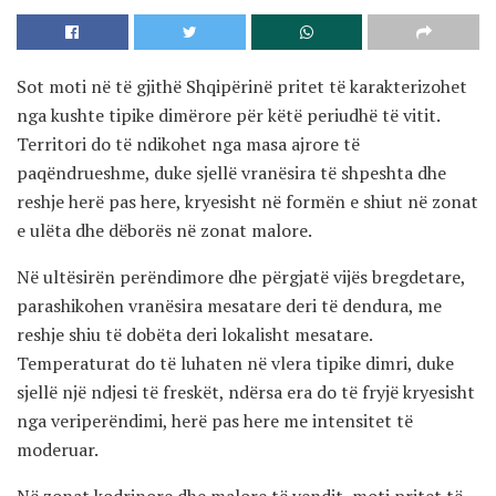
Sot moti në të gjithë Shqipërinë pritet të karakterizohet
nga kushte tipike dimërore për këtë periudhë të vitit.
Territori do të ndikohet nga masa ajrore të
paqëndrueshme, duke sjellë vranësira të shpeshta dhe
reshje herë pas here, kryesisht në formën e shiut në zonat
e ulëta dhe dëborës në zonat malore.
Në ultësirën perëndimore dhe përgjatë vijës bregdetare,
parashikohen vranësira mesatare deri të dendura, me
reshje shiu të dobëta deri lokalisht mesatare.
Temperaturat do të luhaten në vlera tipike dimri, duke
sjellë një ndjesi të freskët, ndërsa era do të fryjë kryesisht
nga veriperëndimi, herë pas here me intensitet të
moderuar.
Në zonat kodrinore dhe malore të vendit, moti pritet të