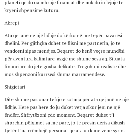
planeti qe do ua mbroje financat dhe nuk do iu lejoje te
kryeni shpenzime kuturu.
Akrepi
Ata qe janë ne një lidhje do kërkojnë me tepër pavarësi
dhelini. Për gjithçka duhet te flisni me partnerin, jo te
vendosni sipas mendjes. Beqaret do kenë veçse mundësi
për aventura kalimtare, asgjë me shume sesa aq. Situata
financiare do jete goxha delikate. Tregohuni realiste dhe
mos shpenzoni kurrsesi shuma marramendëse.
Shigjetari
Dite shume pasionante kjo e sotmja për ata qe janë ne një
lidhje. Here pas here do ju duket vetja sikur jeni ne një
ëndërr. Shfrytëzoni çdo moment. Beqaret duhet t’i
shprehin pëlqimet sa me pare, jo te presin derisa dikush
tjetër t’ua rrëmbejë personat qe ata ua kane vene syrin.