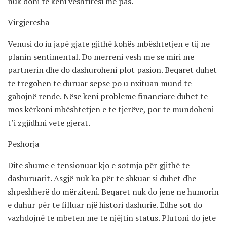
nuk doni te keni vështirësi me pas.
Virgjeresha
Venusi do iu japë gjate gjithë kohës mbështetjen e tij ne
planin sentimental. Do merreni vesh me se miri me
partnerin dhe do dashuroheni plot pasion. Beqaret duhet
te tregohen te duruar sepse po u nxituan mund te
gabojnë rende. Nëse keni probleme financiare duhet te
mos kërkoni mbështetjen e te tjerëve, por te mundoheni
t’i zgjidhni vete gjerat.
Peshorja
Dite shume e tensionuar kjo e sotmja për gjithë te
dashuruarit. Asgjë nuk ka për te shkuar si duhet dhe
shpeshherë do mërziteni. Beqaret nuk do jene ne humorin
e duhur për te filluar një histori dashurie. Edhe sot do
vazhdojnë te mbeten me te njëjtin status. Plutoni do jete