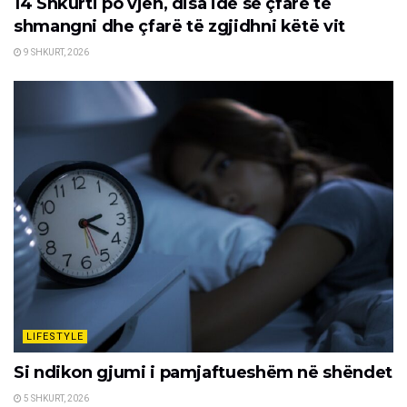
14 Shkurti po vjen, disa ide se çfarë të
shmangni dhe çfarë të zgjidhni këtë vit
9 SHKURT, 2026
LIFESTYLE
Si ndikon gjumi i pamjaftueshëm në shëndet
5 SHKURT, 2026