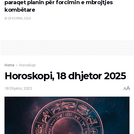
paraqet planin për forcimin e mbrojtjes
kombëtare
28 KORRIK, 2026
Home
Horoskopi
Horoskopi, 18 dhjetor 2025
A
18 Dhjetor, 2025
A