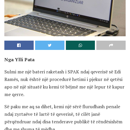
Nga Ylli Pata
Sulmi me një bateri raketash i SPAK ndaj qeverisë së Edi
Ramës, nuk është një procedurë hetimi i pjekur në qetësi
apo në një situatë ku kemi të bëjmë me një lepur të kapur
me qerre.
Së paku me aq sa dihet, kemi një sërë flurudhash penale
ndaj zyrtaëve të lartë të qeverisë, të cilët janë
përqëndruar ndaj disa tenderave publikë të rëndësishëm
dhe me shuma të mëdha.