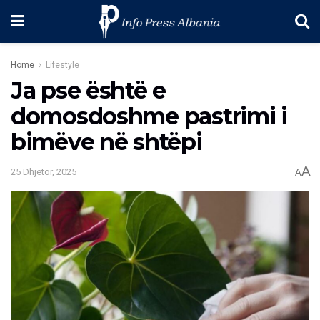
Home
Lifestyle
Ja pse është e
domosdoshme pastrimi i
bimëve në shtëpi
A
25 Dhjetor, 2025
A