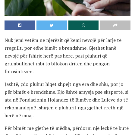
Nuk jemi vetëm ne njerëzit që kemi nevojë për larje të
rregullt, por edhe bimët e brendshme. Gjethet kanë
nevojë për fshirje herë pas here, pasi pluhuri që
grumbullohet mbi to bllokon dritën dhe pengon
fotosintezën.
Jashtë, çdo pluhur hiqet shpejt nga era dhe shiu, por jo
për bimët e brendshme. Kjo është arsyeja pse ekspertë, si
ata në Fondacionin Holandez të Bimëve dhe Luleve do të
rekomandojnë fshirjen e pluhurit nga gjethet rreth një
herë në muaj.
Për bimët me gjethe të mëdha, përdorni një leckë të butë