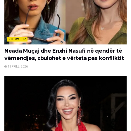
SHOW BIZ
Neada Muçaj dhe Enxhi Nasufi në qendër të
vëmendjes, zbulohet e vërteta pas konfliktit
11 PRILL, 2026