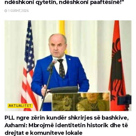
ndëshkoni qytetin, ndëshkoni paaftësinë!”
1 GUSHT, 2026
AKTUALITET
PLL ngre zërin kundër shkrirjes së bashkive,
Axhami: Mbrojmë identitetin historik dhe të
drejtat e komuniteve lokale