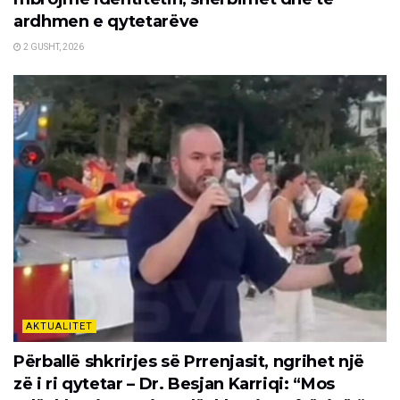
ardhmen e qytetarëve
2 GUSHT, 2026
AKTUALITET
Përballë shkrirjes së Prrenjasit, ngrihet një
zë i ri qytetar – Dr. Besjan Karriqi: “Mos