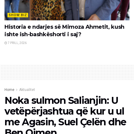
SHOW BIZ
Historia e ndarjes së Mimoza Ahmetit, kush
ishte ish-bashkëshorti i saj?
7 PRILL, 2026
Home
Aktualitet
Noka sulmon Salianjin: U
vetëpërjashtua që kur u ul
me Agasin, Suel Çelën dhe
Ben Qimen