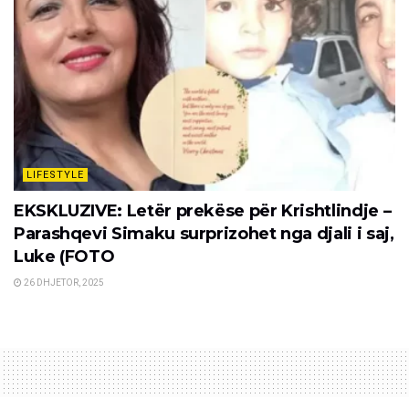
LIFESTYLE
EKSKLUZIVE: Letër prekëse për Krishtlindje –
Parashqevi Simaku surprizohet nga djali i saj,
Luke (FOTO
26 DHJETOR, 2025