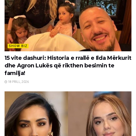
SHOW BIZ
15 vite dashuri: Historia e rrallë e Ilda Mërkurit
dhe Agron Lukës që rikthen besimin te
familja!
18 PRILL, 2026