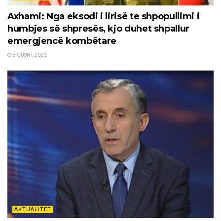
Axhami: Nga eksodi i lirisë te shpopullimi i
humbjes së shpresës, kjo duhet shpallur
emergjencë kombëtare
8 GUSHT, 2026
AKTUALITET