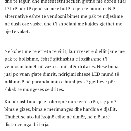
dhe të lagur, dhe mbështetni secilën gjethe me dorën tuaj
të lirë për të qenë sa më e butë të jetë e mundur. Një
alternativë është të vendosni bimët më pak të ndjeshme
në dush ose vaskë, dhe t’i shpëlani me kujdes gjethet me
ujë të vakët.
Në kohët më të errëta të vitit, kur rrezet e diellit janë më
pak të bollshme, është gjithashtu e logjikshme t’i
vendosni bimët në vazo sa më afër dritares. Nëse bima
juaj po vuan gjatë dimrit, ndriçimi shtesë LED mund të
ndihmojë në parandalimin e humbjes së gjetheve për
shkak të mungesës së dritës.
Ka përjashtime që e tolerojnë mirë errësirën, siç janë
bima e gizës, bima e merimangës dhe hardhia e djallit.
Thuhet se ato lulëzojnë edhe në dimër, në një farë
distance nga dritarja.