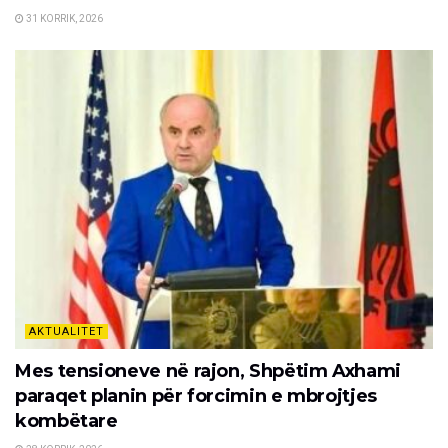
31 KORRIK, 2026
AKTUALITET
Mes tensioneve në rajon, Shpëtim Axhami
paraqet planin për forcimin e mbrojtjes
kombëtare