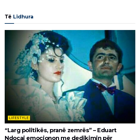
Të
Lidhura
LIFESTYLE
“Larg politikës, pranë zemrës” – Eduart
Ndocaj emocionon me dedikimin për