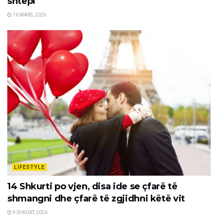
shtëpi
16 MARS, 2026
LIFESTYLE
14 Shkurti po vjen, disa ide se çfarë të
shmangni dhe çfarë të zgjidhni këtë vit
9 SHKURT, 2026