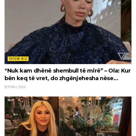
SHOW BIZ
“Nuk kam dhënë shembull të mirë” – Ola: Kur
bën keq të vret, do zhgënjehesha nëse…
9 MAJ, 2026