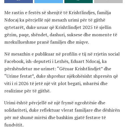
Me rastin e festës së shenjtë të Krishtlindjes, familja
Ndocaj ka përcjellë një mesazh urimi për të gjithë
qytetarët, duke uruar që Krishtlindjet 2025 të sjellin
gëzim, paqe, shëndet, dashuri, suksese dhe momente të
mrekullueshme pranë familjes dhe miqve.
Në mesazhin e publikuar në profilin e tij në rrjetin social
Facebook, ish-deputeti i Lezhës, Eduart Ndocaj, ka
përshëndetur me urimet: “Gëzuar Krishtlindjet” dhe
“Urime festat”, duke shprehur njëkohësisht shpresën që
viti i ri 2026 të jetë një vit plot begati, mbarësi dhe
realizime për të gjithë.
Urimi është përcjellë në një frymë ngrohtësie dhe
solidariteti, duke reflektuar vlerat familjare dhe dëshirën
për më shumë mirësi dhe bashkim gjatë festave të
fundvitit.