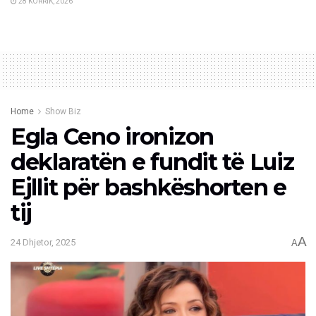
28 KORRIK, 2026
Home
Show Biz
Egla Ceno ironizon
deklaratën e fundit të Luiz
Ejllit për bashkëshorten e
tij
A
24 Dhjetor, 2025
A