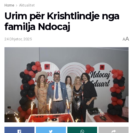
Home
Aktualitet
Urim për Krishtlindje nga
familja Ndocaj
A
24 Dhjetor, 2025
A