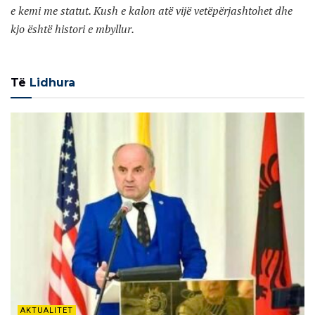
e kemi me statut. Kush e kalon atë vijë vetëpërjashtohet dhe
kjo është histori e mbyllur.
Të
Lidhura
AKTUALITET