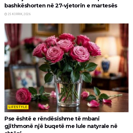
bashkëshorten në 27-vjetorin e martesës
25 KORRIK, 2026
LIFESTYLE
Pse është e rëndësishme të mbani
gjithmonë një buqetë me lule natyrale në