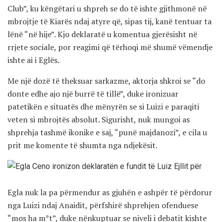
Club”, ku këngëtari u shpreh se do të ishte gjithmonë në
mbrojtje të Kiarës ndaj atyre që, sipas tij, kanë tentuar ta
lënë “në hije”. Kjo deklaratë u komentua gjerësisht në
rrjete sociale, por reagimi që tërhoqi më shumë vëmendje
ishte ai i Eglës.
Me një dozë të theksuar sarkazme, aktorja shkroi se “do
donte edhe ajo një burrë të tillë”, duke ironizuar
patetikën e situatës dhe mënyrën se si Luizi e paraqiti
veten si mbrojtës absolut. Sigurisht, nuk mungoi as
shprehja tashmë ikonike e saj, “punë majdanozi”, e cila u
prit me komente të shumta nga ndjekësit.
Egla nuk la pa përmendur as gjuhën e ashpër të përdorur
nga Luizi ndaj Anaidit, përfshirë shprehjen ofenduese
“mos ha m*t”, duke nënkuptuar se niveli i debatit kishte