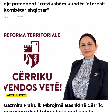
një precedent i rrezikshëm kundër interesit
kombëtar shqiptar”
5 GUSHT, 2026
AKTUALITET
Gazmira Frakulli: Mbrojmë Bashkinë Cërrik,
mbrojmë identitetin, shërbimet dhe të