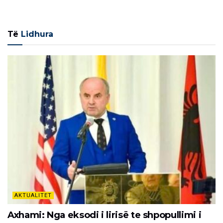
Të
Lidhura
AKTUALITET
Axhami: Nga eksodi i lirisë te shpopullimi i