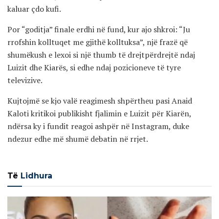
kaluar çdo kufi.
Por “goditja” finale erdhi në fund, kur ajo shkroi: “Ju
rrofshin kolltuqet me gjithë kolltuksa”, një frazë që
shumëkush e lexoi si një thumb të drejtpërdrejtë ndaj
Luizit dhe Kiarës, si edhe ndaj pozicioneve të tyre
televizive.
Kujtojmë se kjo valë reagimesh shpërtheu pasi Anaid
Kaloti kritikoi publikisht fjalimin e Luizit për Kiarën,
ndërsa ky i fundit reagoi ashpër në Instagram, duke
ndezur edhe më shumë debatin në rrjet.
Të
Lidhura