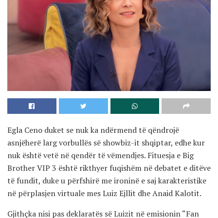
Egla Ceno duket se nuk ka ndërmend të qëndrojë
asnjëherë larg vorbullës së showbiz-it shqiptar, edhe kur
nuk është vetë në qendër të vëmendjes. Fituesja e Big
Brother VIP 3 është rikthyer fuqishëm në debatet e ditëve
të fundit, duke u përfshirë me ironinë e saj karakteristike
në përplasjen virtuale mes Luiz Ejllit dhe Anaid Kalotit.
Gjithçka nisi pas deklaratës së Luizit në emisionin “Fan