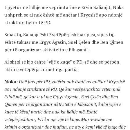
I pyetur në lidhje me veprimtarinë e Ervin Salianjit, Noka
u shpreh se ai nuk është më anëtar i Kryesisë apo ndonjë
strukture tjetër të PD.
Sipas tij, Salianji është vetëpërjashtuar pasi, sipas tij,
është takuar me Ergys Agasin, Suel Çelën dhe Ben Qimen
për të organizuar aktivitetin e Elbasanit.
Ai shtoi se kjo është “vijë e kuqe” e PD-së dhe se përbën
aktin e vetëpërjashtimit nga partia.
Noka:
Unë flas për PD, zotëria nuk është as anëtar i Kryesisë
as i ndonjë strukture të PD. Që kur vetëpërjashtoi veten nuk
është më, që kur u ul me Ergys Agasin, Suel Çelën dhe Ben
Qimen për të organizuar aktivitetin e Elbasanit, kaloi vijën e
kuqe të kësaj partie dhe nuk ka lidhje më. Është
vetëpërjashtuar, PD ka një vijë të kuqe. Marrëveshje me
krimin e organizuar dhe mafian, ne aty e kemi vijë të kuqe dhe