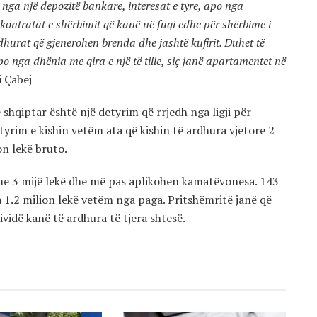
 nga një depozitë bankare, interesat e tyre, apo nga
 kontratat e shërbimit që kanë në fuqi edhe për shërbime i
ardhurat që gjenerohen brenda dhe jashtë kufirit. Duhet të
o nga dhënia me qira e një të tille, siç janë apartamentet në
i Çabej
shqiptar është një detyrim që rrjedh nga ligji për
tyrim e kishin vetëm ata që kishin të ardhura vjetore 2
ion lekë bruto.
 me 3 mijë lekë dhe më pas aplikohen kamatëvonesa. 143
a 1.2 milion lekë vetëm nga paga. Pritshëmritë janë që
ividë kanë të ardhura të tjera shtesë.