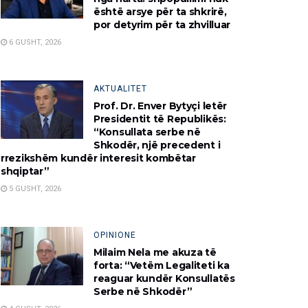
është arsye për ta shkrirë,
por detyrim për ta zhvilluar
6 GUSHT, 2026
AKTUALITET
Prof. Dr. Enver Bytyçi letër
Presidentit të Republikës:
“Konsullata serbe në
Shkodër, një precedent i
rrezikshëm kundër interesit kombëtar
shqiptar”
5 GUSHT, 2026
OPINIONE
Milaim Nela me akuza të
forta: “Vetëm Legaliteti ka
reaguar kundër Konsullatës
Serbe në Shkodër”