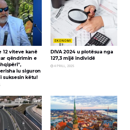
EKONOMI
 e 12 viteve kanë
DIVA 2024 u plotësua nga
uar qëndrimin e
127,3 mijë individë
Shqipëri”,
4 PRILL, 2025
Berisha iu siguron
i suksesin këtu!
5