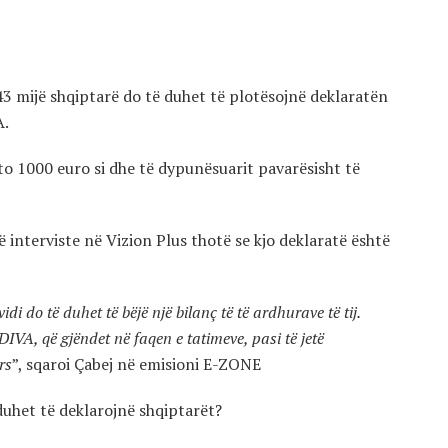
43 mijë shqiptarë do të duhet të plotësojnë deklaratën
A.
to 1000 euro si dhe të dypunësuarit pavarësisht të
 interviste në Vizion Plus thotë se kjo deklaratë është
idi do të duhet të bëjë një bilanç të të ardhurave të tij.
DIVA, që gjëndet në faqen e tatimeve, pasi të jetë
rs
”, sqaroi Çabej në emisioni E-ZONE
duhet të deklarojnë shqiptarët?