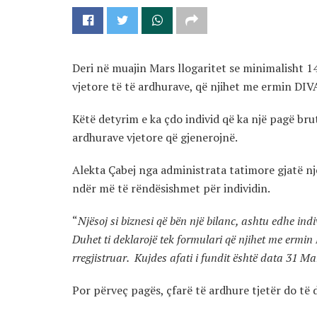
Deri në muajin Mars llogaritet se minimalisht 1
vjetore të të ardhurave, që njihet me ermin DIV
Këtë detyrim e ka çdo individ që ka një pagë bru
ardhurave vjetore që gjenerojnë.
Alekta Çabej nga administrata tatimore gjatë një
ndër më të rëndësishmet për individin.
“
Njësoj si biznesi që bën një bilanc, ashtu edhe indiv
Duhet ti deklarojë tek formulari që njihet me ermin 
rregjistruar. Kujdes afati i fundit është data 31 Ma
Por përveç pagës, çfarë të ardhure tjetër do të 