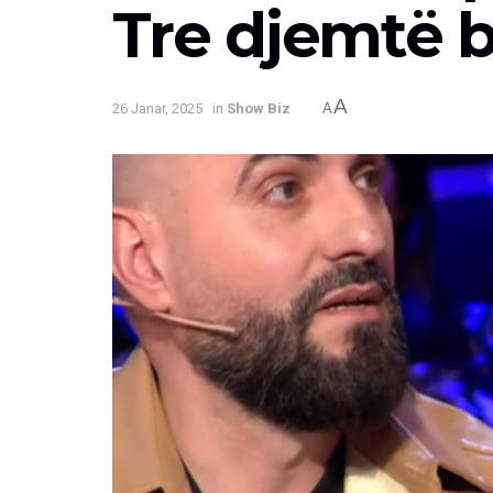
Tre djemtë b
A
26 Janar, 2025
in
Show Biz
A