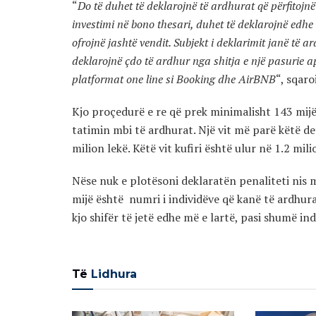
“
Do të duhet të deklarojnë të ardhurat që përfitojnë
investimi në bono thesari, duhet të deklarojnë edhe
ofrojnë jashtë vendit. Subjekt i deklarimit janë të 
deklarojnë çdo të ardhur nga shitja e një pasurie ap
platformat one line si Booking dhe AirBNB
“, sqaro
Kjo proçedurë e re që prek minimalisht 143 mijë 
tatimin mbi të ardhurat. Një vit më parë këtë de
milion lekë. Këtë vit kufiri është ulur në 1.2 mil
Nëse nuk e plotësoni deklaratën penaliteti nis
mijë është numri i individëve që kanë të ardhur
kjo shifër të jetë edhe më e lartë, pasi shumë ind
Të
Lidhura