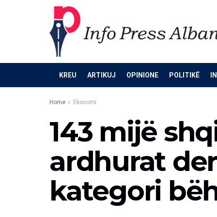
KREU
ARTIKUJ
OPINIONE
POLITIKË
I
Home
Ekonomi
143 mijë shq
ardhurat deri
kategori bëh