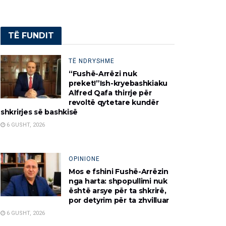
TË FUNDIT
TË NDRYSHME
“Fushë-Arrëzi nuk
preket!”Ish-kryebashkiaku
Alfred Qafa thirrje për
revoltë qytetare kundër
shkrirjes së bashkisë
6 GUSHT, 2026
OPINIONE
Mos e fshini Fushë-Arrëzin
nga harta: shpopullimi nuk
është arsye për ta shkrirë,
por detyrim për ta zhvilluar
6 GUSHT, 2026