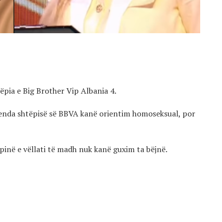
tëpia e Big Brother Vip Albania 4.
renda shtëpisë së BBVA kanë orientim homoseksual, por
inë e vëllati të madh nuk kanë guxim ta bëjnë.