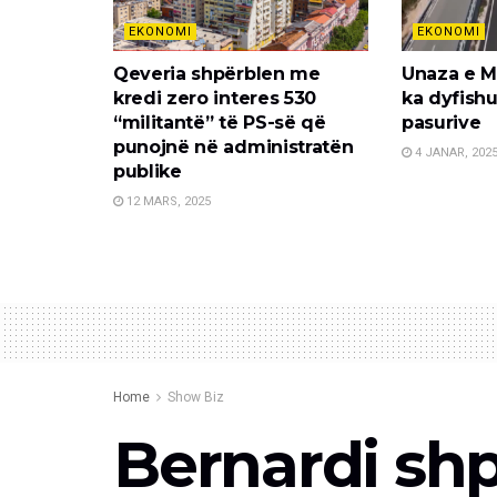
EKONOMI
EKONOMI
Qeveria shpërblen me
Unaza e M
kredi zero interes 530
ka dyfishu
“militantë” të PS-së që
pasurive
punojnë në administratën
4 JANAR, 202
publike
12 MARS, 2025
Home
Show Biz
Bernardi shp