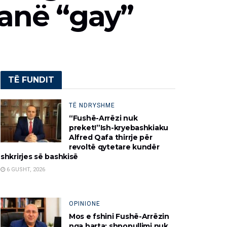
janë “gay”
TË FUNDIT
TË NDRYSHME
“Fushë-Arrëzi nuk
preket!”Ish-kryebashkiaku
Alfred Qafa thirrje për
revoltë qytetare kundër
shkrirjes së bashkisë
6 GUSHT, 2026
OPINIONE
Mos e fshini Fushë-Arrëzin
nga harta: shpopullimi nuk