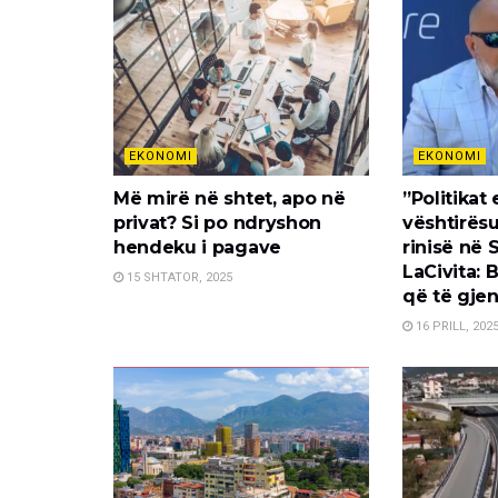
EKONOMI
EKONOMI
Më mirë në shtet, apo në
”Politikat
privat? Si po ndryshon
vështirës
hendeku i pagave
rinisë në 
LaCivita: 
15 SHTATOR, 2025
që të gjen
16 PRILL, 202