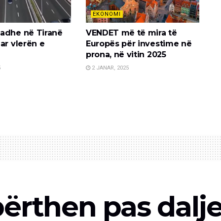
EKONOMI
adhe në Tiranë
VENDET më të mira të
ar vlerën e
Europës për investime në
prona, në vitin 2025
5
2 JANAR, 2025
ërthen pas dalj