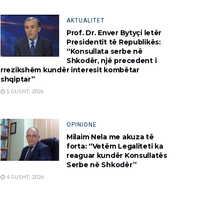
AKTUALITET
Prof. Dr. Enver Bytyçi letër
Presidentit të Republikës:
“Konsullata serbe në
Shkodër, një precedent i
rrezikshëm kundër interesit kombëtar
shqiptar”
5 GUSHT, 2026
OPINIONE
Milaim Nela me akuza të
forta: “Vetëm Legaliteti ka
reaguar kundër Konsullatës
Serbe në Shkodër”
4 GUSHT, 2026