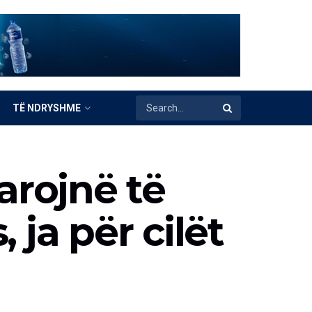
TË NDRYSHME
arojnë të
 ja për cilët