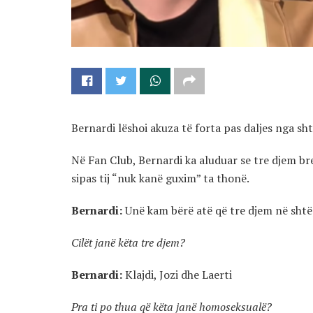
Bernardi lëshoi akuza të forta pas daljes nga sh
Në Fan Club, Bernardi ka aluduar se tre djem b
sipas tij “nuk kanë guxim” ta thonë.
Bernardi:
Unë kam bërë atë që tre djem në shtëp
Cilët janë këta tre djem?
Bernardi:
Klajdi, Jozi dhe Laerti
Pra ti po thua që këta janë homoseksualë?